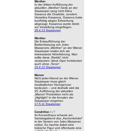
Werther
In der dritten Aufführung der
aktuellen „Werther“-Serie an der
Staatsoper sang nicht Elina
Garanca die Charlotte, sondern
Vesselina Kasarova. Garanca hatte
kurzfristig wegen Erkrankung
abgesagt, Kasarova wurde direkt
zur Vorstellung eingeflogen.
28.4.13 Staatsoper
Werther
Die Erstaufführung der
Baritonfassung von Jules
Massenets „Werther“ an der Wiener
Staatsoper erwies sich als
interessante Hörerfahrung. Man
sollte diese „Rarität“ nicht
versäumen: diese Oper funktioniert
auch ohne „Tenor“.
15.4.12 Staatsoper
Manon
Nicht jeder Abend an der Wiener
Staatsoper muss gleich
musikalischen Hochgenuss
bedeuten – und deshalb wird die
25. Aufführung der aktuellen
„Manon“-Produktion nicht als
„Highlight“ in die Annalen der
Staatsoper eingehen.
17.5.11 Staatsoper
Cendrillon
KZT
Im Konzerthaus schaute am
Samstagabend das „Aschenbrödel“
in der Version von Jules Massenet
vorbei. Es machte dabei eine
hübsche Figur und offenbarte eine