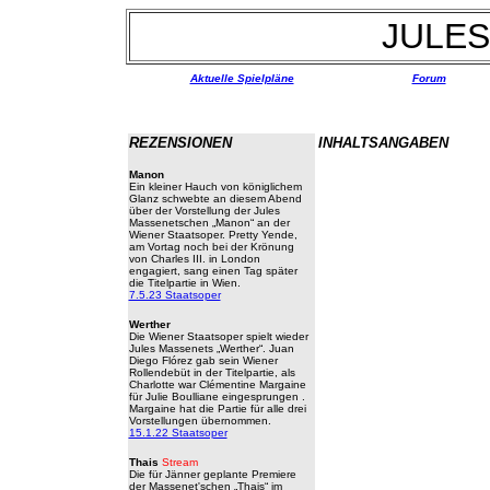
JULE
Aktuelle Spielpläne
Forum
REZENSIONEN
INHALTSANGABEN
Manon
Ein kleiner Hauch von königlichem
Glanz schwebte an diesem Abend
über der Vorstellung der Jules
Massenetschen „Manon“ an der
Wiener Staatsoper. Pretty Yende,
am Vortag noch bei der Krönung
von Charles III. in London
engagiert, sang einen Tag später
die Titelpartie in Wien.
7.5.23 Staatsoper
Werther
Die Wiener Staatsoper spielt wieder
Jules Massenets „Werther“. Juan
Diego Flórez gab sein Wiener
Rollendebüt in der Titelpartie, als
Charlotte war Clémentine Margaine
für Julie Boulliane eingesprungen .
Margaine hat die Partie für alle drei
Vorstellungen übernommen.
15.1.22 Staatsoper
Thais
Stream
Die für Jänner geplante Premiere
der Massenet'schen „Thais“ im