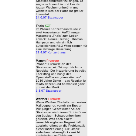
Staatsoperndirektor zu singen. Er
zeigte sich vom Hin und Her der
letzten Wochen unberührt und
widmete sich der Partie mit großer
Intensität.
14.6.07 Staatsoper
Thais
KZT
Im Wiener Konzerthaus wurde in
zwei konzertanten Aufführungen
Massenets „Thaïs“ zum Leben
erweckt. Renée Fleming, Thomas
Hampson und ein sinnlich
aufspielendes RSO Wien sorgten für
eine stimmige Umsetzung.
27.4.07 Konzerthaus
Manon
Premiere
„Manon“-Premiere an der
Staatsoper: ein Triumph für Anna
Netrebko. Die Inszenierung betreibt
Facelifting und bringt den
Opernstoff in ein „cineastisches“
1930-Jahre-Dekor – das Resultat ist
relativ dezent und harmoniert ganz
gut mit der Musik.
3.3.07 Staatsoper
Werther
Premiere
Wenn Werther Charlotte zum ersten
Mal begegnet, verteilt sie Brot an
ihre jungen Geschwister. An der
Staatsoper wird dieses Brot in Form
von üppigen Schwedenbomben
gereicht. Was nach einem
vernachlässigbaren Regieeinfall
aussieht, offenbart die Problematik
dieser Inszenierung. Die Utopie
einfachen Lebensglücks weicht
egoistischer, gefühlskalter