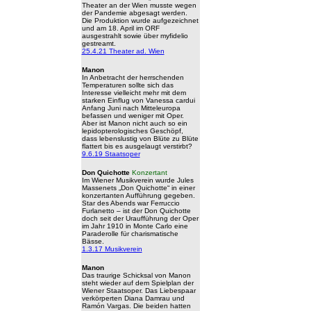
Theater an der Wien musste wegen
der Pandemie abgesagt werden.
Die Produktion wurde aufgezeichnet
und am 18. April im ORF
ausgestrahlt sowie über myfidelio
gestreamt.
25.4.21 Theater ad. Wien
Manon
In Anbetracht der herrschenden
Temperaturen sollte sich das
Interesse vielleicht mehr mit dem
starken Einflug von Vanessa cardui
Anfang Juni nach Mitteleuropa
befassen und weniger mit Oper.
Aber ist Manon nicht auch so ein
lepidopterologisches Geschöpf,
dass lebenslustig von Blüte zu Blüte
flattert bis es ausgelaugt verstirbt?
9.6.19 Staatsoper
Don Quichotte
Konzertant
Im Wiener Musikverein wurde Jules
Massenets „Don Quichotte“ in einer
konzertanten Aufführung gegeben.
Star des Abends war Ferruccio
Furlanetto – ist der Don Quichotte
doch seit der Uraufführung der Oper
im Jahr 1910 in Monte Carlo eine
Paraderolle für charismatische
Bässe.
1.3.17 Musikverein
Manon
Das traurige Schicksal von Manon
steht wieder auf dem Spielplan der
Wiener Staatsoper. Das Liebespaar
verkörperten Diana Damrau und
Ramón Vargas. Die beiden hatten