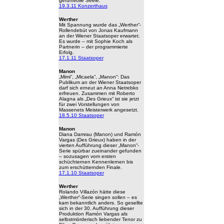
gefühlvolle Seele.
19.3.11 Konzerthaus
Werther
Mit Spannung wurde das „Werther“-
Rollendebüt von Jonas Kaufmann
an der Wiener Staatsoper erwartet.
Es wurde – mit Sophie Koch als
Partnerin – der programmierte
Erfolg.
17.1.11 Staatsoper
Manon
„Mimi“, „Micaela“, „Manon“: Das
Publikum an der Wiener Staatsoper
darf sich erneut an Anna Netrebko
erfreuen. Zusammen mit Roberto
Alagna als „Des Grieux“ ist sie jetzt
für zwei Vorstellungen von
Massenets Meisterwerk angesetzt.
18.5.10 Staatsoper
Manon
Diana Damrau (Manon) und Ramón
Vargas (Des Grieux) haben in der
vierten Aufführung dieser „Manon“-
Serie spürbar zueinander gefunden
– sozusagen vom ersten
schüchternen Kennenlernen bis
zum erschütternden Finale.
17.1.10 Staatsoper
Werther
Rolando Villazón hätte diese
„Werther“-Serie singen sollen – es
kam bekanntlich anders. So gesellte
sich in der 30. Aufführung dieser
Produktion Ramón Vargas als
selbstmörderisch liebender Tenor zu