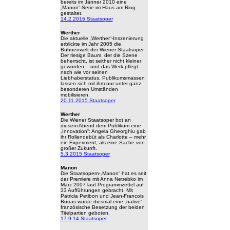
bereits im Jänner 2010 eine
„Manon”-Serie im Haus am Ring
gestaltet.
14.2.2016 Staatsoper
Werther
Die aktuelle „Werther“-Inszenierung
erblickte im Jahr 2005 die
Bühnenwelt der Wiener Staatsoper.
Der riesige Baum, der die Szene
beherrscht, ist seither nicht kleiner
geworden – und das Werk pflegt
nach wie vor seinen
Liebhaberstatus, Publikumsmassen
lassen sich mit ihm nur unter ganz
besonderen Umständen
mobilisieren.
20.11.2015 Staatsoper
Werther
Die Wiener Staatsoper bot an
diesem Abend dem Publikum eine
„Innovation“: Angela Gheorghiu gab
ihr Rollendebüt als Charlotte – mehr
ein Experiment, als eine Sache von
großer Zukunft.
5.3.2015 Staatsoper
Manon
Die Staatsopern-„Manon“ hat es seit
der Premiere mit Anna Netrebko im
März 2007 laut Programmzettel auf
33 Aufführungen gebracht. Mit
Patricia Petibon und Jean-Francois
Borras wurde diesmal eine „native“
französische Besetzung der beiden
Titelpartien geboten.
17.9.14 Staatsoper