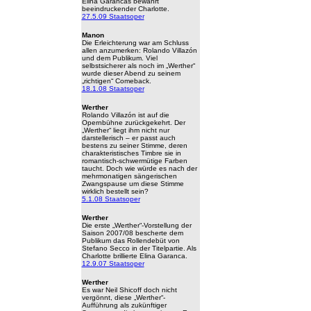
Elina Garancas bewährt
beeindruckender Charlotte.
27.5.09 Staatsoper
Manon
Die Erleichterung war am Schluss
allen anzumerken: Rolando Villazón
und dem Publikum. Viel
selbstsicherer als noch im „Werther“
wurde dieser Abend zu seinem
„richtigen“ Comeback.
18.1.08 Staatsoper
Werther
Rolando Villazón ist auf die
Opernbühne zurückgekehrt. Der
„Werther“ liegt ihm nicht nur
darstellerisch – er passt auch
bestens zu seiner Stimme, deren
charakteristisches Timbre sie in
romantisch-schwermütige Farben
taucht. Doch wie würde es nach der
mehrmonatigen sängerischen
Zwangspause um diese Stimme
wirklich bestellt sein?
5.1.08 Staatsoper
Werther
Die erste „Werther“-Vorstellung der
Saison 2007/08 bescherte dem
Publikum das Rollendebüt von
Stefano Secco in der Titelpartie. Als
Charlotte brillierte Elina Garanca.
12.9.07 Staatsoper
Werther
Es war Neil Shicoff doch nicht
vergönnt, diese „Werther“-
Aufführung als zukünftiger