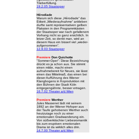
Trieberfüllung.
19.2.05 Staatsoper
Hérodiade
Warum sich diese „Hérodiade“ das
Etikett „Wiederaufnahme“ ankleben
durfte samt repräsentativen gelben
Plakaten in den Programmkästen
der Staatsoper war nach gefallenem
Vorhang nicht so ganz ersichtlich. In
letzer Zeit, so denkt man, wird an
diesem Haus ein bisserl viel „wieder-
aufgenommen“.
12.9.03 Staatsoper
Premiere
Don Quichotte
"Sommer-Oper": Diese Bezeichnung
drückt es ja schon aus. Sie stimmt
einen milde, macht einen
aufnahmebereit für Neues, sie lässt
einen das Mittelmaß, das einen bei
dieser Aufführung des Wiener
Klangbogens in Koproduktion mit
den Bühnen der Stadt Köln
entgegengähnte, besser ertragen.
16.7.02 Theater a/d.Wien
Premiere
Werther
Jules Massenet lädt mit seinem
1892 an der Wiener Hofoper aus
der Taufe gehobenen Werther auch
heutzutage noch zu einer
emotionalen Gradwanderung ein.
Von süßverkitschter Liebesromantik
bis zum eruptiven emotionalen
Drama ist da wirklich alles drin.
14.7.00 Theater a/d.Wien