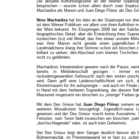
Die aktuelle Aufführungsserie an der Wiener Staatsope
besprochen – wusste schon allein durch zwei Staatso
Machaidze als Manon und Juan Diego Flórez als Des Gr
Nino Machaidze
hat bis dato an der Staatsoper nur dr
ist dem Wiener Publikum vor allem von ihren Auftritten in 
der Wien bekannt. Ihr Einspringen 2008 bei den Salzbur
biographisches Detail, aber die Entwicklung ihres Sopra
inzwischen (zu) viel Metall, das ihre etwas unstete Mit
was ihrer Manon nicht gerade einen jugendlichen 
Landmädchens klang ihre Stimme schon ein bisschen zu „
brillant zu wirken, den Abschied vom kleinen Tischchen
nicht zu gefährden.
Machaidzes Interpretation gewann nach der Pause, wenn 
bereits in Mitleidenschaft gezogen – immer me
rückwärtsgewandten Sehnsucht nach den ersten unschu
wird. Dann griff eine Leidenschaftlichkeit um sich
Klostermauern für ihn aufsprengte – und auch im Final
in Hand mit dem herberen Sopranklang, der diesem flat
Massenet insgesamt ein bisschen zu „strenge“ Farben ge
Mit dem Des Grieux hat
Juan Diego Flórez
seinem wo
weiteren Mosaikstein hinzugefügt. Jugendlich-naive
gewesen und der Des Grieux macht keine Ausnahme. St
Feinsten, sein Tenor färbt inzwischen ein bisschen „sat
„durchschlagender“ wäre, ist auch kein Geheimnis.
Der Des Grieux liegt dem Sänger deutlich besser als b
Bühnennaivität, im Priestergewand ist er fast zu „schö