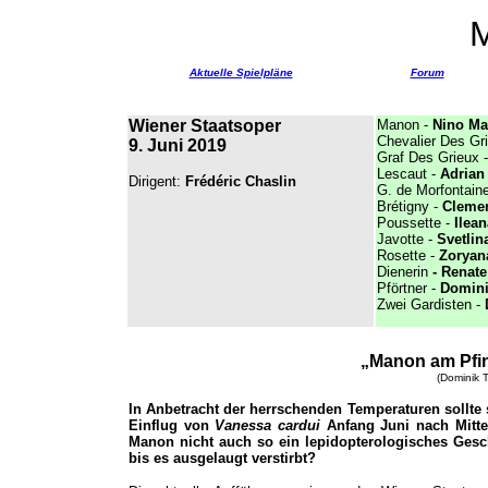
Aktuelle Spielpläne
Forum
Wiener Staatsoper
Manon -
Nino Ma
Chevalier Des Gri
9. Juni 2019
Graf Des Grieux 
Lescaut -
Adrian
Dirigent:
Frédéric Chaslin
G. de Morfontain
Brétigny -
Clemen
Poussette -
Ilea
Javotte -
Svetlin
Rosette -
Zoryan
Dienerin
-
Renate
Pförtner -
Domini
Zwei Gardisten -
„Manon am Pfi
(Dominik T
In Anbetracht der herrschenden Temperaturen sollte 
Einflug von
Vanessa cardui
Anfang Juni nach Mitte
Manon nicht auch so ein lepidopterologisches Geschö
bis es ausgelaugt verstirbt?