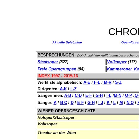
CHRO
Aktuelle Spielpläne
Opernführe
BESPRECHUNGEN
- (XX) Anzahl der Aufführungsbesprechung
Staatsoper
(827)
Volksoper
(117)
Freie Operngruppen
(84)
Kammeroper, Ko
INDEX 1997 - 2015/16
Werkliste alphabetisch:
A-E
/
F-L
/
M-R
/
S-Z
Dirigenten:
A-K
/
L-Z
Sängerinnen:
A-B
/
C-D
/
E-F
/
G-H
/
I-L
/
M-N
/
O-P
/
Q
Sänger
:
A
/
B-C
/
D
/
E-F
/
G-H
/
I-J
/
K
/
L
/
M
/
N-O
/
WIENER OPERNGESCHICHTE
Hofoper/Staatsoper
Volksoper
Theater an der Wien