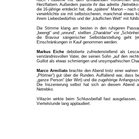
Herzflattern. Außerdem passte ihr das adrette „Netrebko
die 16-jährige entdeckt hat, die „spätere“ Manon – nac
verwirklichte sie mit selbstsicheren, manchmal etwas k
ihrem Liebesbedürfnis und der „käuflichen Welt“ mit füh
Die Stimme klang am besten in den ruhigeren Passa
„beengt“ und „unrund“, stellten „Charakter“ vor „Schönh
die Bravour sängerischer Selbstdarstellung geht 
Einschränkungen in Kauf genommen werden.
Markus Eiche
debütierte zufriedenstellend als Lesca
verständnisvollen Vater, der seinen Sohn „auf den rec
Guillot als etwas schmierigen und unsympathischen Char
Marco Armiliato
brachte den Abend trotz einer wahren 
„Pförtner“) gut über die Runden. Auffallend war, dass b
„ganze Person“ (der Wirt) und die zugehörige Anfangssze
Die Inszenierung selbst hat sich an diesem Abend al
Netrebko.
Villazón wirkte beim Schlussbeifall fast ausgelassen
Viertelstunde lang applaudiert.