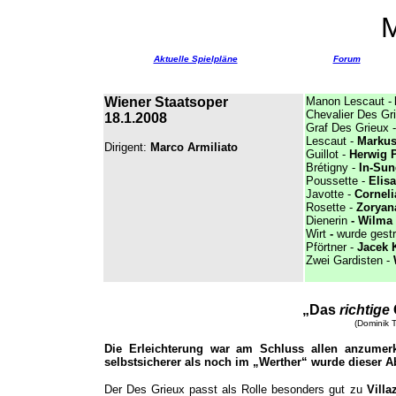
Aktuelle Spielpläne
Forum
Wiener Staatsoper
Manon Lescaut -
Chevalier Des Gr
18.1.2008
Graf Des Grieux 
Lescaut -
Markus
Dirigent:
Marco Armiliato
Guillot -
Herwig 
Brétigny -
In-Su
Poussette -
Elis
Javotte -
Corneli
Rosette -
Zoryan
Dienerin
- Wilma 
Wirt
-
wurde gest
Pförtner -
Jacek 
Zwei Gardisten -
W
„Das
richtige
(Dominik T
Die Erleichterung war am Schluss allen anzumer
selbstsicherer als noch im „Werther“ wurde dieser
Der Des Grieux passt als Rolle besonders gut zu
Villa