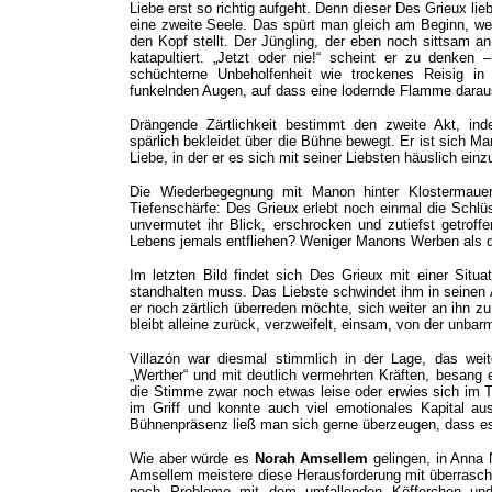
Liebe erst so richtig aufgeht. Denn dieser Des Grieux lie
eine zweite Seele. Das spürt man gleich am Beginn, we
den Kopf stellt. Der Jüngling, der eben noch sittsam an
katapultiert. „Jetzt oder nie!“ scheint er zu denke
schüchterne Unbeholfenheit wie trockenes Reisig in 
funkelnden Augen, auf dass eine lodernde Flamme darau
Drängende Zärtlichkeit bestimmt den zweite Akt, ind
spärlich bekleidet über die Bühne bewegt. Er ist sich Ma
Liebe, in der er es sich mit seiner Liebsten häuslich ei
Die Wiederbegegnung mit Manon hinter Klostermaue
Tiefenschärfe: Des Grieux erlebt noch einmal die Schlüs
unvermutet ihr Blick, erschrocken und zutiefst getroff
Lebens jemals entfliehen? Weniger Manons Werben als die
Im letzten Bild findet sich Des Grieux mit einer Situat
standhalten muss. Das Liebste schwindet ihm in seinen 
er noch zärtlich überreden möchte, sich weiter an ihn zu
bleibt alleine zurück, verzweifelt, einsam, von der unba
Villazón war diesmal stimmlich in der Lage, das weite
„Werther“ und mit deutlich vermehrten Kräften, besang
die Stimme zwar noch etwas leise oder erwies sich im T
im Griff und konnte auch viel emotionales Kapital aus
Bühnenpräsenz ließ man sich gerne überzeugen, dass es 
Wie aber würde es
Norah Amsellem
gelingen, in Anna 
Amsellem meistere diese Herausforderung mit überrasch
noch Probleme mit dem umfallenden Köfferchen un