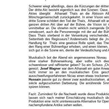
Schwerer wiegt allerdings, dass die Kürzungen der drit
Der dritte Akt besteht eigentlich aus drei Szenen: Oase
Aktes übergibt Athanaël Thaïs an die Äbtissin Al
Mönchsgemeinschaft zurückgekehrt. In einer Vision wir
dritte Szene schildert den Tod der Thaïs, Athanaël eilt an
ganzen dritten Akt über auf der Bühne, die Vision ist 
unmittelbar an. Die ohnehin nicht wirklich zwingende D
verwässert, auch die Personenregie mit der auf der Büh
Dass Thaïs sterbend in der Versenkung verschwindet,
Seitenhieb des Regisseurs?
Andererseits belegt die „
Handlung für Thaïs eine gewisse Rolle spielt, das The
den Rang einer Bühnenfigur erhoben, und einen kleinen,
sich gut in die Szene ein, diente der Verdeutlichung und 
Musikalisch bot der Abend ein angemessenes Niveau.
ohne starker Bühnenwirkung, aber sollte sich di
schwereloser und raffinierter geben? So ein Schuss „C
gereizt.
Josef Wagner
war dem Athanaël ein guter Anwal
nicht immer so an den musikalischen Eros ges
ausschweifungserfahrenen Nicias einen etwas trockene
Hussain
passte gut zu dieser zwar ausdrucksstarken, a
siècle aufgezuckerten Darbietung. Die anrührende Sin
spüren können.
Fazit: Zumindest für die Nachwelt wurde diese Produktio
lassen sich nach meiner Einschätzung musikalisch üb
Produktion eine nicht uninteressante Alternative für Ope
nachempfundene Antike sehen wollen.