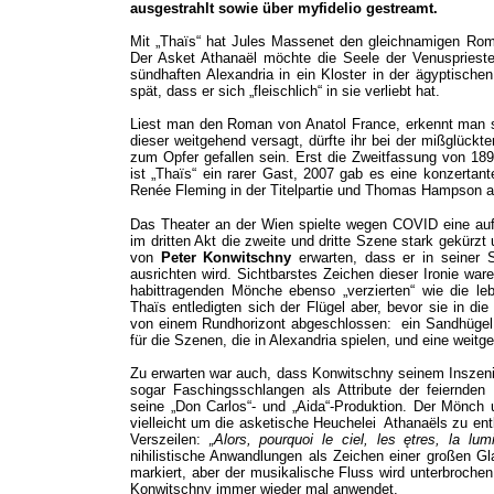
ausgestrahlt sowie über myfidelio gestreamt.
Mit „
Thaïs
“ hat Jules Massenet den gleichnamigen Roma
Der Asket Athanaël möchte die Seele der Venuspriester
sündhaften Alexandria in ein Kloster in der ägyptische
spät, dass er sich „fleischlich“ in sie verliebt hat.
Liest man den Roman von Anatol France, erkennt man sc
dieser weitgehend versagt, dürfte ihr bei der mißglückt
zum Opfer gefallen sein. Erst die Zweitfassung von 18
ist „
Thaïs
“ ein rarer Gast, 2007 gab es eine konzertant
Renée Fleming in der Titelpartie und Thomas Hampson al
Das Theater an der Wien spielte wegen COVID eine au
im dritten Akt die zweite und dritte Szene stark gekürz
von
Peter Konwitschny
erwarten, dass er in seiner
ausrichten wird. Sichtbarstes Zeichen dieser Ironie war
habittragenden Mönche ebenso „verzierten“ wie die leb
Thaïs entledigten sich der Flügel aber, bevor sie in d
von einem Rundhorizont abgeschlossen: ein Sandhügel im
für die Szenen, die in Alexandria spielen, und eine weitg
Zu erwarten war auch, dass Konwitschny seinem Inszenier
sogar Faschingsschlangen als Attribute der feiernden
seine
„
Don Carlos
“
- und
„
Aida
“
-Produktion. Der Mönch 
vielleicht um die asketische Heuchelei Athanaëls zu entl
Verszeilen:
„Alors, pourquoi le ciel, les ętres, la lum
nihilistische Anwandlungen als Zeichen einer großen Gl
markiert, aber der musikalische Fluss wird unterbrochen.
Konwitschny immer wieder mal anwendet.