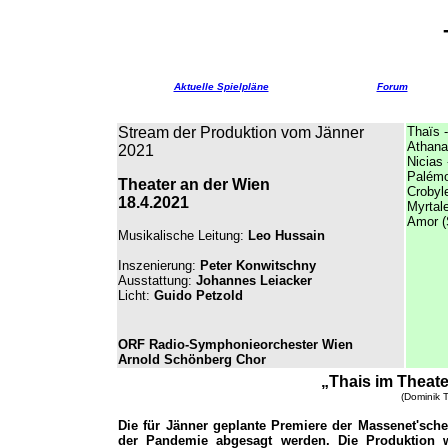
Aktuelle Spielpläne
Forum
Stream der Produktion vom Jänner
Thaïs 
Athana
2021
Nicias
Palém
Theater an der Wien
Crobyl
18.4.2021
Myrtale
Amor (
Musikalische Leitung:
Leo Hussain
Inszenierung:
Peter Konwitschny
Ausstattung:
Johannes Leiacker
Licht:
Guido Petzold
ORF Radio-Symphonieorchester Wien
Arnold Schönberg Chor
„Thais im Theate
(Dominik T
Die für Jänner geplante Premiere der Massenet'sc
der Pandemie abgesagt werden. Die Produktion 