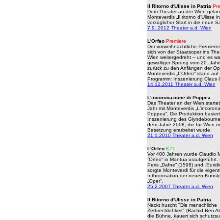
Il Ritorno d'Ulisse in Patria
Pre
Dem Theater an der Wien gelan
Monteverdis „Il ritorno d’Ulisse in
vorzüglicher Start in die neue S
7.9. 2012 Theater a.d. Wien
L'Orfeo
Premiere
Der vorweihnachtliche Premiere
sich von der Staatsoper ins The
Wien weitergedreht – und es wa
gewaltiger Sprung vom 20. Jahr
zurück zu den Anfängen der Ope
Monteverdis „L’Orfeo“ stand au
Programm; Inszenierung Claus 
14.12.2011 Theater a.d. Wien
L'incoronazione di Poppea
Das Theater an der Wien starte
Jahr mit Monteverdis „L'incorona
Poppea“. Die Produktion basiert
Inszenierung des Glyndebourne 
dem Jahre 2008, die für Wien m
Besetzung erarbeitet wurde.
21.1.2010 Theater a.d. Wien
L'Orfeo
KZ
T
Vor 400 Ja
hren wurde Claudio M
´Orfeo“ in Mantua uraufgeführt
Peris „Dafne“ (1598) und „Euridi
sorgte Monteverdi für die eigent
Inthronisation der neuen Kunst
„Oper“.
25.2.2007 Theater a.d. Wien
Il Ritorno d'Ulisse in Patria
Nackt huscht "Die menschliche
Zerbrechlichkeit" (Rachid Ben 
die Bühne, kauert sich schutzs