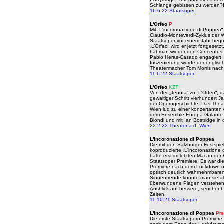
Schlange gebissen zu werden?
16.6.22 Staatsoper
L'Orfeo
P
Mit „L'incoronazione di Poppea“
Claudio-Monteverdi-Zyklus der 
Staatsoper vor einem Jahr bego
„L’Orfeo“ wird er jetzt fortgesetz
hat man wieder den Concentus 
Pablo Heras-Casado engagiert, 
Inszenierung wurde der englisc
Theatermacher Tom Morris nach
11.6.22 Staatsoper
L'Orfeo
KZT
Von der „Jenufa“ zu „L'Orfeo“, da
gewaltiger Schritt vierhundert Ja
der Operngeschichte. Das Theat
Wien lud zu einer konzertanten 
dem Ensemble Europa Galante 
Biondi und mit Ian Bostridge in d
22.2.22 Theater a.d. Wien
L'incoronazione di Poppea
Die mit den Salzburger Festspie
koproduzierte „L'incoronazione 
hatte erst im letzten Mai an der
Staatsoper Premiere. Es war die
Premiere nach dem Lockdown un
optisch deutlich wahrnehmbare
Sinnenfreude konnte man sie als
überwundene Plagen verstehen
Ausblick auf bessere, seuchenb
Zeiten.
11.10.21 Staatsoper
L'incoronazione di Poppea
Pre
Die erste Staatsopern-Premiere