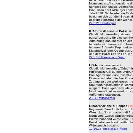
nach dem Ende des Lockdowns 
Monteverdis „L'incoronazione d
handelte sich um die Übernahm
Produktion der Salzburger Fest
Jahr 2018. Nachstehende Eind
beziehen sich auf den Stream d
über die Homepage der Wiener 
22.5.21 Staatsoper
Il Ritorno d'Ulisse in Patria
sem
Claudio Monteverdis „Il ritorno d’
patria“ besuchte für eine semik
Aufführung das Theater an der 
handelte sich um eine von Ren
betreute Brüsseler Koproduktio
Klarafestival, dem Opernhaus 
und dem Bozar Centre For Fine 
22.3.17 Theater a.d. Wien
L'Orfeo
semikonzertant
Claudio Monteverdis „L’Orfeo“ fü
Publikum zurück zu den Ursprü
Paul Agnew und das Ensemble 
Florissants haben für ihre Produ
Zugang zu dem Werk gesucht, d
Uraufführungssituation in Mant
ausgeht. Das Ergebnis wurde je
Musikverein in einer semikonzer
Aufführung präsentiert.
2.3.17 Musikverein
L'incoronazione di Poppea
Pre
Regisseur Claus Guth hat im Th
Wien mit „L´incoronazione di P
Monteverdi-Zyklus abgeschlosse
Premierenabend wurde vom Publ
Beifall, aber auch mit deutlich 
Widerspruch bedacht.
12.10.15 Theater a.d. Wien