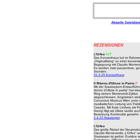
Aktuelle Spielplän
REZENSIONEN
L'Orfeo
KZT
Das Konzerthaus lud im Rahmen
„Originalklang“ zu einer konzert
Begegnung mit Claudio Montever
Es wurden zwei pausenlose, ge
Stunden.
31.3.25 Konzerthaus
Il Ritorno d'Ulisse in Patria
P
Mit der Staatsopern-Erstaufführu
ritorno d’Ulisse in patria“ hat d
Ring seinen Monteverdi-Zyklus
abgeschlossen. Angetreten sind
Concentus Musicus Wien unter 
musikalischen Leitung von Pabl
Casado. Mit Kate Lindsey als 
Georg Nigl als Ulisse wurde auc
Besetzung Kontinuität gewahrt.
2.4.23 Staatsoper
L'Orfeo
Das große Rätsel der Neuprodu
Claudio Monteverdis „L’Orfeo“ a
Staatsoper ist gelöst: Euridice st
Partydroge. Offenbar ist es unco