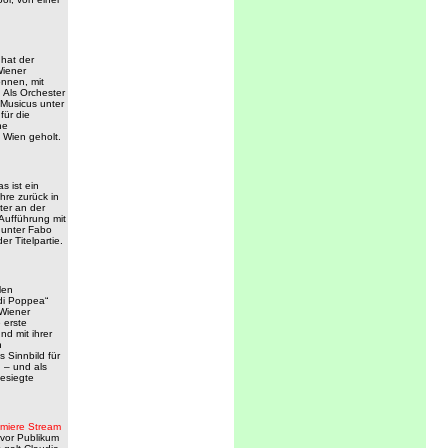
!
 hat der
Wiener
nnen, mit
t. Als Orchester
Musicus unter
für die
he
 Wien geholt.
s ist ein
hre zurück in
er an der
Aufführung mit
unter Fabo
er Titelpartie.
len
di Poppea“
 Wiener
 erste
d mit ihrer
n
 Sinnbild für
 – und als
esiegte
miere
Stream
 vor Publikum