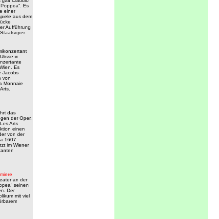
galt Claudio
i Poppea“. Es
e einer
spiele aus dem
rücke
er Aufführung
Staatsoper.
ikonzertant
Ulisse in
onzertante
Wien. Es
é Jacobs
n von
La Monnaie
Arts.
hrt das
ngen der Oper.
Les Arts
ktion einen
er von der
ua 1607
tzt im Wiener
tanten
miere
eater
an der
oppea“ seinen
n. Der
ikum mit viel
hörbarem