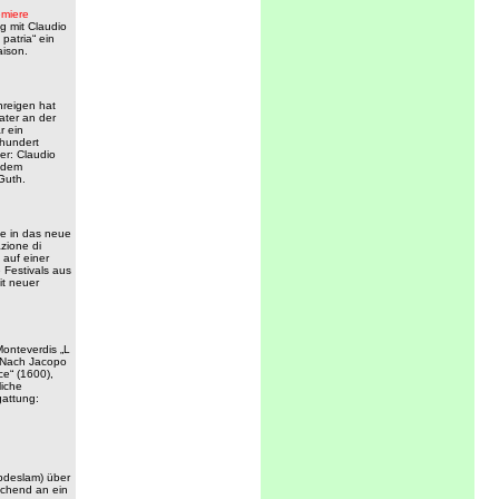
miere
g mit Claudio
 patria“ ein
aison.
nreigen hat
ater an der
r ein
hundert
r: Claudio
f dem
Guth.
te in das neue
zione di
 auf einer
Festivals aus
it neuer
onteverdis „L
. Nach Jacopo
ce“ (1600),
liche
gattung:
Abdeslam) über
uchend an ein