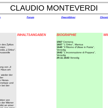
CLAUDIO MONTEVERDI
e
Forum
Opernführer
Chroni
INHALTSANGABEN
BIOGRAPHIE
WI
1567
Cremona
 des Zyklus
1607
"L'Orfeo", Mantua
anten
1640
"Il Ritorno d'Ulisse in Patria",
dis „L’Orfeo“.
Venedig
nussvolle
1642
"L'incoronazione di Poppea",
Venedig
29.11.1643
Venedig
ng von „Il
as Haus am
 wieder der
der
o Heras-
Penelope und
h bei der
ktion von
n der Wiener
irbt an einer
ol, von einer