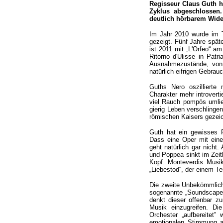
Regisseur Claus Guth h
Zyklus abgeschlossen.
deutlich hörbarem Wide
Im Jahr 2010 wurde im T
gezeigt. Fünf Jahre spät
ist 2011 mit „L'Orfeo“ a
Ritorno d'Ulisse in Patr
Ausnahmezustände, von 
natürlich eifrigen Gebra
Guths Nero oszillierte
Charakter mehr introverti
viel Rauch pompös umlie
gierig Leben verschlinge
römischen Kaisers gezeich
Guth hat ein gewisses F
Dass eine Oper mit eine
geht natürlich gar nicht.
und Poppea sinkt im Zeit
Kopf. Monteverdis Musik
„Liebestod“, der einem Te
Die zweite Unbekömmlich
sogenannte „Soundscapes
denkt dieser offenbar z
Musik einzugreifen. Di
Orchester „aufbereitet”
emotionalen Stimmung a