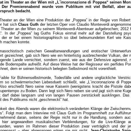
at im Theater an der Wien mit „L´incoronazione di Poppea“ seinen Mont
 Der Premierenabend wurde vom Publikum mit viel Beifall, aber a
rspruch bedacht.
heater an der Wien eine Produktion der „Poppea” in der Regie von Rober
er hat sich
Claus Guth
der letzten Oper von Claudio Monteverdi angenomme
m Theater an der Wien zu seinem Monteverdi-Abenteuer aufgebrochen; 2012 fo
ia“. In der „Poppea” lag Guths Fokus einmal mehr auf der Darstellung psy
der er bei einem historiographisch so übel beleumundeten Kerl wie Kais
uch machen konnte.
 masochistisch zwischen Gewaltanwandlungen und erotischer Unterwerfu
ert gezeichnet, gab sich Nero wie ein hinterlistig ausbrechender Vulkan, der n
gende Lande vernichtet, sondern zuerst, wie aus der Defensive agierend, 
nde Bodenspalte aufreißt. Auf diese Weise hat der Regisseur ein perfides Por
net, dem er seinen historisch belegten Selbstmord nicht vorenthielt.
aible für Bühnenselbstmorde, Todesfälle und andere unglückliche Verstri
m so schwärmerischen Liebesduett schließt, wie „L´incoronazione di Popp
 Also erschießt Nero seine neue Kaiserin (wenigstens kracht die Pistole dabe
lupentempo zu Boden. Dann legt sich Nero neben sie und jagt sich eine Kuge
 darf dabei langsam und von langen Pausen zerstückelt ausklingen. Das
il des Publikums nicht „geschmeckt” hat.
keit des Abends waren die elektronisch veränderten Klänge der Zwischenm
“. Folgt man dem Interview mit Claus Guth im Programmheft zur Aufführu
unehmend daran, seitens der Regie nicht nur in die Handlung, sondern auc
e hier angewandten musikalischen Verblendungen, für die Live-Klänge 
 wurden, waren im Rahmen dieser Produktion zwar verträglich und der je
ngepasst – aber abgegangen wären sie mir nicht.
Jean-Christophe Spin