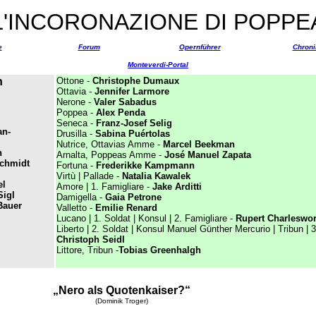
L'INCORONAZIONE DI POPPE
e
Forum
Opernführer
Chroni
Monteverdi-Portal
n
Ottone -
Christophe Dumaux
Ottavia -
Jennifer Larmore
Nerone -
Valer Sabadus
Poppea -
Alex Penda
Seneca -
Franz-Josef Selig
an-
Drusilla -
Sabina Puértolas
Nutrice, Ottavias Amme -
Marcel Beekman
h
Arnalta, Poppeas Amme -
José Manuel Zapata
Schmidt
Fortuna -
Frederikke Kampmann
Virtù | Pallade -
Natalia Kawalek
el
Amore | 1. Famigliare -
Jake Arditti
igl
Damigella -
Gaia Petrone
Bauer
Valletto -
Emilie Renard
Lucano | 1. Soldat | Konsul | 2. Famigliare -
Rupert Charleswor
Liberto | 2. Soldat | Konsul Manuel Günther Mercurio | Tribun | 3
Christoph Seidl
Littore,
Tribun -
Tobias Greenhalgh
„Nero als Quotenkaiser?“
(Dominik Troger)