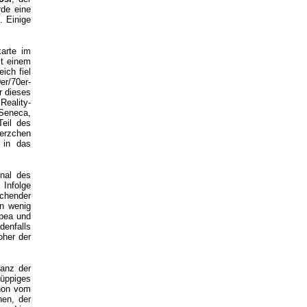
rde eine
. Einige
karte im
it einem
ich fiel
er/70er-
r dieses
Reality-
Seneca,
Teil des
herzchen
 in das
nal des
 Infolge
ichender
n wenig
ppea und
denfalls
oher der
ganz der
 üppiges
chon vom
hen, der