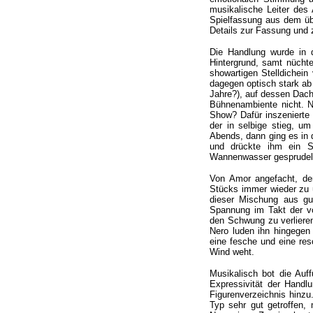
musikalische Leiter des
Spielfassung aus dem übe
Details zur Fassung und
Die Handlung wurde in d
Hintergrund, samt nüchte
showartigen Stelldichein
dagegen optisch stark ab
Jahre?), auf dessen Dach
Bühnenambiente nicht. Ne
Show? Dafür inszeniert
der in selbige stieg, u
Abends, dann ging es in
und drückte ihm ein S
Wannenwasser gesprudelte
Von Amor angefacht, de
Stücks immer wieder zu ü
dieser Mischung aus gut
Spannung im Takt der v
den Schwung zu verliere
Nero luden ihn hingegen 
eine fesche und eine res
Wind weht.
Musikalisch bot die Auf
Expressivität der Handlu
Figurenverzeichnis hinzu
Typ sehr gut getroffen, 