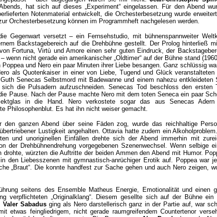
 Abends, hat sich auf dieses „Experiment“ eingelassen. Für den Abend wu
rlieferten Notenmaterial entwickelt, die Orchesterbesetzung wurde erweitert
 zur Orchesterbesetzung können im Programmheft nachgelesen werden.
ie Gegenwart versetzt – ein Fernsehstudio, mit bühnenspannweiter Welt
rnem Backstagebereich auf die Drehbühne gestellt. Der Prolog hinterließ m
 von Fortuna, Virtù und Amore einen sehr guten Eindruck, der Backstagebere
 – wenn nicht gerade ein amerikanischer „Oldtimer“ auf der Bühne stand (1960
 Poppea und Nero ein paar Minuten ihrer Liebe besangen. Ganz schlüssig wa
ro als Quotenkaiser in einer von Liebe, Tugend und Glück veranstalteten 
e Guth Senecas Selbstmord mit Badewanne und einem nahezu entkleideten 
m sich die Pulsadern aufzuschneiden. Senecas Tod beschloss den ersten 
 die Pause. Nach der Pause machte Nero mit dem toten Seneca ein paar Sc
ektglas in die Hand. Nero verkostete sogar das aus Senecas Adern
 Philosophenblut. Es hat ihn nicht weiser gemacht.
r den ganzen Abend über seine Fäden zog, wurde das reichhaltige Perso
bertriebener Lustigkeit angehalten. Ottavia hatte zudem ein Alkoholproblem.
en und unoriginellen Einfällen drehte sich der Abend immerhin mit zure
on der Drehbühnendrehung vorgegebenen Szenenwechsel. Wenn selbige ei
n drohte, würzten die Auftritte der beiden Ammen den Abend mit Humor. Po
in den Liebesszenen mit gymnastisch-anrüchiger Erotik auf. Poppea war je
che „Braut“. Die konnte handfest zur Sache gehen und auch Nero zeigen, w
führung seitens des Ensemble Matheus Energie, Emotionalität und einen 
ng verpflichteten „Originalklang“. Diesem gesellte sich auf der Bühne ein
.
Valer Sabadus
ging als Nero darstellerisch ganz in der Partie auf, war s
mit etwas feingliedrigem, nicht gerade raumgreifendem Countertenor verse