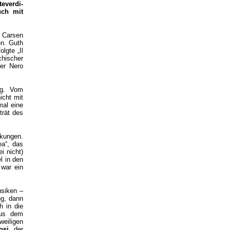
everdi-
uch mit
t Carsen
n. Guth
lgte „Il
chischer
er Nero
ng. Vom
icht mit
mal eine
trät des
ckungen.
ea“, das
i nicht)
l in den
 war ein
usiken –
ng, dann
h in die
aus dem
weiligen
osi
, der