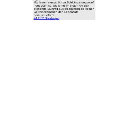
Mahlstrom menschlichen Schicksals unterwarf
- ungefähr so, wie jenes im ersten Akt sich
drehende Mühlrad aus jedem noch so kleinen
Getreidekörnchen den Lebensaft
herausquetscht.
24.2.02 Staatsoper