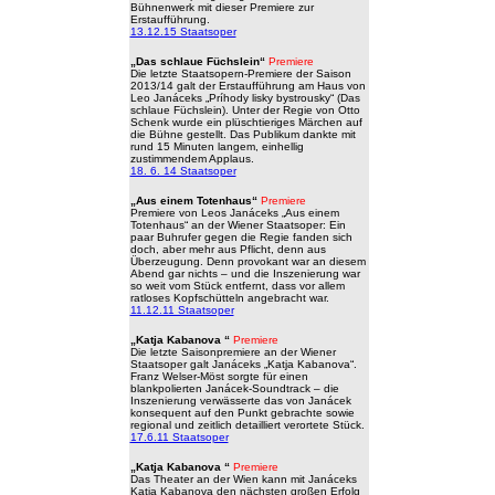
Bühnenwerk mit dieser Premiere zur
Erstaufführung.
13.12.15 Staatsoper
„Das schlaue Füchslein“
Premiere
Die letzte Staatsopern-Premiere der Saison
2013/14 galt der Erstaufführung am Haus von
Leo Janáceks „Príhody lisky bystrousky“ (Das
schlaue Füchslein). Unter der Regie von Otto
Schenk wurde ein plüschtieriges Märchen auf
die Bühne gestellt. Das Publikum dankte mit
rund 15 Minuten langem, einhellig
zustimmendem Applaus.
18. 6. 14 Staatsoper
„Aus einem Totenhaus“
Premiere
Premiere von Leos Janáceks „Aus einem
Totenhaus“ an der Wiener Staatsoper: Ein
paar Buhrufer gegen die Regie fanden sich
doch, aber mehr aus Pflicht, denn aus
Überzeugung. Denn provokant war an diesem
Abend gar nichts – und die Inszenierung war
so weit vom Stück entfernt, dass vor allem
ratloses Kopfschütteln angebracht war.
11.12.11 Staatsoper
„Katja Kabanova “
Premiere
Die letzte Saisonpremiere an der Wiener
Staatsoper galt Janáceks „Katja Kabanova“.
Franz Welser-Möst sorgte für einen
blankpolierten Janácek-Soundtrack – die
Inszenierung verwässerte das von Janácek
konsequent auf den Punkt gebrachte sowie
regional und zeitlich detailliert verortete Stück.
17.6.11 Staatsoper
„Katja Kabanova “
Premiere
Das Theater an der Wien kann mit Janáceks
Katja Kabanova den nächsten großen Erfolg