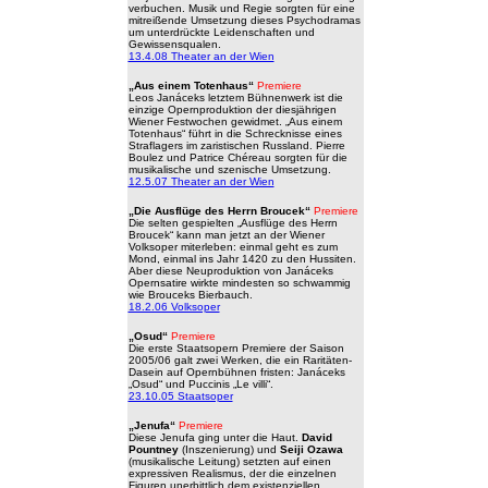
verbuchen. Musik und Regie sorgten für eine
mitreißende Umsetzung dieses Psychodramas
um unterdrückte Leidenschaften und
Gewissensqualen.
13.4.08 Theater an der Wien
„Aus einem Totenhaus“
Premiere
Leos Janáceks letztem Bühnenwerk ist die
einzige Opernproduktion der diesjährigen
Wiener Festwochen gewidmet. „Aus einem
Totenhaus“ führt in die Schrecknisse eines
Straflagers im zaristischen Russland. Pierre
Boulez und Patrice Chéreau sorgten für die
musikalische und szenische Umsetzung.
12.5.07 Theater an der Wien
„Die Ausflüge des Herrn Broucek“
Premiere
Die selten gespielten „Ausflüge des Herrn
Broucek“ kann man jetzt an der Wiener
Volksoper miterleben: einmal geht es zum
Mond, einmal ins Jahr 1420 zu den Hussiten.
Aber diese Neuproduktion von Janáceks
Opernsatire wirkte mindesten so schwammig
wie Brouceks Bierbauch.
18.2.06 Volksoper
„Osud“
Premiere
Die erste Staatsopern Premiere der Saison
2005/06 galt zwei Werken, die ein Raritäten-
Dasein auf Opernbühnen fristen: Janáceks
„Osud“ und Puccinis „Le villi“.
23.10.05 Staatsoper
„Jenufa“
Premiere
Diese Jenufa ging unter die Haut.
David
Pountney
(Inszenierung) und
Seiji Ozawa
(musikalische Leitung) setzten auf einen
expressiven Realismus, der die einzelnen
Figuren unerbittlich dem existenziellen