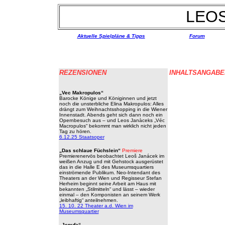
LEO
Aktuelle Spielpläne & Tipps
Forum
REZENSIONEN
INHALTSANGABE
„Vec Makropulos“
Barocke Könige und Königinnen und jetzt
noch die unsterbliche Elina Makropulos: Alles
drängt zum Weihnachtsshopping in die Wiener
Innenstadt. Abends geht sich dann noch ein
Opernbesuch aus – und Leos Janàceks „Véc
Macropulos“ bekommt man wirklich nicht jeden
Tag zu hören.
6.12.25 Staatsoper
„Das schlaue Füchslein“
Premiere
Premierenervös beobachtet Leoš Janácek im
weißen Anzug und mit Gehstock ausgerüstet
das in die Halle E des Museumsquartiers
einströmende Publikum. Neo-Intendant des
Theaters an der Wien und Regisseur Stefan
Herheim beginnt seine Arbeit am Haus mit
bekannten „Stilmitteln“ und lässt – wieder
einmal – den Komponisten an seinem Werk
„leibhaftig“ anteilnehmen.
15. 10. 22 Theater a.d. Wien im
Museumsquartier
„Jenufa“