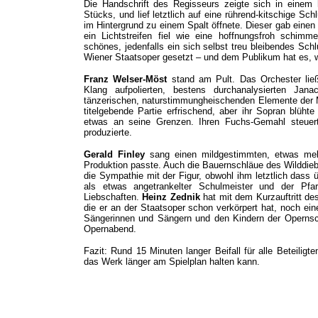
Die Handschrift des Regisseurs zeigte sich in eine
Stücks, und lief letztlich auf eine rührend-kitschige Sch
im Hintergrund zu einem Spalt öffnete. Dieser gab einen
ein Lichtstreifen fiel wie eine hoffnungsfroh schimm
schönes, jedenfalls ein sich selbst treu bleibendes Schl
Wiener Staatsoper gesetzt – und dem Publikum hat es, wi
Franz Welser-Möst
stand am Pult. Das Orchester ließ 
Klang aufpolierten, bestens durchanalysierten Jana
tänzerischen, naturstimmungheischenden Elemente der M
titelgebende Partie erfrischend, aber ihr Sopran blüh
etwas an seine Grenzen. Ihren Fuchs-Gemahl steue
produzierte.
Gerald Finley
sang einen mildgestimmten, etwas mel
Produktion passte. Auch die Bauernschläue des Wilddie
die Sympathie mit der Figur, obwohl ihm letztlich dass 
als etwas angetrankelter Schulmeister und der Pf
Liebschaften.
Heinz Zednik
hat mit dem Kurzauftritt d
die er an der Staatsoper schon verkörpert hat, noch ei
Sängerinnen und Sängern und den Kindern der Opernsch
Opernabend.
Fazit: Rund 15 Minuten langer Beifall für alle Beteiligte
das Werk länger am Spielplan halten kann.