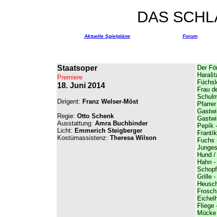
DAS SCHL
Aktuelle Spielpläne
Forum
Staatsoper
Der Fö
Harašt
Premiere
Füchsl
18. Juni 2014
Frau de
Schulm
Dirigent:
Franz Welser-Möst
Pfarre
Gastwi
Regie:
Otto Schenk
Gastwi
Ausstattung:
Amra Buchbinder
Pepík 
Licht:
Emmerich Steigberger
Frantík
Kostümassistenz:
Theresa Wilson
Fuchs
Junges
Hund /
Hahn 
Schopf
Grille -
Heusch
Frosch
Eichel
Fliege
Mücke