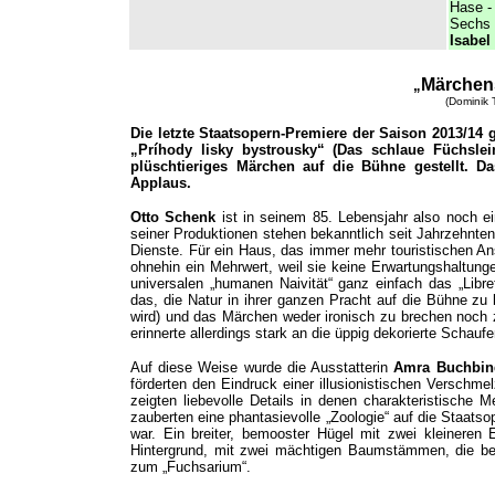
Hase -
Sechs
Isabel
Märchen
„
(Dominik 
Die letzte Staatsopern-Premiere der Saison 2013/14
„Príhody lisky bystrousky“ (Das schlaue Füchsle
plüschtieriges Märchen auf die Bühne gestellt. 
Applaus.
Otto Schenk
ist in seinem 85. Lebensjahr also noch e
seiner Produktionen stehen bekanntlich seit Jahrzehnten
Dienste. Für ein Haus, das immer mehr touristischen 
ohnehin ein Mehrwert, weil sie keine Erwartungshaltunge
universalen „humanen Naivität“ ganz einfach das „Libre
das, die Natur in ihrer ganzen Pracht auf die Bühne zu 
wird) und das Märchen weder ironisch zu brechen noch zu
erinnerte allerdings stark an die üppig dekorierte Schau
Auf diese Weise wurde die Ausstatterin
Amra Buchbin
förderten den Eindruck einer illusionistischen Verschme
zeigten liebevolle Details in denen charakteristische 
zauberten eine phantasievolle „Zoologie“ auf die Staats
war. Ein breiter, bemooster Hügel mit zwei kleineren
Hintergrund, mit zwei mächtigen Baumstämmen, die b
zum „Fuchsarium“.