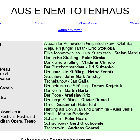
AUS EINEM TOTENHAUS
e
Forum
Opernführer
Chroni
Janacek-Portal
n
Alexander Petrowitsch Gorjantschikow -
Olaf Bär
Aleja, ein junger Tartar -
Eric Stokloßa
Filka Morozow alias Luka Kusmitsch -
Stefan Margi
Der große Sträfling -
Peter Straka
Der kleine Sträfling -
Vladimir Chmelo
Der Platzkommandant -
Jiri Sulzenko
éreau
Der ganz alte Sträfling -
Heinz Zednik
uzzi
Skuratow -
John Mark Ainsley
ivaise
Tschekunow -
Jan Galla
Der betrunkene Sträfling -
Tomas Krejcirik
 Casals
Der Koch
-
Martin Barta
Der Pope
-
Vratislav Kriz
tra
Der junge Sträfling -
Olivier Dumait
Dirne -
Susannah Haberfeld
Häftling als Don Juan und Brahmine -
Ales Jenis
estwochen in
Kedril -
Marian Pavlovic
Festival, Festival d
Schapkin -
Peter Hoare
olitan Opera, Teatro
Schischkow -
Gerd Grochowski
Tscherewin -
Andreas Conrad