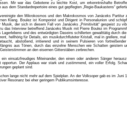
sen. Mir war das Gebotene zu leichte Kost, um erkenntnishafte Betroffe
ch aus dem Standardrepertoire eines gut gepflegten „Regie-Baukastens“ geferti
vereinigte den Mikrokosmos und den Makrokosmos von Janáceks Partitur 
rnen Klang. Boulez ist Komponist und Dirigent in Personalunion und schöpf
 Musik, der sich in diesem Fall von Janáceks „Primitivität“ gespeist zu vib
zu das Interview betreffend Janáceks Musik mit Pierre Boulez im Programmh
Lagerlebens und des entwürdigten Daseins schillerten gewalttätig durch di
nt, hellhörig für Details, ein musikdurchfluteter Kristall, mal in grellere, mal
etaucht, abstoßend, irritierend und in seinem Pulsieren von fortreißender
efängnis aus Tönen, durch das einzelne Menschen wie Schatten geistern u
e Geisterstimmen an den eisernen Gitterstäben zerbrechen.
 ein einsatzfreudiges Miteinander, den einen oder anderen Sänger herauszu
ht opportun. Der Applaus war stark und zustimmend, ein voller Erfolg. Sch
rungen geplant sind.
chon lange nicht mehr auf dem Spielplan. An der Volksoper gab es im Juni 
tiver Resonanz bei eher geringem Publikumsinteresse.