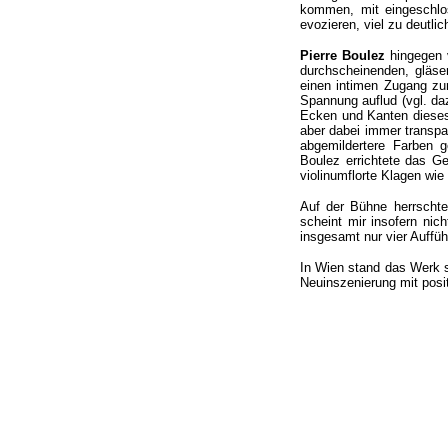
kommen, mit eingeschlos
evozieren, viel zu deutli
Pierre Boulez
hingegen 
durchscheinenden, gläse
einen intimen Zugang zur
Spannung auflud (vgl. da
Ecken und Kanten dieses 
aber dabei immer transpare
abgemildertere Farben g
Boulez errichtete das G
violinumflorte Klagen wi
Auf der Bühne herrschte
scheint mir insofern nic
insgesamt nur vier Auffüh
In Wien stand das Werk s
Neuinszenierung mit posi