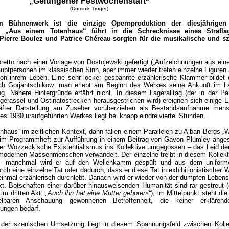
Gelungener Festwochenstart
„
“
(Dominik Troger)
m Bühnenwerk ist die einzige Opernproduktion der diesjährigen
 „Aus einem Totenhaus“ führt in die Schrecknisse eines Strafla
 Pierre Boulez und Patrice Chéreau sorgten für die musikalische und s
retto nach einer Vorlage von Dostojewski gefertigt („Aufzeichnungen aus ei
auptpersonen im klassischen Sinn, aber immer wieder treten einzelne Figure
von ihrem Leben. Eine sehr locker gespannte erzählerische Klammer bildet 
sch Gorjantschikow: man erlebt am Beginn des Werkes seine Ankunft im L
g. Nähere Hintergründe erfährt nicht. In diesem Lageralltag (der in der Par
gerassel und Ostinatostrecken herausgestrichen wird) ereignen sich einige 
lhafter Darstellung am Zuseher vorüberziehen als Bestandsaufnahme mens
es 1930 uraufgeführten Werkes liegt bei knapp eindreiviertel Stunden.
nhaus“ im zeitlichen Kontext, dann fallen einem Parallelen zu Alban Bergs 
h im Programmheft zur Aufführung in einem Beitrag von Gavon Plumley ange
der Wozzeck’sche Existentialismus ins Kollektive umgegossen – das Leid de
 modernen Massenmenschen verwandelt. Der einzelne treibt in diesem Kollekt
 – manchmal wird er auf den Wellenkamm gespült und aus dem unifor
ch eine einzelne Tat oder dadurch, dass er diese Tat in exhibitionistischer 
einmal erzählerisch durchlebt. Danach wird er wieder von der dumpfen Leben
ckt. Botschaften einer darüber hinausweisenden Humanität sind rar gestreut 
 im dritten Akt:
„Auch ihn hat eine Mutter geboren!“
), im Mittelpunkt steht di
lbaren Anschauung gewonnenen Betroffenheit, die keiner erklärend
rungen bedarf.
 der szenischen Umsetzung liegt in diesem Spannungsfeld zwischen Kolle