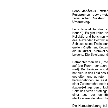
Leos Janáceks letzte
Festwochen gewidmet.
zaristischen Russland.
Umsetzung.
Leos Janácek hat das Lib
Hause“). Es gibt keine H
Kollektiv und berichten 
des Alexander Petrowit
Schluss seine Freilassun
grellen Rhythmen, Ketten
die in kurzer, protokol
Leidens. Die Spieldauer d
Betrachtet man das „Tote
auf (ein Punkt, der auc
wird). Bei Janácek wird 
hat sich in das Leid des
gestoßen und getreten
herausgehoben: sei es dur
einer Zuhörerschar noch 
(Lager-)Alltags verschlu
Satz des Alten Sträflings
einer aus der unmitte
ideologisierenden Ausfüh
Die Herausforderung bei