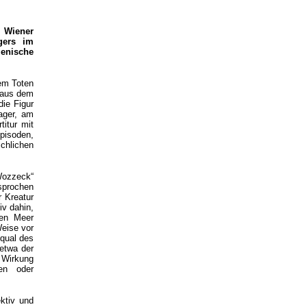
 Wiener
gers im
zenische
nem Toten
n aus dem
die Figur
ager, am
titur mit
Episoden,
chlichen
„Wozzeck“
sprochen
r Kreatur
iv dahin,
men Meer
Weise vor
squal des
(etwa der
e Wirkung
en oder
ktiv und