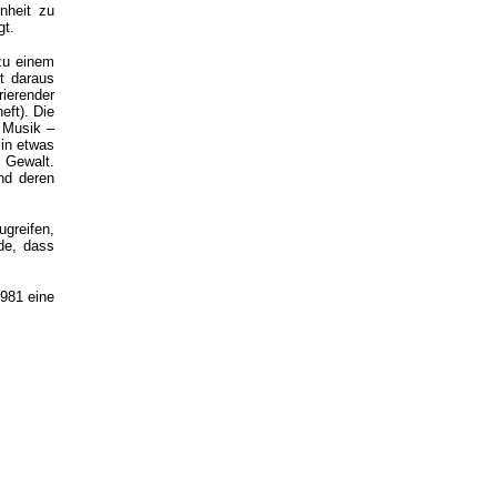
nheit zu
gt.
zu einem
t daraus
rierender
eft). Die
e Musik –
 in etwas
 Gewalt.
nd deren
greifen,
ade, dass
1981 eine