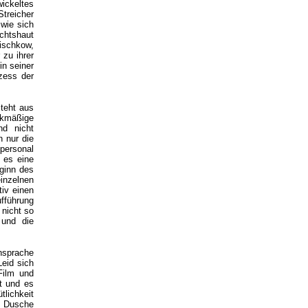
ckeltes
Streicher
 wie sich
chtshaut
hischkow,
 zu ihrer
in seiner
zess der
teht aus
ckmäßige
nd nicht
n nur die
personal
 es eine
ginn des
einzelnen
iv einen
ufführung
 nicht so
 und die
nsprache
eid sich
Film und
t und es
lichkeit
er Dusche