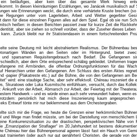
ein beiläufiges, aber kein über das gesamte Werk hinweg entwi
 zukommt. In diesen kleinräumigen Erzählungen, wo Janácek musikalisch auf 
ngen wie Erinnerungen weckt, die durch eine verhärtete Kruste brechen (so
he Regungen unter vom Lagerleben, Arbeit und Wetter gegerbter Gesi
 dann für diese einzelnen Figuren alles auf dem Spiel. Egal ob sie nun Sc
tsch heißen: in diesen Berichten passiert zwar für kurze Zeit die Rückkehr
entität, aber sie ziehen so schnell vorüber, dass der Zuseher dieses Leben 
kann. Zurück bleibt nur ihr Statistendasein in einem fortschreitenden Pro
elte seine Deutung mit leicht abstrahiertem Realismus. Der Bühnenbau bes
etonartigen Wänden an den Seiten oder im Hintergrund, bietet zwe
e und sparsamen Requisitengebrauch nach Bedarf. Die Gefangenen si
erschiedlich, aber dem Orte entsprechend schäbig gekleidet. Uniformen trage
efangene mit Armbinden, die offenbar Ordnungsfunktionen für das Wach
auf Hierarchien unter den Gefangenen. Am Schluss des ersten Aktes regnet
nd -papier (Plakatreste etc.) auf die Bühne, die von den Gefangenen am Be
tet“ wird: eine staubige Sache, aber sehr effektvoll. Chéreau inszeniert die 
s, Skuratows oder Luka Kusmitschs einfühlsam, versucht, durch das Kollekt
 Ankunft von der Arbeit, Abmarsch zur Arbeit, der Feiertag mit der Theatera
h bestem Handwerk – und es würde einen auch sehr verwundert haben, wenn es
otzdem: persönlich hat mich diese Inszenierung kaum angesprochen
áceks Entwurf tönte mir nur beklemmend aus dem Orchestergraben.
ellte sich mir die Frage, wo heute die Grenzen einer herkömmlichen Bühne
tel und Wege man findet müsste, um bei der Darstellung von menschlichem L
 eine Konkurrenzsituation zu der drastischen, perspektivischen Nähe von 
e „Emanzipation der Straflager“ im 20.Jahrhundert ist bestens dokumentier
 wie Chéreau
hier
das Bühnenpersonal agieren lässt fast ein Hauch von Gemüt
h gut trainierten (oder auch nur gut genährten) Choristen, die gerade von d