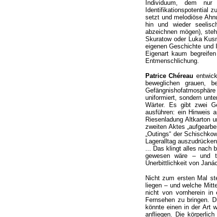
Individuum, dem nur 
Identifikationspotential
setzt und melodiöse Ahnu
hin und wieder seelisc
abzeichnen mögen), steht
Skuratow oder Luka Kusmi
eigenen Geschichte und Id
Eigenart kaum begreifen 
Entmenschlichung.
Patrice Chéreau
entwick
beweglichen grauen, b
Gefängnishofatmosphär
uniformiert, sondern unt
Wärter. Es gibt zwei G
ausführen: ein Hinweis 
Riesenladung Altkarton u
zweiten Aktes „aufgearbei
„Outings“ der Schischkow
Lageralltag auszudrücken:
... Das klingt alles nac
gewesen wäre – und tr
Unerbittlichkeit von Jan
Nicht zum ersten Mal st
liegen – und welche Mit
nicht von vornherein in
Fernsehen zu bringen. Di
könnte einen in der Art
anfliegen. Die körperlic