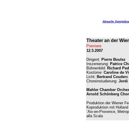
Aktuelle Spielplän
Theater an der Wie
Premiere
12.5.2007
Dirigent:
Pierre Boulez
Inszenierung:
Patrice Ch
Bühnenbild:
Richard Ped
Kostüme:
Caroline de V
Licht:
Bertrand Couderc
Choreinstudierung:
Jordi
Mahler Chamber Orches
Arnold Schönberg Chor
Produktion der Wiener F
Koproduktion mit Holland 
´Aix-en-Provence, Metrop
alla Scala