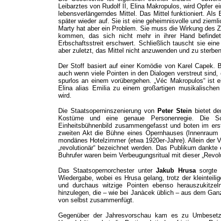
Leibarztes von Rudolf II, Elina Makropulos, wird Opfer ei
lebensverlängerndes Mittel. Das Mittel funktioniert. Al
später wieder auf. Sie ist eine geheimnisvolle und ziem
Marty hat aber ein Problem. Sie muss die Wirkung des Z
kommen, das sich nicht mehr in ihrer Hand befindet.
Erbschaftsstreit erschwert. Schließlich tauscht sie ei
aber zuletzt, das Mittel nicht anzuwenden und zu sterben
Der Stoff basiert auf einer Komödie von Karel Capek. 
auch wenn viele Pointen in den Dialogen verstreut sind, 
spurlos an einem vorübergehen. „Véc Makropulos“ ist ei
Elina alias Emilia zu einem großartigen musikalische
wird.
Die Staatsoperninszenierung von
Peter Stein
bietet de
Kostüme und eine genaue Personenregie. Die Sc
Einheitsbühnenbild zusammengefasst und boten im erste
zweiten Akt die Bühne eines Opernhauses (Innenraum d
mondänes Hotelzimmer (etwa 1920er-Jahre). Allein der Ve
„revolutionär“ bezeichnet werden. Das Publikum dankte 
Buhrufer waren beim Verbeugungsritual mit dieser „Revolu
Das Staatsopernorchester unter
Jakub Hrusa
sorgte 
Wiedergabe, wobei es Hrusa gelang, trotz der kleinteilig
und durchaus witzige Pointen ebenso herauszukitzeln
hinzulegen, die – wie bei Janàcek üblich – aus dem Ga
von selbst zusammenfügt.
Gegenüber der Jahresvorschau kam es zu Umbesetzun