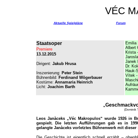
VÉC M
Aktuelle Spielpläne
Forum
Staatsoper
Emilia 
Albert
Premiere
Krista 
13.12.2015
Jarosl
Janek 
Dirigent:
Jakub Hrusa
Dr. Ko
Hauk-S
Inszenierung:
Peter Stein
Vítek 
Bühnenbild:
Ferdinand Wögerbauer
Maschi
Kostüme
:
Annamaria Heinrich
Aufräu
Licht
:
Joachim Barth
Kamme
Geschmackvol
„
(Dominik 
Leos Janàceks „Véc Makropulos“ wurde 1926 in Br
gespielt. Die letzten Aufführungen gab es in 199
gelangte Janàceks vorletztes Bühnenwerk mit dieser 
Die Geschichte ist eigentlich schnell erzählt – obwohl