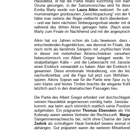
Hausdebüt, er hat die Partie relativ kurzfristig von 
Osuna gesungen, in der Saisonvorschau wird für diese
Emilia Marty wurde von
Laura Aikin
realisiert. Ihr sa
mumienartigen grünbraunen „Gesichtspackung“ von der W
hätte man seitens der Regie vielleicht doch überdenken
– und war beim nächsten Verbeugungsritual wieder mit d
während des dritten Aktes getragen hatte. (Nach ein
Marty zum Finale im Nachthemd und mit der angesproche
Aikin hat vor Jahren schon als Lulu bewiesen, dass
entscheidenden Augenblicken, wie diesmal im Finale, ü
noch nicht als berühmte Sängerin mit „mythischem Vor
in dieser mit meterhohen Aktenschränken versehene
liebesstürmisch von Albert Gregor belagert wurde. I
skalpellartigen Kälte – und die Liebesnacht mit Jarosl
einen Eisblock verwandelt zu haben. Aber der Eisblock
gewannen. Diese emotionale Veränderung, von der let
nachvollziehbar, und die Figur lud jetzt zum Mitfühlen
spüren. Aikins Sopran war für die Partie eine Spur zu
sein klares und festes Timbre brachte die elegante Küh
letztlich auch in den dramatischen Passagen treu.
Die Partie des Albert Gregor erfordert viel durchschlagsk
seinem Hausdebüt angemessen vorrätig hatte. Jaroslav 
kommt, war beim auch stimmlich stattlich seine Positio
aufgehoben. Ein prägnanter
Thomas Ebenstein
als Vi
Kolenaty waren weitere Vertreter der Rechtszunft.
Marga
Sängerinnennachwuchs bei, nicht ohne Charme der Jan
Zednik
als schrulligem Hauk-Senkdorf bewies einmal 
abhängen. Gut präpariert waren die weiteren Mitwirken