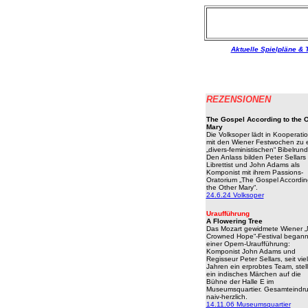
Aktuelle Spielpläne & 
REZENSIONEN
The Gospel According to the 
Mary
Die Volksoper lädt in Kooperati
mit den Wiener Festwochen zu e
„divers-feministischen“ Bibelrund
Den Anlass bilden Peter Sellars 
Librettist und John Adams als
Komponist mit ihrem Passions-
Oratorium „The Gospel Accordin
the Other Mary“.
24.6.24 Volksoper
Uraufführung
A Flowering Tree
Das Mozart gewidmete Wiener 
Crowned Hope“-Festival begann
einer Opern-Uraufführung:
Komponist John Adams und
Regisseur Peter Sellars, seit vie
Jahren ein erprobtes Team, stel
ein indisches Märchen auf die
Bühne der Halle E im
Museumsquartier. Gesamteindru
naiv-herzlich.
14.11.06 Museumsquartier