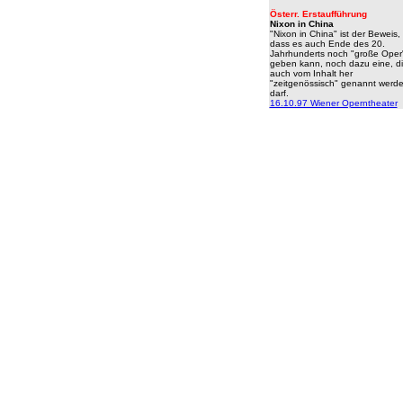
Österr. Erstaufführung
Nixon in China
"Nixon in China" ist der Beweis,
dass es auch Ende des 20.
Jahrhunderts noch "große Oper
geben kann, noch dazu eine, d
auch vom Inhalt her
"zeitgenössisch" genannt werd
darf.
16.10.97 Wiener Operntheater