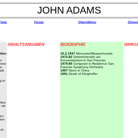
JOHN ADAMS
Tipps
Forum
Opernführer
Chroni
INHALTSANGABEN
BIOGRAPHIE
WIRKU
Other
15.2.1947
Worcester/Massachusetts
1972-82
Unterrichtender am
on
Konversatorium in San Franciso
iner
1979-85
Composer in Residence San
e.
Franciso Symphony Orchestra
als
1987
Nixon in China
1991
Death of Klinghoffer
g to
„New
 mit
len
lten
ck: