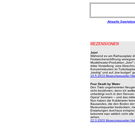
Aktuelle Spielplän
REZENSIONEN
Join!
Während es am Rathausplatz d
Festwocheneröffnung verregnete
Musiktheater-Produktion „Join!“
dritte Vorstellung: eine Abrechn
Konzernträumen im Turbokapital
„trashig“ und auf „low budget“ g
10.5.2013 Museumsquartier Hal
Fear Death by Water
Den Trieb ungehemmter Neugier
nicht bezähmen, denn ich wollt
unbedingt noch in den Genuss 
Opera“ kommen – und das mitte
Nun haben die Kubikmeter fein
Bausandes, die den Boden der 
Museumsquartier bedeckten, m
Erwartungen durchaus entsproc
bekommt man wirklich nicht alle
sehen.
22.3.2003 Museumsquartier Hal