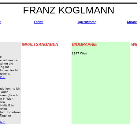
FRANZ KOGLMANN
e
Forum
Opernführer
Chroni
INHALTSANGABEN
BIOGRAPHIE
WI
1947
Wien
ie
 lief von der
 schon die
ung mit
ismus, leicht
etrimmt.
le E
de konnte ich
e auch
einer „Beach
n in Wien.
sten
Halle E im
einen
hen. So etwas
 Tage zu
le E