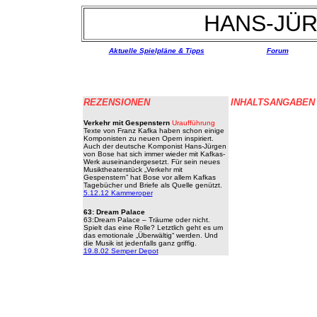
HANS-JÜ
Aktuelle Spielpläne & Tipps
Forum
REZENSIONEN
INHALTSANGABEN
Verkehr mit Gespenstern
Uraufführung
Texte von Franz Kafka haben schon einige
Komponisten zu neuen Opern inspiriert.
Auch der deutsche Komponist Hans-Jürgen
von Bose hat sich immer wieder mit Kafkas-
Werk auseinandergesetzt. Für sein neues
Musiktheaterstück „Verkehr mit
Gespenstern” hat Bose vor allem Kafkas
Tagebücher und Briefe als Quelle genützt.
5.12.12 Kammeroper
63: Dream Palace
63:Dream Palace – Träume oder nicht.
Spielt das eine Rolle? Letztlich geht es um
das emotionale „Überwältig“ werden. Und
die Musik ist jedenfalls ganz griffig.
19.8.02 Semper Depot