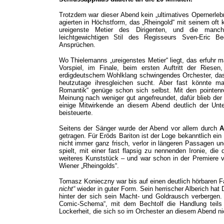
Trotzdem war dieser Abend kein „ultimatives Opernerleb
agierten in Höchstform, das „Rheingold“ mit seinem oft 
ureigenste Metier des Dirigenten, und die man
leichtgewichtigen Stil des Regisseurs Sven-Eric B
Ansprüchen.
Wo Thielemanns „ureigenstes Metier“ liegt, das erfuhr 
Vorspiel, im Finale, beim ersten Auftritt der Riesen
erdigdeutschem Wohlklang schwingendes Orchester, das s
heutzutage ihresgleichen sucht. Aber fast könnte m
Romantik“ genüge schon sich selbst. Mit den pointenr
Meinung nach weniger gut angefreundet, dafür blieb de
einige Mitwirkende an diesem Abend deutlich der Unter
beisteuerte.
Seitens der Sänger wurde der Abend vor allem durch
A
getragen. Für Eröds Bariton ist der Loge bekanntlich ei
nicht immer ganz frisch, verlor in längeren Passagen u
spielt, mit einer fast flapsig zu nennenden Ironie, die 
weiteres Kunststück – und war schon in der Premiere v
Wiener „Rheingolds“.
Tomasz Konieczny war bis auf einen deutlich hörbaren
nicht“
wieder in guter Form. Sein herrischer Alberich hat 
hinter der sich sein Macht- und Goldrausch verbergen.
Comic-Schema“, mit dem Bechtolf die Handlung teils e
Lockerheit, die sich so im Orchester an diesem Abend ni