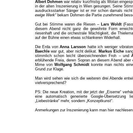
Albert Dohmen
war relativ kurzfristig als Wotan eing
in der alten Inszenierung in Wien gesungen. Seine Stim
ausdrucksstarker Sänger ist er mir schon damals nicht a
ewige Werk“
bekam Dohmen die Partie zunehmend besser 
Gut bei Stimme waren die Riesen –
Lars Woldt
(Fasol
diesem Abend nicht ganz die gewohnte Form erreichte
riesenhaft und die orchestrale Mächtigkeit, die Thielema
auf der Bühne einen etwas schlankeren Widerhall.
Die Erda von
Anna Larsson
hatte ich weniger vibrator
Baechle
war gut, aber nicht delikat.
Markus Eiche
sang
stimmlich schon leicht überzeichnenden Froh – und
erblühende Freia, deren Sopran an diesem Abend aber e
Mime von
Wolfgang Schmidt
konnte man nichts einw
Grund zur Klage.
Man wird sehen wie sich die weiteren drei Abende entwi
vielversprechend?
PS: Die neue Kreation, mit der jetzt der „Eiserne“ verh
eine automatisch generierte Google-Übersetzung l
„Liebestränke“ mehr, sondern „Konzeptkunst“.
Anmerkungen zur Inszenierung kann man hier nachlese