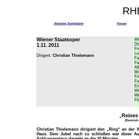
RH
Aktuelle Spielpläne
Forum
Wiener Staatsoper
W
Do
1.11. 2011
Fr
Lo
Dirigent:
Christian Thielemann
Fa
Fa
Al
M
Fr
Fr
Er
Wo
We
Fl
Reines
„
(Dominik 
Christian Thielemann dirigiert den „Ring“ an der
Haus. Dem Jubel nach zu schließen war diese Auf
Schlussapplaus dauerte an die 20 Minuten.