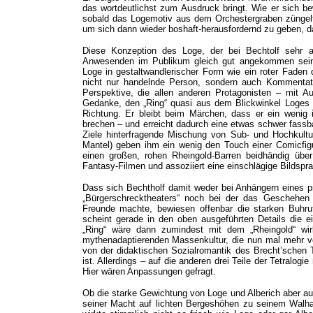
das wortdeutlichst zum Ausdruck bringt. Wie er sich
sobald das Logemotiv aus dem Orchestergraben züngel
um sich dann wieder boshaft-herausfordernd zu geben, d
Diese Konzeption des Loge, der bei Bechtolf sehr 
Anwesenden im Publikum gleich gut angekommen sein.
Loge in gestaltwandlerischer Form wie ein roter Faden du
nicht nur handelnde Person, sondern auch Kommentato
Perspektive, die allen anderen Protagonisten – mit A
Gedanke, den „Ring“ quasi aus dem Blickwinkel Loges z
Richtung. Er bleibt beim Märchen, dass er ein wenig 
brechen – und erreicht dadurch eine etwas schwer fassba
Ziele hinterfragende Mischung von Sub- und Hochkultu
Mantel) geben ihm ein wenig den Touch einer Comicfig
einen großen, rohen Rheingold-Barren beidhändig üb
Fantasy-Filmen und assoziiert eine einschlägige Bildsprac
Dass sich Bechtholf damit weder bei Anhängern eines p
„Bürgerschrecktheaters“ noch bei der das Geschehen u
Freunde machte, bewiesen offenbar die starken Buhr
scheint gerade in den oben ausgeführten Details die e
„Ring“ wäre dann zumindest mit dem „Rheingold“ wi
mythenadaptierenden Massenkultur, die nun mal mehr von
von der didaktischen Sozialromantik des Brecht’schen
ist. Allerdings – auf die anderen drei Teile der Tetralog
Hier wären Anpassungen gefragt.
Ob die starke Gewichtung von Loge und Alberich aber 
seiner Macht auf lichten Bergeshöhen zu seinem Walhal