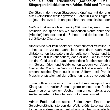
sich als sehr erfreuliches „Nachspiel“. Das
Sängerpersönlichkeiten von Adrian Eröd und Tomas
Der Start in den neuen Staatsoper-„Ring“ war mit der u
allzu verheißungsvoller gewesen – aber in Folge zeigte 
ist jetzt eine szenisch ansprechbare und musikalisch s
Natürlich ist es auch ein wenig Glücksache, wenn man 
befinden und spielerisch wie sängerisch nichts anbrenn
(Alberich) beherrschten die Bühne – und die bestens f
schärfte die Charaktere.
Alberich ist hier kein höckriger, gnomenhafter Wüstling,
sehnt es ihn zuerst nach Liebe und dann nach Macht
diktatorischen Usurpators in der Luft, wenn Wotan und 
– und es ist nur konsequent, dass er das Gold in mensc
ihn das Gold und der damit verbundene Machtanspruch doc
mit Goldschädeln und Goldknochen zeugen von Alberic
Gier an der Macht die Sehnsucht nach Liebe ersetzt. U
erkennt solche Typen auch ohne Uniform und Partei
Maschinenpistolen auf der Bühne, um das zu verdeutlich
Tomasz Konieczny wusste seinen Führungsanspruch auc
Klang und kraftvoller Stimme gierte er nach den Rheint
Zwar mag er an seinem Deutsch immer noch etwas arbei
Außenseitertum Alberichs sehr gut charakterisiert.
Adrian Eröd mutierte seinen Bariton zum Tenor – 
Selbstverständlichste von der Welt. Eröds Loge war dad
Er zeigte vielmehr einen selbstbewusst herumwirbelnde