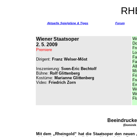
RH
Aktuelle Spielpläne & Tipps
Forum
Wiener Staatsoper
W
Do
2. 5. 2009
Fr
Premiere
Lo
Fa
Dirigent:
Franz Welser-Möst
Fa
Al
Inszenierung:
Sven-Eric Bechtolf
M
Bühne:
Rolf Glittenberg
Fr
Kostüme:
Marianne Glittenberg
Fr
Video:
Friedrich Zorn
Er
Wo
We
Fl
Beeindrucke
(Dominik 
Mit dem „Rheingold“ hat die Staatsoper den neuen 