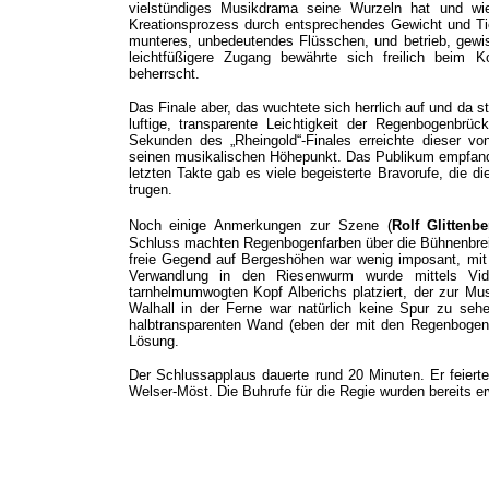
vielstündiges Musikdrama seine Wurzeln hat und wie
Kreationsprozess durch entsprechendes Gewicht und Tie
munteres, unbedeutendes Flüsschen, und betrieb, gewi
leichtfüßigere Zugang bewährte sich freilich beim 
beherrscht.
Das Finale aber, das wuchtete sich herrlich auf und da s
luftige, transparente Leichtigkeit der Regenbogenbrü
Sekunden des „Rheingold“-Finales erreichte dieser v
seinen musikalischen Höhepunkt. Das Publikum empfand
letzten Takte gab es viele begeisterte Bravorufe, die 
trugen.
Noch einige Anmerkungen zur Szene
(
Rolf Glittenbe
Schluss machten Regenbogenfarben über die Bühnenbreite 
freie Gegend auf Bergeshöhen war wenig imposant, mit
Verwandlung in den Riesenwurm wurde mittels Vid
tarnhelmumwogten Kopf Alberichs platziert, der zur Mu
Walhall in der Ferne war natürlich keine Spur zu seh
halbtransparenten Wand (eben der mit den Regenbogenf
Lösung.
Der Schlussapplaus dauerte rund 20 Minuten. Er feier
Welser-Möst. Die Buhrufe für die Regie wurden bereits er