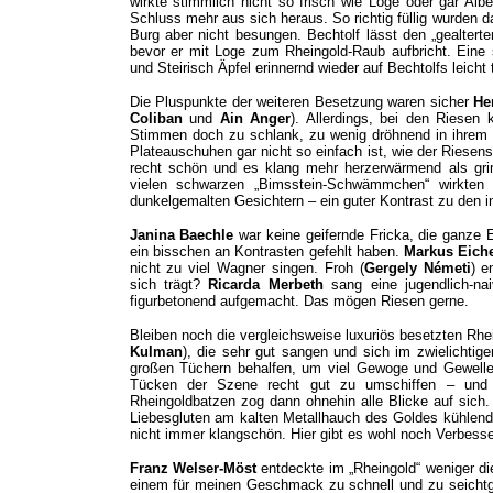
wirkte stimmlich nicht so frisch wie Loge oder gar Al
Schluss mehr aus sich heraus. So richtig füllig wurden
Burg aber nicht besungen. Bechtolf lässt den „gealtert
bevor er mit Loge zum Rheingold-Raub aufbricht. Eine 
und Steirisch Äpfel erinnernd wieder auf Bechtolfs leicht 
Die Pluspunkte der weiteren Besetzung waren sicher
He
Coliban
und
Ain Anger
). Allerdings, bei den Riesen
Stimmen doch zu schlank, zu wenig dröhnend in ihrem r
Plateauschuhen gar nicht so einfach ist, wie der Riese
recht schön und es klang mehr herzerwärmend als gri
vielen schwarzen „Bimsstein-Schwämmchen“ wirkten 
dunkelgemalten Gesichtern – ein guter Kontrast zu den i
Janina Baechle
war keine geifernde Fricka, die ganze 
ein bisschen an Kontrasten gefehlt haben.
Markus Eich
nicht zu viel Wagner singen. Froh (
Gergely Németi
) e
sich trägt?
Ricarda Merbeth
sang eine jugendlich-nai
figurbetonend aufgemacht. Das mögen Riesen gerne.
Bleiben noch die vergleichsweise luxuriös besetzten Rhei
Kulman
), die sehr gut sangen und sich im zwielichti
großen Tüchern behalfen, um viel Gewoge und Gewelle 
Tücken der Szene recht gut zu umschiffen – und d
Rheingoldbatzen zog dann ohnehin alle Blicke auf sich.
Liebesgluten am kalten Metallhauch des Goldes kühlen
nicht immer klangschön. Hier gibt es wohl noch Verbess
Franz Welser-Möst
entdeckte im „Rheingold“ weniger di
einem für meinen Geschmack zu schnell und zu seichtgr