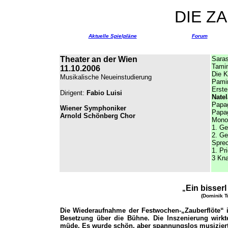
DIE Z
Aktuelle Spielpläne
Forum
Theater an der Wien
Saras
Tami
11.10.2006
Die K
Musikalische Neueinstudierung
Pamin
Erste
Dirigent:
Fabio Luisi
Natel
Papa
Wiener Symphoniker
Papa
Arnold Schönberg Chor
Mono
1
. Ge
2. Ge
Sprec
1.
Pri
3 Kna
Ein bisserl
„
(Dominik T
Die Wiederaufnahme der Festwochen-„Zauberflöte“ i
Besetzung über die Bühne. Die Inszenierung wirk
müde. Es wurde schön, aber spannungslos musiziert