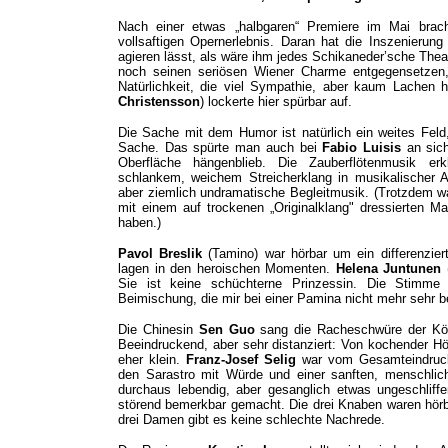
Nach einer etwas „halbgaren“ Premiere im Mai bra
vollsaftigen Opernerlebnis. Daran hat die Inszenierung
agieren lässt, als wäre ihm jedes Schikaneder’sche Theat
noch seinen seriösen Wiener Charme entgegensetze
Natürlichkeit, die viel Sympathie, aber kaum Lachen h
Christensson
) lockerte hier spürbar auf.
Die Sache mit dem Humor ist natürlich ein weites Feld
Sache. Das spürte man auch bei
Fabio Luisis
an sich
Oberfläche hängenblieb. Die Zauberflötenmusik er
schlankem, weichem Streicherklang in musikalischer 
aber ziemlich undramatische Begleitmusik. (Trotzdem war
mit einem auf trockenen „Originalklang" dressierten Ma
haben.)
Pavol Breslik
(Tamino) war hörbar um ein differenzier
lagen in den heroischen Momenten.
Helena Juntunen
(
Sie ist keine schüchterne Prinzessin. Die Stimme
Beimischung, die mir bei einer Pamina nicht mehr sehr b
Die Chinesin
Sen Guo
sang die Racheschwüre der Köni
Beeindruckend, aber sehr distanziert: Von kochender Hö
eher klein.
Franz-Josef Selig
war vom Gesamteindruck
den Sarastro mit Würde und einer sanften, menschli
durchaus lebendig, aber gesanglich etwas ungeschliffe
störend bemerkbar gemacht. Die drei Knaben waren hörbar
drei Damen gibt es keine schlechte Nachrede.