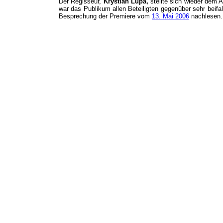
Der Regisseur,
Krystian Lupa,
stellte sich wieder dem A
war das Publikum allen Beteiligten gegenüber sehr beifa
Besprechung der Premiere vom
13. Mai 2006
nachlesen.