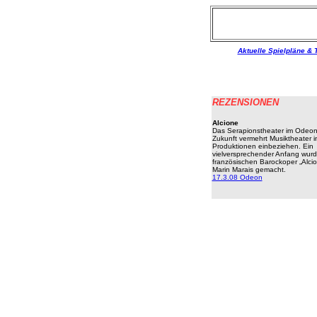
Aktuelle Spielpläne & 
REZENSIONEN
Alcione
Das Serapionstheater im Odeon
Zukunft vermehrt Musiktheater i
Produktionen einbeziehen. Ein
vielversprechender Anfang wurd
französischen Barockoper „Alci
Marin Marais gemacht.
17.3.08 Odeon