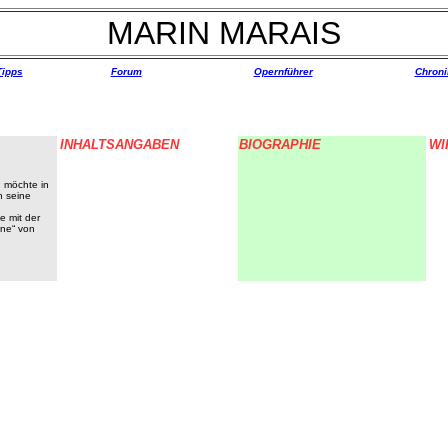
MARIN MARAIS
Tipps
Forum
Opernführer
Chroni
INHALTSANGABEN
BIOGRAPHIE
WI
 möchte in
n seine
e mit der
one“ von