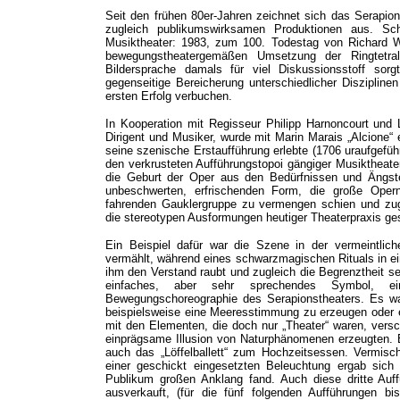
Seit den frühen 80er-Jahren zeichnet sich das Serapion
zugleich publikumswirksamen Produktionen aus. 
Musiktheater: 1983, zum 100. Todestag von Richard Wa
bewegungstheatergemäßen Umsetzung der Ringtetral
Bildersprache damals für viel Diskussionsstoff sorgte
gegenseitige Bereicherung unterschiedlicher Disziplin
ersten Erfolg verbuchen.
In Kooperation mit Regisseur Philipp Harnoncourt und 
Dirigent und Musiker, wurde mit Marin Marais „Alcione“ 
seine szenische Erstaufführung erlebte (1706 uraufgefü
den verkrusteten Aufführungstopoi gängiger Musiktheat
die Geburt der Oper aus den Bedürfnissen und Ängste
unbeschwerten, erfrischenden Form, die große Opernge
fahrenden Gauklergruppe zu vermengen schien und zugle
die stereotypen Ausformungen heutiger Theaterpraxis ge
Ein Beispiel dafür war die Szene in der vermeintlich
vermählt, während eines schwarzmagischen Rituals in e
ihm den Verstand raubt und zugleich die Begrenztheit se
einfaches, aber sehr sprechendes Symbol, ei
Bewegungschoreographie des Serapionstheaters. Es war
beispielsweise eine Meeresstimmung zu erzeugen oder e
mit den Elementen, die doch nur „Theater“ waren, versc
einprägsame Illusion von Naturphänomenen erzeugten. E
auch das „Löffelballett“ zum Hochzeitsessen. Vermisc
einer geschickt eingesetzten Beleuchtung ergab sich
Publikum großen Anklang fand. Auch diese dritte Auff
ausverkauft, (für die fünf folgenden Aufführungen 