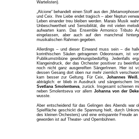
Wartelisten).
„Alcione“ behandelt einen Stoff aus den „Metamorphosen
und Ceix. Ihre Liebe endet tragisch – aber Neptun verwa
Leben einander treu bleiben werden. Marais Musik wahr
Unbeschwertheit und Sensibilität, die mit vielen melo
aufwarten kann. Das Ensemble Armonico Tributo Au
eingelassen, aber auch auf den manchmal hinter
musikalischen Rahmen gegeben.
Allerdings – und dieser Einwand muss sein – die hall
korinthischen Säulen getragenen Odeonsraum, ist vor 
Publikumstribüne gewöhnungsbedürftig. Jedenfalls erg
Klangeindruck, der das Orchester positiver zu beeinfl
noch nicht ganz ausgereiften SängerInnen. Hier ist 
dessen Gesang dort oben nur mehr ziemlich verschw
kam besser zur Geltung. Für Ceix,
Johannes Weiß
abträglich: er blieb in Ausdruck und sängerischem Im
Svetlana Smolentseva
, zurück. Insgesamt schienen m
neben Smolentseva vor allem
Johanna von der Dek
wusste.
Aber entscheidend für das Gelingen des Abends war oh
Spielfläche geschickt die Spannung hielt, durch Unkonv
des kleinen Orchesters) und eine entspannte Freude an S
geworden ist auf Theater- und Opernbühnen.