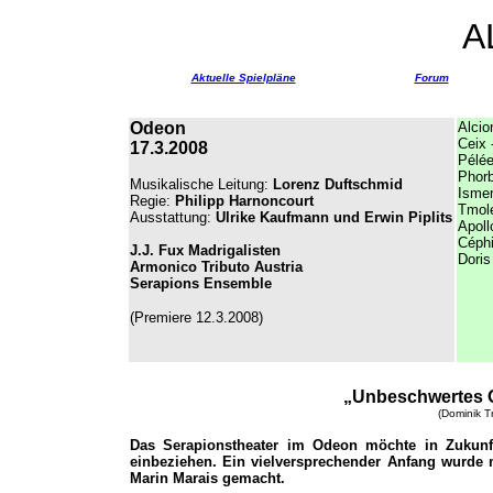
A
Aktuelle Spielpläne
Forum
Odeon
Alcio
Ceix 
17.3.2008
Pélé
Phorb
Musikalische Leitung:
Lorenz Duftschmid
Ismen
Regie
:
Philipp Harnoncourt
Tmole
Ausstattung
:
Ulrike Kaufmann und Erwin Piplits
Apoll
Céph
J.J. Fux Madrigalisten
Doris
Armonico Tributo Austria
Serapions Ensemble
(Premiere 12.3.2008)
„
Unbeschwertes O
(Dominik T
Das Serapionstheater im Odeon möchte in Zukunft
einbeziehen. Ein vielversprechender Anfang wurde 
Marin Marais gemacht.