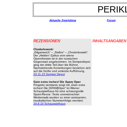
PERIKL
Aktuelle Spielpläne
Forum
REZENSIONEN
INHALTSANGABEN
Chodorkowski
„Gilgamesch“ – „Sisifos“ – „Chodorkowski“:
Der „Helden“-Zyklus vom sirene
Operntheater ist in der russischen
Gegenwart angekommen. Im Semperdepot
ging der dritte Teil über die Bühne.
Nachstehende Anmerkungen beziehen sich
auf die fünfte und vorletzte Aufführung.
20.11.15 Semper Depot
Gain extra inches! Die Spam Oper
Progetto semiserio sorgt mit „Gain extra
inches! Die [SPAM]Oper“ im Wiener
Schauspielhaus für eine schwungvolle
Spam-Revue: Texte unerwünschter
Werbemails wurden zu einer amüsanten,
musikalischen Nummernfolge montiert.
24.8.10 Schauspielhaus