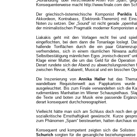
„Abhandlung“ über verschiedene Arten von Spam, gegl
Konsequenterweise macht http://www.finale.com den Sch
Der griechisch-österreichische Komponist
Periklis 
Akkordeon, Kontrabass, Elektronik-Theremin) mit Ein
Noten zu setzen. Der „Sound“ ist nicht gerade „opernha
der minimalistischen Pragmatik moderner Komponisten 
Liakakis geht mit den Vorlagen recht frei und sp
eingeflochten, bei dem dann die Tonanlage loslegt. D
hallende Tonflächen durch die ein paar Gitarrenzu
verfremdetes, sich in einem räumlichen Nirwana auflö
Selbstbestätigung männlichen Egos „ironisch-dezent“ unt
Klage einer Mutter, die um das Geld für die Operation 
Derart rundete sich der Abend zu abwechslungsreichen f
zwischen Revue, Kabarett, Musical und ein bisschen Op
Die Inszenierung von
Annika Haller
hat das Thema 
wandelbare Requisitenwelt aus Pappkartons wurde 
ausgeleuchtet. Bis zum Finale verwandelten sich die Ka
rudimentäres Manhattan im Wiener Schauspielhaus. Slaps
die Texte und boten zur Musik eine passende Ergänz
derart konsequent durchchoreographiert.
Vielleicht hätte man sich am Schluss doch noch den gr
sozialkritische Ernsthaftigkeit gewünscht. Kurze gespr
zum Phänomen „Spam“ beisteuerten, hatten durchaus eine
Konsequent und kompetent zeigten sich die Solisten
Schurich
sorgten für die gesangliche beziehungsweis