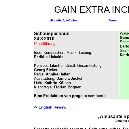
GAIN EXTRA INC
Aktuelle Spielpläne
Forum
Schauspielhaus
Waise
Geno
24.8.2010
Spamm
Uraufführung
Barto
Slumd
Idee, Komposition, Musik. Leitung:
Katr
Periklis Liakakis
Konzept, Libretto, künstl. Gesamtleitung:
Georg Steker
Regie:
Annika Haller
Ausstattung:
Daniela Juckel
Licht:
Kathrin Kölsch
Klangregie:
Florian Bogner
Eine Produktion von progetto semiserio
-> English Review
Amüsante S
„
(Dominik T