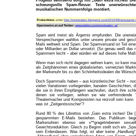
Progetto semiserio sorgt mit „Gain extra inches! D
schwungvolle Spam-Revue: Texte unerwünscht
musikalischen Nummernfolge montiert.
Probenfotos
unter
http://operinwien.blogspot.com/2010/08/amusante-
Operinwien.at auf Twitter
:
www.twitter.com/operinwien_at
Spam wird meist als Ärgernis empfunden. Die unerwün
Versprechungen wahllos unter unsere private und gesc
Mails weltweit sind Spam. Der Spamversand ist Teil einer
oder Milliarden an Dollar umsetzt. (So genau weiß das 
Spammern leicht – aber würden wir auf dieses hohe Maß a
Wenn man sich nicht dagegen wehren kann, so kann man
als Zeitphänomen eines globalisierten, vernetzten Markte
der Markenuhr bis zu den Schönheitsidealen die Wünsch
Doch Spammails haben – aus künstlerischer Sicht – noch
vielen Variationen vorliegenden, banalen Geschichten, 
die sie in ihren Empfängern wachrufen, durch ihre schl
denen sie vorliegen, wirken sie wie verfremdende T
Theatermacher und Komponisten nur reizvoll sein kann.
was ist „Zeitgenössischer“?
Rund 80 % des Librettos von „Gain extra inches! Die 
gespammten E-Mails bestehen. Das Publikum begegn
Markenuhren ebenso wie v**gragetriebenen sexu
Gewichtsreduktion. Gleich zu Beginn stellt sich ein „Spa
sein Erdendasein. Was folgt, ist aber keine „Handlung