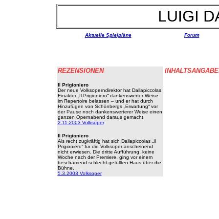
LUIGI 
Aktuelle Spielpläne
Forum
REZENSIONEN
INHALTSANGABE
Il Prigioniero
Der neue Volksoperndirektor hat Dallapiccolas
Einakter „Il Prigioniero“ dankenswerter Weise
im Repertoire belassen – und er hat durch
Hinzufügen von Schönbergs „Erwartung“ vor
der Pause noch dankenswerterer Weise einen
ganzen Opernabend daraus gemacht.
2.11.2003 Volksoper
Il Prigioniero
Als recht zugkräftig hat sich Dallapiccolas „Il
Prigioniero“ für die Volksoper anscheinend
nicht erwiesen. Die dritte Aufführung, keine
Woche nach der Premiere, ging vor einem
beschämend schlecht gefüllten Haus über die
Bühne.
5.3.2003 Volksoper