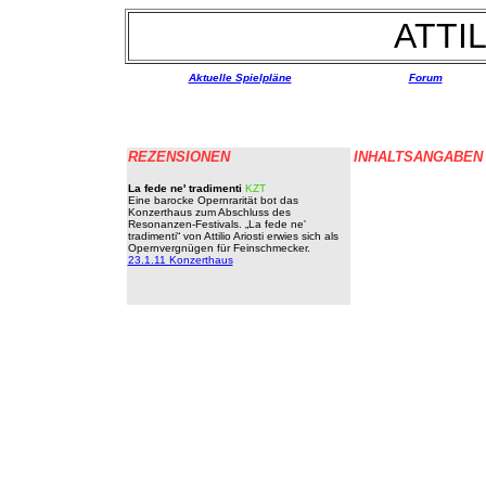
ATTIL
Aktuelle Spielpläne
Forum
REZENSIONEN
INHALTSANGABEN
La fede ne' tradimenti
KZT
Eine barocke Opernrarität bot das
Konzerthaus zum Abschluss des
Resonanzen-Festivals. „La fede ne'
tradimenti“ von Attilio Ariosti erwies sich als
Opernvergnügen für Feinschmecker.
23.1.11 Konzerthaus