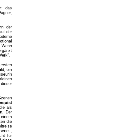
n: das
Wagner,
nn der
auf der
oderne
otional
t. Wenn
ergänzt
Werk“.
 ersten
ld, ein
sseurin
kleinen
dieser
 Szenen
rnquist
die als
en. Der
 einem
en die
itreise
ssenes,
ht für