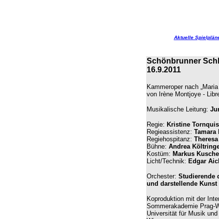
Aktuelle Spielplän
Schönbrunner Schl
16.9.2011
Kammeroper nach „Maria 
von Irène Montjoye - Libr
Musikalische Leitung:
Ju
Regie:
Kristine Tornquis
Regieassistenz:
Tamara H
Regiehospitanz:
Theresa
Bühne:
Andrea Költring
Kostüm:
Markus Kusche
Licht/Technik:
Edgar Aic
Orchester:
Studierende d
und darstellende Kunst
Koproduktion mit der Inte
Sommerakademie Prag-W
Universität für Musik und