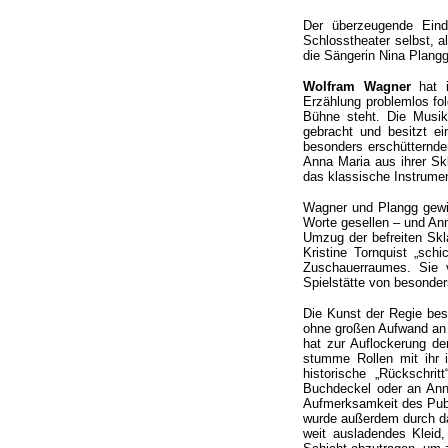
Der überzeugende Eindr
Schlosstheater selbst, 
die Sängerin Nina Plangg
Wolfram Wagner
hat i
Erzählung problemlos fol
Bühne steht. Die Musik
gebracht und besitzt ei
besonders erschütternde
Anna Maria aus ihrer Skl
das klassische Instrumen
Wagner und Plangg gewin
Worte gesellen – und Ann
Umzug der befreiten Skl
Kristine Tornquist „sch
Zuschauerraumes. Sie v
Spielstätte von besonder
Die Kunst der Regie bes
ohne großen Aufwand an 
hat zur Auflockerung de
stumme Rollen mit ihr i
historische „Rückschri
Buchdeckel oder an Ann
Aufmerksamkeit des Publi
wurde außerdem durch da
weit ausladendes Kleid