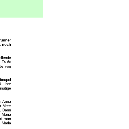
runner
t noch
ellende
 Taufe
rde von
inopel
. Ihre
nütige
en Anna
n Meer
n. Dann
a Maria
cht man
 Maria