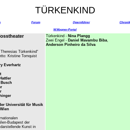
TÜRKENKIND
e
Forum
Opernführer
Chroni
W.Wagner-Portal
osstheater
Türkenkind -
Nina Plangg
Zwei Engel -
Daniel Mavambu Biba
,
Anderson Pinheiro da Silva
Theresias Türkenkind“
etto:
Kristine Tornquist
ry Everhartz
t
attler
 Busch
er
r
hinger
er Universität für Musik
 Wien
rnationalen
ien-Budapest der
 darstellende Kunst in