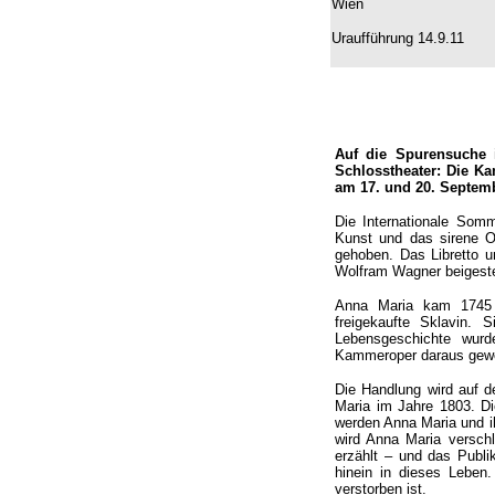
Wien
Uraufführung 14.9.11
Auf die Spurensuche i
Schlosstheater: Die K
am 17. und 20. Septemb
Die Internationale Somm
Kunst und das sirene O
gehoben. Das Libretto 
Wolfram Wagner beigeste
Anna Maria kam 1745 n
freigekaufte Sklavin. 
Lebensgeschichte wurde
Kammeroper daraus gew
Die Handlung wird auf d
Maria im Jahre 1803. D
werden Anna Maria und ih
wird Anna Maria versch
erzählt – und das Publi
hinein in dieses Leben
verstorben ist.