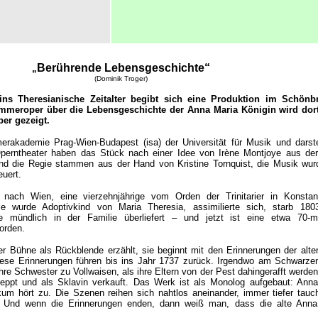
Berührende Lebensgeschichte
“
„
(Dominik Troger)
ns Theresianische Zeitalter begibt sich eine Produktion im Schönb
ammeroper über die Lebensgeschichte der Anna Maria Königin wird dor
er gezeigt.
erakademie Prag-Wien-Budapest (isa) der Universität für Musik und darst
perntheater haben das Stück nach einer Idee von Irène Montjoye aus der
und die Regie stammen aus der Hand von Kristine Tornquist, die Musik wu
uert.
ach Wien, eine vierzehnjährige vom Orden der Trinitarier in Konstant
Sie wurde Adoptivkind von Maria Theresia, assimilierte sich, starb 1803
 mündlich in der Familie überliefert – und jetzt ist eine etwa 70-mi
orden.
er Bühne als Rückblende erzählt, sie beginnt mit den Erinnerungen der alt
iese Erinnerungen führen bis ins Jahr 1737 zurück. Irgendwo am Schwarze
re Schwester zu Vollwaisen, als ihre Eltern von der Pest dahingerafft werde
leppt und als Sklavin verkauft. Das Werk ist als Monolog aufgebaut: Ann
kum hört zu. Die Szenen reihen sich nahtlos aneinander, immer tiefer tau
. Und wenn die Erinnerungen enden, dann weiß man, dass die alte Anna