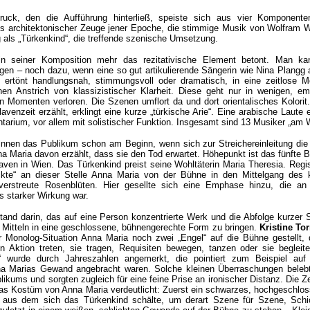
uck, den die Aufführung hinterließ, speiste sich aus vier Komponente
als architektonischer Zeuge jener Epoche, die stimmige Musik von Wolfram 
 als „Türkenkind“, die treffende szenische Umsetzung.
n seiner Komposition mehr das rezitativische Element betont. Man ka
gen – noch dazu, wenn eine so gut artikulierende Sängerin wie Nina Plangg 
 ertönt handlungsnah, stimmungsvoll oder dramatisch, in eine zeitlose M
nen Anstrich von klassizistischer Klarheit. Diese geht nur in wenigen, em
n Momenten verloren. Die Szenen umflort da und dort orientalisches Kolori
avenzeit erzählt, erklingt eine kurze „türkische Arie“. Eine arabische Laute 
tarium, vor allem mit solistischer Funktion. Insgesamt sind 13 Musiker „am 
nen das Publikum schon am Beginn, wenn sich zur Streichereinleitung die
a Maria davon erzählt, dass sie den Tod erwartet. Höhepunkt ist das fünfte Bi
aven in Wien. Das Türkenkind preist seine Wohltäterin Maria Theresia. Regi
ickte“ an dieser Stelle Anna Maria von der Bühne in den Mittelgang des 
erstreute Rosenblüten. Hier gesellte sich eine Emphase hinzu, die an 
s starker Wirkung war.
tand darin, das auf eine Person konzentrierte Werk und die Abfolge kurzer
Mitteln in eine geschlossene, bühnengerechte Form zu bringen.
Kristine To
r Monolog-Situation Anna Maria noch zwei „Engel“ auf die Bühne gestellt, 
n Aktion treten, sie tragen, Requisiten bewegen, tanzen oder sie begleit
tt“ wurde durch Jahreszahlen angemerkt, die pointiert zum Beispiel auf
a Marias Gewand angebracht waren. Solche kleinen Überraschungen belebt
kums und sorgten zugleich für eine feine Prise an ironischer Distanz. Die Ze
s Kostüm von Anna Maria verdeutlicht: Zuerst ein schwarzes, hochgeschlo
, aus dem sich das Türkenkind schälte, um derart Szene für Szene, Schic