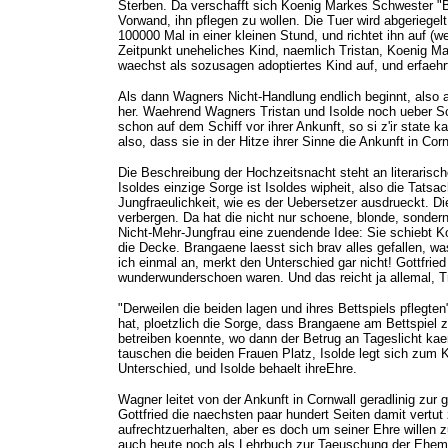
Sterben. Da verschafft sich Koenig Markes Schwester "Bl
Vorwand, ihn pflegen zu wollen. Die Tuer wird abgeriegel
100000 Mal in einer kleinen Stund, und richtet ihn auf (we
Zeitpunkt uneheliches Kind, naemlich Tristan, Koenig Mar
waechst als sozusagen adoptiertes Kind auf, und erfaehrt
Als dann Wagners Nicht-Handlung endlich beginnt, also a
her. Waehrend Wagners Tristan und Isolde noch ueber Sch
schon auf dem Schiff vor ihrer Ankunft, so si z'ir state
also, dass sie in der Hitze ihrer Sinne die Ankunft in Co
Die Beschreibung der Hochzeitsnacht steht an literarisc
Isoldes einzige Sorge ist Isoldes wipheit, also die Tatsa
Jungfraeulichkeit, wie es der Uebersetzer ausdrueckt. Di
verbergen. Da hat die nicht nur schoene, blonde, sonde
Nicht-Mehr-Jungfrau eine zuendende Idee: Sie schiebt K
die Decke. Brangaene laesst sich brav alles gefallen, wa
ich einmal an, merkt den Unterschied gar nicht! Gottfrie
wunderwunderschoen waren. Und das reicht ja allemal, Tr
"Derweilen die beiden lagen und ihres Bettspiels pflegte
hat, ploetzlich die Sorge, dass Brangaene am Bettspiel 
betreiben koennte, wo dann der Betrug an Tageslicht ka
tauschen die beiden Frauen Platz, Isolde legt sich zum 
Unterschied, und Isolde behaelt ihreEhre.
Wagner leitet von der Ankunft in Cornwall geradlinig zu
Gottfried die naechsten paar hundert Seiten damit vertut
aufrechtzuerhalten, aber es doch um seiner Ehre willen 
auch heute noch als Lehrbuch zur Taeuschung der Ehema