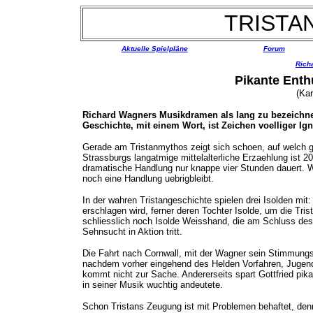
TRISTA
Aktuelle Spielpläne
Forum
Rich
Pikante Enth
(Kar
Richard Wagners Musikdramen als lang zu bezeichnen,
Geschichte, mit einem Wort, ist Zeichen voelliger Igno
Gerade am Tristanmythos zeigt sich schoen, auf welch g
Strassburgs langatmige mittelalterliche Erzaehlung ist
dramatische Handlung nur knappe vier Stunden dauert. W
noch eine Handlung uebrigbleibt.
In der wahren Tristangeschichte spielen drei Isolden mit
erschlagen wird, ferner deren Tochter Isolde, um die Tris
schliesslich noch Isolde Weisshand, die am Schluss des u
Sehnsucht in Aktion tritt.
Die Fahrt nach Cornwall, mit der Wagner sein Stimmungsbi
nachdem vorher eingehend des Helden Vorfahren, Jugen
kommt nicht zur Sache. Andererseits spart Gottfried pika
in seiner Musik wuchtig andeutete.
Schon Tristans Zeugung ist mit Problemen behaftet, denn 