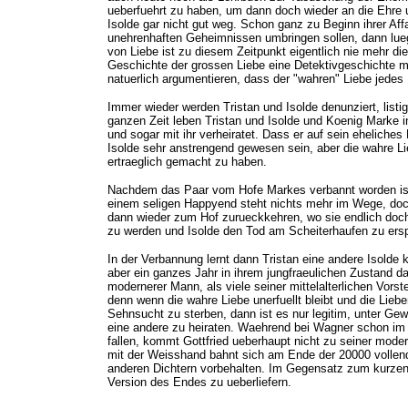
ueberfuehrt zu haben, um dann doch wieder an die Ehre 
Isolde gar nicht gut weg. Schon ganz zu Beginn ihrer Aff
unehrenhaften Geheimnissen umbringen sollen, dann lueg
von Liebe ist zu diesem Zeitpunkt eigentlich nie mehr di
Geschichte der grossen Liebe eine Detektivgeschichte m
natuerlich argumentieren, dass der "wahren" Liebe jedes M
Immer wieder werden Tristan und Isolde denunziert, list
ganzen Zeit leben Tristan und Isolde und Koenig Marke i
und sogar mit ihr verheiratet. Dass er auf sein eheliches 
Isolde sehr anstrengend gewesen sein, aber die wahre L
ertraeglich gemacht zu haben.
Nachdem das Paar vom Hofe Markes verbannt worden ist,
einem seligen Happyend steht nichts mehr im Wege, doch 
dann wieder zum Hof zurueckkehren, wo sie endlich doch i
zu werden und Isolde den Tod am Scheiterhaufen zu ers
In der Verbannung lernt dann Tristan eine andere Isolde 
aber ein ganzes Jahr in ihrem jungfraeulichen Zustand darb
modernerer Mann, als viele seiner mittelalterlichen Vors
denn wenn die wahre Liebe unerfuellt bleibt und die Lie
Sehnsucht zu sterben, dann ist es nur legitim, unter Ge
eine andere zu heiraten. Waehrend bei Wagner schon im dr
fallen, kommt Gottfried ueberhaupt nicht zu seiner mode
mit der Weisshand bahnt sich am Ende der 20000 vollende
anderen Dichtern vorbehalten. Im Gegensatz zum kurzen 
Version des Endes zu ueberliefern.