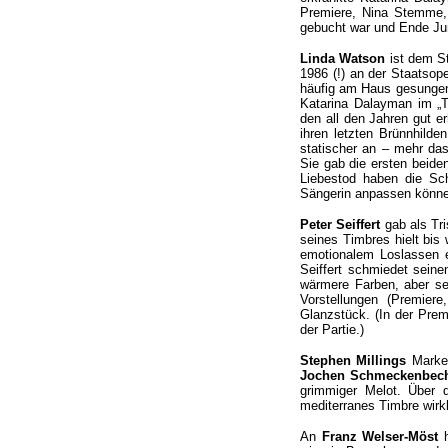
Premiere, Nina Stemme, 
gebucht war und Ende Jun
Linda Watson
ist dem St
1986 (!) an der Staatsope
häufig am Haus gesungen. 
Katarina Dalayman im „T
den all den Jahren gut er
ihren letzten Brünnhild
statischer an – mehr das
Sie gab die ersten beide
Liebestod haben die Sch
Sängerin anpassen können
Peter Seiffert
gab als Tri
seines Timbres hielt bis
emotionalem Loslassen e
Seiffert schmiedet seine
wärmere Farben, aber sei
Vorstellungen (Premier
Glanzstück. (In der Prem
der Partie.)
Stephen Millings
Marke 
Jochen Schmeckenbec
grimmiger Melot. Über 
mediterranes Timbre wirkl
An
Franz Welser-Möst
h