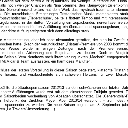
 Galerie vor dem dritten Aufzug lautstark um weniger Lautstärke bat. Lind
enfalls noch weniger Chancen als Nina Stemme, den Klangwogen zu entko
des Generalmusikdirektors hat dem Werk das mystisch-traumhafte Elemen
 Die rauschhaften Steigerungen Tristan’scher Musik marschierten stark
t-psychotischer „Fieberschübe“, bei teils flottem Tempo und mit interessant
rgebnissen: in der dritten Vorstellung ein zupackender, nervenfasernzersp
ier beschriebenen fünften Aufführung ein überraschend spannungsloser, lan
d der dritte Aufzug steigerten sich dann allerdings stark.
ne Meisterleistung, aber ich habe niemanden getroffen, der sich im Zweifel n
rochen hätte. (Nach der verunglückten „Tristan"-Premiere von 2003 kommt d
lender Weise wurde in einigen Zeitungen nach der Premiere versuc
ls mehrheitliche Ablehnung des Regieteams zu deuten: Doch im Vergle
um Beispiel Vera Nemirowa nach ihrem verunglückten „Macbeth“ entgegensch
d McVicar & Team ausfassten, ein harmloses Mailüfterl.
uss der letzten Vorstellung in dieser Saison begeistert, klatschte Tristan 
te heraus, und verabschiedete sich schweren Herzens für zwei Monate
hlte die Staatsopernsaison 2012/13 zu den schwächeren der letzten Jah
ssanter Aufführungen wurde erst mit dem einsetzenden Frühjahr generiert. T
r Saisonbeginn wochenlang von Absagen überschattet. Die „Cenerentola“-
en Tiefpunkt der Direktion Meyer. Aber 2013/14 verspricht – zumindest 
ft – spannender zu werden. Die neue Saison beginnt am 3. September (abe
ten „La Traviata“-Inszenierung... ).