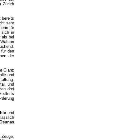
n Zürich
 bereits
cht sehr
erin für
 sich in
 als bei
s Watson
suchend.
 für den
rmen der
er Glanz
olle und
taltung.
tall und
den drei
ifferts
orderung
hle
und
lässlich
 Osunas
h Zeuge,