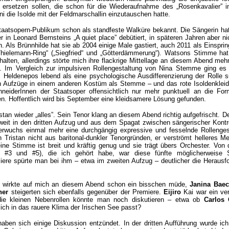
ersetzen sollen, die schon für die Wiederaufnahme des „Rosenkavalier” i
i die Isolde mit der Feldmarschallin einzutauschen hatte.
aatsopern-Publikum schon als standfeste Walküre bekannt. Die Sängerin hat
r in Leonard Bernsteins „A quiet place” debütiert, in späteren Jahren aber ni
Als Brünnhilde hat sie ab 2004 einige Male gastiert, auch 2011 als Einspring
hielemann-Ring“ („Siegfried“ und „Götterdämmerung“). Watsons Stimme hat
halten, allerdings störte mich ihre flackrige Mittellage an diesem Abend mehr
en. Im Vergleich zur impulsiven Rollengestaltung von Nina Stemme ging e
 Heldenepos lebend als eine psychologische Ausdifferenzierung der Rolle 
n Aufzüge in einem anderen Kostüm als Stemme – und das rote Isoldenkleid
neiderInnen der Staatsoper offensichtlich nur mehr punktuell an die Fo
. Hoffentlich wird bis September eine kleidsamere Lösung gefunden.
stan wieder „alles”. Sein Tenor klang an diesem Abend richtig aufgefrischt. D
 weit in den dritten Aufzug und aus dem Spagat zwischen sängerischer Kontr
rwuchs einmal mehr eine durchgängig expressive und fesselnde Rollenges
n Tristan nicht aus baritonal-dunkler Tenorgründen, er verströmt helleres Me
ne Stimme ist breit und kräftig genug und sie trägt übers Orchester. Von 
e, #3 und #5), die ich gehört habe, war diese fünfte möglicherweise Se
iere spürte man bei ihm – etwa im zweiten Aufzug – deutlicher die Herausf
wirkte auf mich an diesem Abend schon ein bisschen müde,
Janina Baec
her
steigerten sich ebenfalls gegenüber der Premiere.
Eijiro
Kai war ein ver
die kleinen Nebenrollen könnte man noch diskutieren – etwa ob
Carlos
ich in das rauere Klima der Irischen See passt?
aben sich einige Diskussion entzündet. In der dritten Aufführung wurde ic