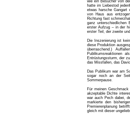
wie ein Besucher von der
hatte im Liebestod jed
etwas harsche Gangart 
von Haus aus entzogen.
Richtung fast schmerzhaf
ganz unterschiedlichen E
erster Aufzug – in der h
erster Teil, der zweite un
Die Inszenierung ist kei
diese Produktion ausgesp
überraschend.) Auffal
Publikumsreaktionen a
Entrüstungssturm, der z
das Missfallen, das Davi
Das Publikum war am Schl
sogar noch an der Sei
Sommerpause.
Für meinen Geschmack zä
akzeptable Dichte intere
war auch Pech dabei, de
markierte den bisherig
Premierenplanung betrif
gleich mit dieser ungelieb