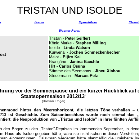
TRISTAN UND ISOLDE
e
Forum
Opernführer
Chroni
Wagner Portal
Tristan -
Peter Seiffer
t
König Marke -
Stephen Milling
Isolde -
Linda Watson
Kurwenal -
Jochen Schmeckenbecher
öst
Melot -
Eijiro Kai
Brangäne -
Janina Baechle
Hirt -
Carlos Osuna
Stimme des Seemanns -
Jinxu Xiahou
Steuermann -
Marcus Pelz
führung vor der Sommerpause und ein kurzer Rückblick auf 
Staatsopernsaison 2012/13
“
(Dominik Troger)
nenmond hinter den Meereshorizont, die letzten Töne verhallen – 
2/13 ist Geschichte. Zum Saisonbeschluss wurde noch einmal das „
tiert: die Neuproduktion von „Tristan und Isolde” in ihrer fünften Auff
ch den Bogen zu den „Tristan”-Reprisen im kommenden September, in dene
m Haus als Isolde gegeben hätte, wäre sie nicht schon in dieser Vorstellung
yman eingesprungen. Dalayman wiederum hätte planmäßig die umjubelte Is