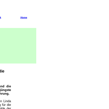
k
Home
die
und die
jüngste
ührung.
n Linda
 für die
olde der