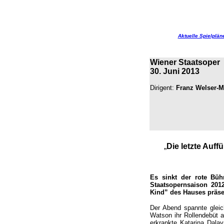
Aktuelle Spielplän
Wiener Staatsoper
30. Juni 2013
Dirigent:
Franz Welser-M
„
Die letzte Auf
Es sinkt der rote Büh
Staatsopernsaison 201
Kind” des Hauses präsen
Der Abend spannte glei
Watson ihr Rollendebüt a
erkrankte Katarina Dala