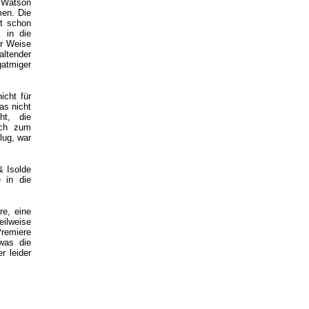
a Watson
mmen.
Die
t schon
 in die
er Weise
altender
gatmiger
icht für
as nicht
ht, die
ich zum
lug, war
& Isolde
 in die
re, eine
eilweise
Premiere
was die
r leider