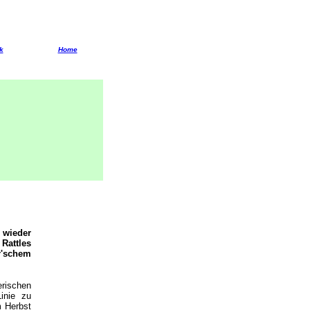
k
Home
 wieder
Rattles
r'schem
erischen
inie zu
m Herbst