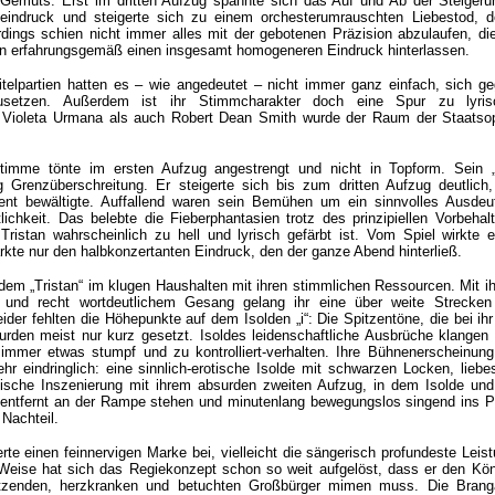
 Gemüts. Erst im dritten Aufzug spannte sich das Auf und Ab der Steiger
ndruck und steigerte sich zu einem orchesterumrauschten Liebestod, d
erdings schien nicht immer alles mit der gebotenen Präzision abzulaufen, di
en erfahrungsgemäß einen insgesamt homogeneren Eindruck hinterlassen.
telpartien hatten es – wie angedeutet – nicht immer ganz einfach, sich g
usetzen. Außerdem ist ihr Stimmcharakter doch eine Spur zu lyri
hl Violeta Urmana als auch Robert Dean Smith wurde der Raum der Staatso
imme tönte im ersten Aufzug angestrengt und nicht in Topform. Sein „T
g Grenzüberschreitung. Er steigerte sich bis zum dritten Aufzug deutlich
ent bewältigte. Auffallend waren sein Bemühen um ein sinnvolles Ausde
chkeit. Das belebte die Fieberphantasien trotz des prinzipiellen Vorbehal
ristan wahrscheinlich zu hell und lyrisch gefärbt ist. Vom Spiel wirkte 
rkte nur den halbkonzertanten Eindruck, den der ganze Abend hinterließ.
dem „Tristan“ im klugen Haushalten mit ihren stimmlichen Ressourcen. Mit ih
e und recht wortdeutlichem Gesang gelang ihr eine über weite Strecken
eider fehlten die Höhepunkte auf dem Isolden „i“: Die Spitzentöne, die bei ihr
urden meist nur kurz gesetzt. Isoldes leidenschaftliche Ausbrüche klangen
mmer etwas stumpf und zu kontrolliert-verhalten. Ihre Bühnenerscheinun
hr eindringlich: eine sinnlich-erotische Isolde mit schwarzen Locken, lieb
tische Inszenierung mit ihrem absurden zweiten Aufzug, in dem Isolde und
 entfernt an der Rampe stehen und minutenlang bewegungslos singend ins 
 Nachteil.
rte einen feinnervigen Marke bei, vielleicht die sängerisch profundeste Leis
eise hat sich das Regiekonzept schon so weit aufgelöst, dass er den Kön
itzenden, herzkranken und betuchten Großbürger mimen muss. Die Brang