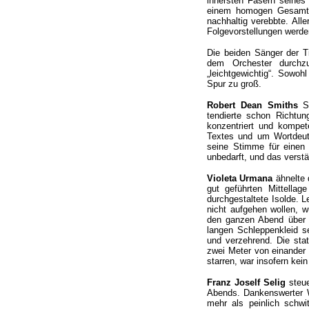
innersten Fasern seines
einem homogen Gesamtei
nachhaltig verebbte. All
Folgevorstellungen werd
Die beiden Sänger der Ti
dem Orchester durchz
„leichtgewichtig“. Sowo
Spur zu groß.
Robert Dean Smiths
St
tendierte schon Richtun
konzentriert und kompet
Textes und um Wortdeutli
seine Stimme für einen T
unbedarft, und das verstä
Violeta Urmana
ähnelte 
gut geführten Mittellag
durchgestaltete Isolde. L
nicht aufgehen wollen, w
den ganzen Abend über i
langen Schleppenkleid se
und verzehrend. Die sta
zwei Meter von einander
starren, war insofern kein
Franz Joself Selig
steue
Abends. Dankenswerter W
mehr als peinlich schw