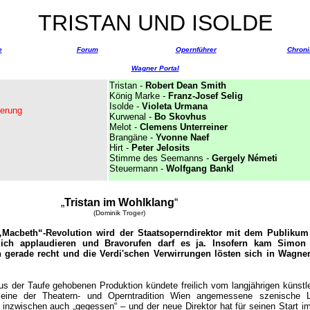
TRISTAN UND ISOLDE
e
Forum
Opernführer
Chroni
Wagner Portal
Tristan -
Robert Dean Smith
König Marke -
Franz-Josef Selig
Isolde -
Violeta Urmana
ierung
Kurwenal -
Bo Skovhus
Melot -
Clemens Unterreiner
Brangäne -
Yvonne Naef
Hirt -
Peter Jelosits
Stimme des Seemanns -
Gergely Németi
Steuermann -
Wolfgang Bankl
„
Tristan im Wohlklang
“
(Dominik Troger)
Macbeth“-Revolution wird der Staatsoperndirektor mit dem Publikum
dlich applaudieren und Bravorufen darf es ja. Insofern kam Simon 
n gerade recht und die Verdi'schen Verwirrungen lösten sich in Wagne
s der Taufe gehobenen Produktion kündete freilich vom langjährigen künstl
, eine der Theatern- und Operntradition Wien angemessene szenische L
t inzwischen auch „gegessen“ – und der neue Direktor hat für seinen Start i