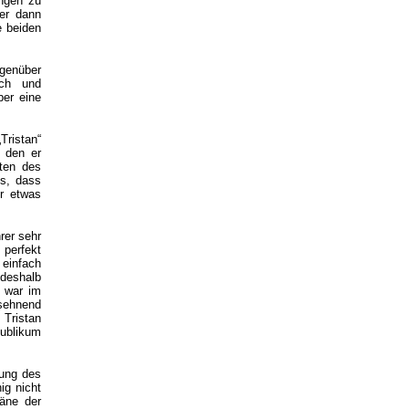
ungen zu
er dann
e beiden
egenüber
sch und
per eine
ristan“
, den er
uten des
ts, dass
er etwas
rer sehr
 perfekt
 einfach
 deshalb
g war im
esehnend
 Tristan
Publikum
tung des
ig nicht
äne der