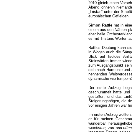
2010 gleich einen Vorsch
Abend ohnehin niemanden
„Tristan“ unter der Stab
europäischen Gefielden.
Simon Rattle
hat in eine
einem aus den Nähten pla
eher helle Orchesterklan
es mit Tristans Worten a
Rattles Deutung kann sic
in Wogen auch die Sänger
Blick auf Isoldes Anli
Steinwürfen immer wied
zum Ausgangspunkt seiner
sich nach Harmonie und Si
nennenden Weltvergessen
dynamische wie tempomäßi
Der erste Aufzug began
geschummelt hatte und p
gestoßen, und das Einfü
Steigerungsbögen, die den
vor einigen Jahren war h
Im ersten Aufzug wollte 
er für meinen Geschmac
wunderbar herausgehob
weichsten, zart und offen, 