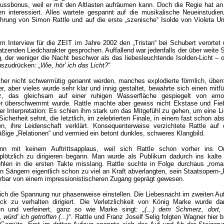
ussbonus, weil er mit den Altlasten aufräumen kann. Doch die Regie hat a
 interessiert. Alles wartete gespannt auf die musikalische Neueinstudie
führung von Simon Rattle und auf die erste „szenische“ Isolde von Violeta U
m Interview für die ZEIT im Jahre 2002 den „Tristan“ bei Schubert verortet
tzenden Liedcharakter gesprochen. Auffallend war jedenfalls der über weite 
g, der weniger die Nacht beschwor als das liebesleuchtende Isolden-Licht – 
uszudrücken:
„Wie, hör' ich das Licht?“
her nicht schwermütig genannt werden, manches explodierte förmlich, über
, aber vieles wurde sehr klar und innig gestaltet, bewahrte sich einen mitf
tz, das gleichsam auf einer ruhigen Wasserfläche gespiegelt von emot
er überschwemmt wurde. Rattle machte aber gewiss nicht Ekstase und Fie
 Interpretation: Es schien ihm stark um das Mitgefühl zu gehen, um eine Li
cherheit sehnt, die letztlich, im zelebrierten Finale, in einem fast schon abs
, ihre Leidenschaft verklärt. Konsequenterweise verzichtete Rattle auf
ge „Relationen“ und vermied ein betont dunkles, schweres Klangbild.
n mit keinem Auftrittsapplaus, weil sich Rattle schon vorher ins Or
lötzlich zu dirigieren begann. Man wurde als Publikum dadurch ins kalt
hlen in die ersten Takte misslang. Rattle suchte in Folge durchaus „roma
 Sängern eigentlich schon zu viel an Kraft abverlangten, sein Staatsopern-„P
örbar von einem impressionistischeren Zugang geprägt gewesen.
sich die Spannung nur phasenweise einstellen. Die Liebesnacht im zweiten Au
k zu verhalten dirigiert. Die Verletzlichkeit von König Marke wurde da
en und verfeinert, ganz so wie Marke singt:
„(...) dem Schmerz, dort
würd' ich getroffen (...)“
. Rattle und Franz Joself Selig folgten Wagner hier bi