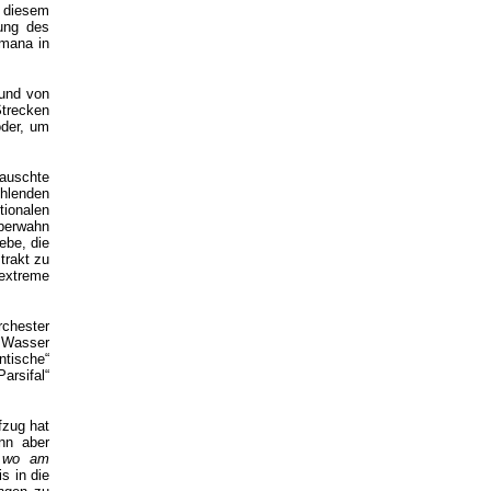
n diesem
rung des
rmana in
 und von
Strecken
oder, um
rauschte
ühlenden
ionalen
berwahn
ebe, die
trakt zu
 extreme
chester
e Wasser
ntische“
arsifal“
fzug hat
nn aber
, wo am
s in die