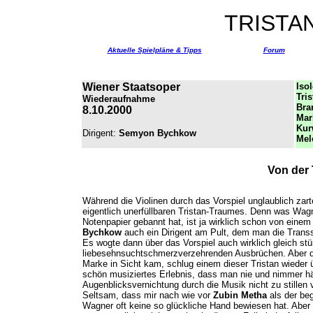
TRISTA
Aktuelle Spielpläne & Tipps
Forum
Wiener Staatsoper
Iso
Tri
Wiederaufnahme
Bra
8.10.2000
Mar
Kur
Dirigent:
Semyon Bychkow
Mel
Von der 
Während die Violinen durch das Vorspiel unglaublich zar
eigentlich unerfüllbaren Tristan-Traumes. Denn was Wa
Notenpapier gebannt hat, ist ja wirklich schon von ei
Bychkow
auch ein Dirigent am Pult, dem man die Transs
Es wogte dann über das Vorspiel auch wirklich gleich stü
liebesehnsuchtschmerzverzehrenden Ausbrüchen. Aber dan
Marke in Sicht kam, schlug einem dieser Tristan wieder 
schön musiziertes Erlebnis, dass man nie und nimmer hä
Augenblicksvernichtung durch die Musik nicht zu stillen
Seltsam, dass mir nach wie vor
Zubin Metha
als der beg
Wagner oft keine so glückliche Hand bewiesen hat. Aber