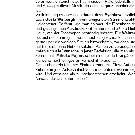
verantwortlich zeichnete, hat in diesem Falle jedenfalls 
und Abwogen dieser Musik, das einmal ganz unabhängig 
ist.
Vielleicht lag es aber auch daran, dass
Bychkow
letztli
auch
Gösta Winbergh
, ihrem ureigensten Stimmcharakte
Heldentenor. Da fährt, wie man so sagt, die Eisenbahn d
und gesanglichen Ausdruckskraft hinter sich ließ, so bl
Haus, wie der Staatsoper, beständig präsent. Für
Waltra
bezeichnen kann, gilt, - wenn auch eingeschränkt - ähnli
gerne über die wenigen Stellen hinweghören, wo eben urgie
gut tut, sich ohne Netz in solchen Partien zu verausgab
trafen sich alle Wünsche in jener Perfektion, die man al
zehren hat.
Mihoko Fujimura
bot eine solide Brangäne.
Kurwenal noch einiges an Feinschliff braucht..
Damit aber kein falscher Eindruck entsteht: Diese Aufführ
Zuhörer in jene Außerzeitlichkeit zu befördern, wo ihre
wird. Und wem das als zu hochgestochen erscheint: Was 
Nirwana der absoluten Liebe?