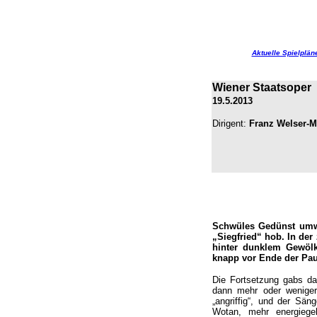
Aktuelle Spielplän
Wiener Staatsoper
19.5.2013
Dirigent:
Franz Welser-M
Schwüles Gedünst umwa
„Siegfried“ hob. In der
hinter dunklem Gewölk
knapp vor Ende der Pau
Die Fortsetzung gabs da
dann mehr oder weniger 
„angriffig“, und der S
Wotan, mehr energiege