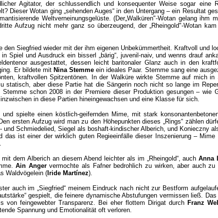
licher Agitator, der schlussendlich und konsequenter Weise sogar eine R
elt? Dieser Wotan ging „sehenden Auges“ in den Untergang – ein Resultat ges
omantisierende Weltverneinungsgelüste. (Der„Walküren"-Wotan gelang ihm mi
ritte Aufzug nicht mehr ganz so überzeugend, der „Rheingold"-Wotan kam
 den Siegfried wieder mit der ihm eigenen Unbekümmertheit. Kraftvoll und l
in Spiel und Ausdruck ein bisserl „bärig“, juvenil-naiv, und wenns drauf ank
dentenor ausgestattet, dessen leicht baritonaler Glanz auch in den kraftf
ing. Er bildete mit
Nina Stemme
ein ideales Paar.
Stemme
sang eine ausge
nten, kraftvollen Spitzentönen. In der Walküre wirkte Stemme auf mich in 
u statisch, aber diese Partie hat die Sängerin noch nicht so lange im Reper
hat Stemme schon 2008 in der Premiere dieser Produktion gesungen – wie 
 inzwischen in diese Partien hineingewachsen und eine Klasse für sich.
und spielte einen köstlich-geifernden Mime, mit stark konsonantenbeton
Den ersten Aufzug wird man zu den Höhepunkten dieses „Rings“ zählen dürf
 und Schmiedelied, Siegel als boshaft-kindischer Alberich, und Konieczny al
 das ist einer der wirklich guten Regieeinfälle dieser Inszenierung – Mime 
.
h mit dem Alberich an diesem Abend leichter als im „Rheingold“, auch
Anna 
imme.
Ain Anger
vermochte als Fafner bedrohlich zu wirken, aber auch zu 
as Waldvögelein (
Iride Martínez
).
er auch im „Siegfried“ meinem Eindruck nach nicht zur Bestform aufgelaufe
autstärke“ gespielt, die feinere dynamische Abstufungen vermissen ließ. Das
ls von feingewebter Transparenz. Bei eher flottem Dirigat durch
Franz Wel
tende Spannung und Emotionalität oft verloren.