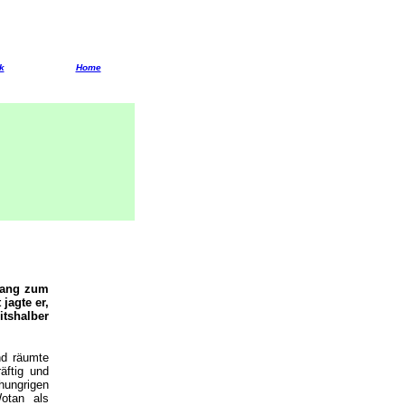
k
Home
hang zum
jagte er,
tshalber
nd räumte
äftig und
hungrigen
otan als