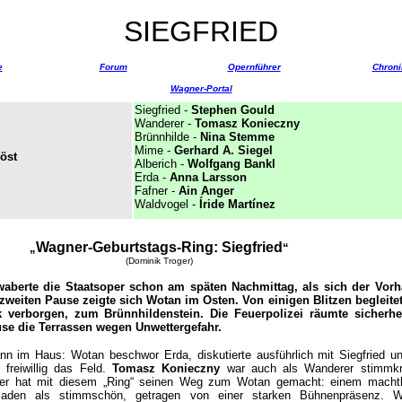
SIEGFRIED
e
Forum
Opernführer
Chroni
Wagner-Portal
Siegfried -
Stephen Gould
Wanderer -
Tomasz Konieczny
Brünnhilde -
Nina Stemme
Mime
-
Gerhard A. Siegel
öst
Alberich
-
Wolfgang Bankl
Erda
-
Anna Larsson
Fafner -
Ain Anger
Waldvogel
-
Íride Martínez
Wagner-Geburtstags-Ring: Siegfried
„
“
(Dominik Troger)
berte die Staatsoper schon am späten Nachmittag, als sich der Vor
 zweiten Pause zeigte sich Wotan im Osten. Von einigen Blitzen begleitet 
 verborgen, zum Brünnhildenstein. Die Feuerpolizei räumte sicherhei
se die Terrassen wegen Unwettergefahr.
nn im Haus: Wotan beschwor Erda, diskutierte ausführlich mit Siegfried u
freiwillig das Feld.
Tomasz Konieczny
war auch als Wanderer stimmkr
änger hat mit diesem „Ring“ seinen Weg zum Wotan gemacht: einem macht
laden als stimmschön, getragen von einer starken Bühnenpräsenz. W