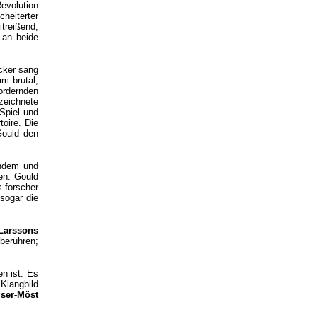
evolution
cheiterter
treißend,
 an beide
ocker sang
am brutal,
ordernden
zeichnete
Spiel und
toire. Die
Gould den
endem und
en: Gould
s forscher
sogar die
Larssons
berühren;
n ist. Es
 Klangbild
ser-Möst