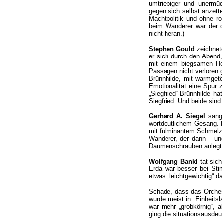
umtriebiger und unermüd
gegen sich selbst anzett
Machtpolitik und ohne r
beim Wanderer war der d
nicht heran.)
Stephen Gould
zeichnete
er sich durch den Abend, 
mit einem biegsamen Hel
Passagen nicht verloren g
Brünnhilde, mit warmgetö
Emotionalität eine Spur z
„Siegfried“-Brünnhilde 
Siegfried. Und beide sind
Gerhard A. Siegel
sang 
wortdeutlichem Gesang. 
mit fulminantem Schmelz-
Wanderer, der dann – und
Daumenschrauben anlegt
Wolfgang Bankl
tat sic
Erda war besser bei St
etwas „leichtgewichtig“ d
Schade, dass das Orchest
wurde meist in „Einheitsl
war mehr „grobkörnig“, a
ging die situationsausdeu