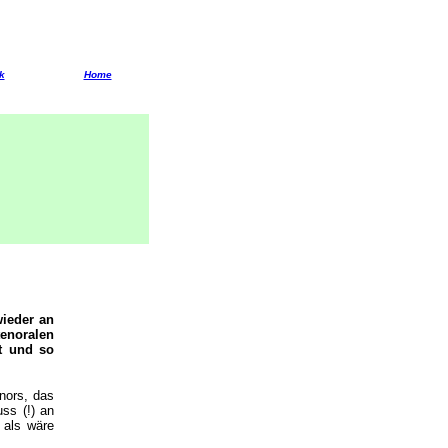
k
Home
wieder an
enoralen
t und so
nors, das
ss (!) an
 als wäre