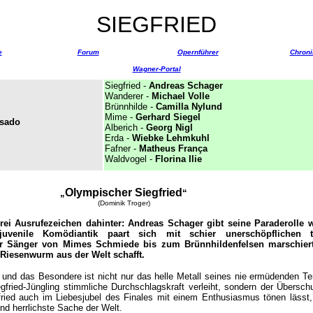
SIEGFRIED
e
Forum
Opernführer
Chroni
Wagner-Portal
Siegfried -
Andreas Schager
Wanderer -
Michael Volle
Brünnhilde -
Camilla Nylund
Mime
-
Gerhard Siegel
asado
Alberich
-
Georg Nigl
Erda
-
Wiebke Lehmkuhl
Fafner -
Matheus França
Waldvogel
-
Florina Ilie
Olympischer Siegfried
„
“
(Dominik Troger)
rei Ausrufezeichen dahinter: Andreas Schager gibt seine Paraderolle 
-juvenile Komödiantik paart sich mit schier unerschöpflichen t
er Sänger von Mimes Schmiede bis zum Brünnhildenfelsen marschier
Riesenwurm aus der Welt schafft.
l und das Besondere ist nicht nur das helle Metall seines nie ermüdenden Te
gfried-Jüngling stimmliche Durchschlagskraft verleiht, sondern der Überschu
fried auch im Liebesjubel des Finales mit einem Enthusiasmus tönen lässt,
und herrlichste Sache der Welt.