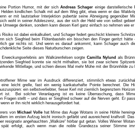
eine Portion Humor, mit der sich
Andreas Schager
einige darstellerische 
Helden kindlichen Schalk mit auf dem Weg gibt, etwa wenn er das Waldvög
enn er mit lautstarker Interjektion pubertär seine Abneigung gegenüber Mi
sich wohl in seiner Adoleszenz, aus der sich der Held wie von selbst gebier
 Umwege denken, sondern kann diesen Kerl ganz einfach so nehmen wie er 
Risiko ist dabei einkalkuliert, und Schager federt geschickt kleinere Schnitz
enn sich Siegfried beim Flötenbasteln ein bisschen den Finger geritzt hätte
ürlich gar nichts ist. Und wenn es darauf ankommt, kann Schager auch d
chdenkliche Seite dieses Naturburschen zeigen.
es Erweckungserlebnis am Walkürenfelsen sorgte
Camilla Nylund
als Brünnh
tzenden Siegfried konnte sie nicht mithalten, sie bot zwar sichere Spitzent
wirkende Mittellage, und schien dieses Mal mehr Mühe mit der Brünnhilde zu 
troffener Mime war im Ausdruck differenziert, stimmlich etwas zurückha
 eine leicht grelle, fast ein wenig karikaturhafte Pointe berechnet. Die Hil
szuspüren: ein selbstverliebter, fieser Kerl mit ziemlich begrenztem Horizo
ert ist. Bei solcher Veranlagung ist es keine Überraschung, dass Mim
n Fragen stellt – und dass er Siegfried schwer auf die Nerven geht. Er pass
wenn er ihn nicht wirklich herausgefordert hat.
erers von
Michael Volle
hat Mime das Auge Wotans in seine Höhle hereinge
allem im ersten Aufzug leicht ironisch gefärbt und ausreichend kraftvoll: D
er resignativ angehauchten „Walküre“ hörbar gut getan. Volles Wiener Wotan-
s spät erfolgt, auch wenn man die noble Grandezza seiner Stimme im