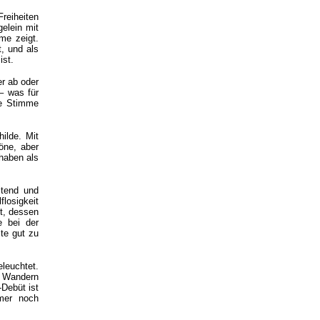
Freiheiten
elein mit
me zeigt.
t, und als
ist.
er ab oder
 – was für
ie Stimme
ilde. Mit
öne, aber
haben als
ltend und
flosigkeit
nt, dessen
e bei der
te gut zu
leuchtet.
as Wandern
Debüt ist
mer noch