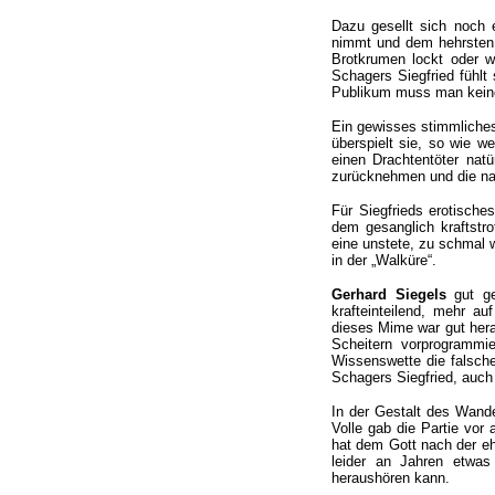
Dazu gesellt sich noch 
nimmt und dem hehrsten 
Brotkrumen lockt oder w
Schagers Siegfried fühlt 
Publikum muss man keine
Ein gewisses stimmliches 
überspielt sie, so wie w
einen Drachtentöter nat
zurücknehmen und die na
Für Siegfrieds erotisch
dem gesanglich kraftstro
eine unstete, zu schmal 
in der „Walküre“.
Gerhard Siegels
gut ge
krafteinteilend, mehr auf
dieses Mime war gut herau
Scheitern vorprogrammi
Wissenswette die falsche
Schagers Siegfried, auch 
In der Gestalt des Wand
Volle gab die Partie vor 
hat dem Gott nach der eh
leider an Jahren etwa
heraushören kann.