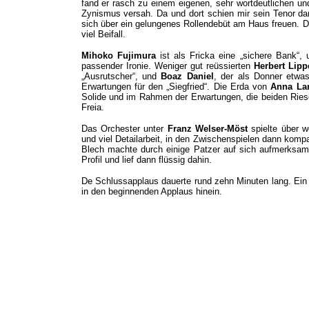
fand er rasch zu einem eigenen, sehr wortdeutlichen un
Zynismus versah. Da und dort schien mir sein Tenor dan
sich über ein gelungenes Rollendebüt am Haus freuen. 
viel Beifall.
Mihoko Fujimura
ist als Fricka eine „sichere Bank“,
passender Ironie. Weniger gut reüssierten
Herbert Lipp
„Ausrutscher“, und
Boaz Daniel
, der als Donner etwa
Erwartungen für den „Siegfried“. Die Erda von
Anna La
Solide und im Rahmen der Erwartungen, die beiden Ries
Freia.
Das Orchester unter
Franz Welser-Möst
spielte über w
und viel Detailarbeit, in den Zwischenspielen dann komp
Blech machte durch einige Patzer auf sich aufmerksam
Profil und lief dann flüssig dahin.
De Schlussapplaus dauerte rund zehn Minuten lang. Ein
in den beginnenden Applaus hinein.