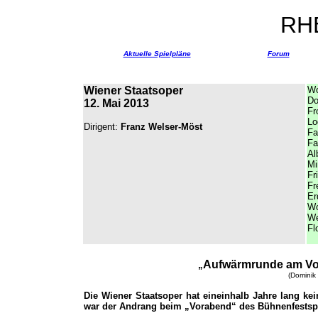
RH
Aktuelle Spielpläne
Forum
Wiener Staatsoper
W
Do
12. Mai 2013
Fr
Lo
Dirigent:
Franz Welser-Möst
Fa
Fa
Al
M
Fr
Fr
Er
Wo
We
Fl
Aufwärmrunde
am Vo
„
(Dominik 
Die Wiener Staatsoper hat eineinhalb Jahre lang k
war der Andrang beim „Vorabend“ des Bühnenfestsp