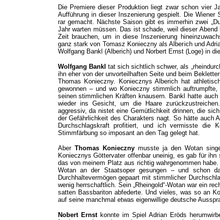
Die Premiere dieser Produktion liegt zwar schon vier 
Aufführung in dieser Inszenierung gespielt. Die Wiener S
rar gemacht. Nächste Saison gibt es immerhin zwei „Du
Jahr warten müssen. Das ist schade, weil dieser Abend
Zeit brauchen, um in diese Inszenierung hineinzuwach
ganz stark von Tomasz Konieczny als Alberich und Adri
Wolfgang Bankl (Alberich) und Norbert Ernst (Loge) in di
Wolfgang Bankl
tat sich sichtlich schwer, als „rheindu
ihn eher von der unvorteilhaften Seite und beim Beklette
Thomas Konieczny. Koniecznys Alberich hat athletisc
gewonnen – und wo Konieczny stimmlich auftrumpfte, 
seinen stimmlichen Kräften knausern. Bankl hatte auch
wieder ins Gesicht, um die Haare zurückzustreichen
aggressiv, da nistet eine Gemütlichkeit drinnen, die sic
der Gefährlichkeit des Charakters nagt. So hätte auch 
Durchschlagskraft profitiert, und ich vermisste die K
Stimmfärbung so imposant an den Tag gelegt hat.
Aber
Thomas Konieczny
musste ja den Wotan singe
Koniecznys Göttervater offenbar uneinig, es gab für ih
das von meinem Platz aus richtig wahrgenommen habe. K
Wotan an der Staatsoper gesungen – und schon dam
Durchhaltevermögen gepaart mit stimmlicher Durchschla
wenig herrschaftlich. Sein „Rheingold“-Wotan war ein rech
satten Bassbariton abfederte. Und vieles, was so an Ko
auf seine manchmal etwas eigenwillige deutsche Ausspra
Nobert Ernst
konnte im Spiel Adrian Eröds herumwirb