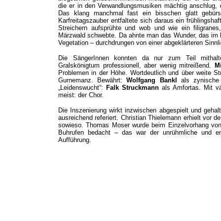
die er in den Verwandlungsmusiken mächtig anschlug, d
Das klang manchmal fast ein bisschen glatt gebür
Karfreitagszauber entfaltete sich daraus ein frühlingsha
Streichern aufsprühte und wob und wie ein filigran
Märzwald schwebte. Da ahnte man das Wunder, das im k
Vegetation – durchdrungen von einer abgeklärteren Sinnlich
Die SängerInnen konnten da nur zum Teil mithal
Gralskönigtum professionell, aber wenig mitreißend.
M
Problemen in der Höhe. Wortdeutlich und über weite S
Gurnemanz. Bewährt:
Wolfgang Bankl
als zynische 
„Leidenswucht“:
Falk Struckmann
als Amfortas. Mit vät
meist: der Chor.
Die Inszenierung wirkt inzwischen abgespielt und gehal
ausreichend referiert. Christian Thielemann erhielt vor
sowieso. Thomas Moser wurde beim Einzelvorhang von 
Buhrufen bedacht – das war der unrühmliche und en
Aufführung.