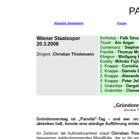
P
Aktuelle Spielpläne
Forum
Wiener Staatsoper
Amfortas -
Falk Str
Titurel -
Ain Anger
20.3.2008
Gurnemanz -
Stephen
Parsifal -
Thomas Mo
Dirigent:
Christian Thielemann
Klingsor -
Wolfgang 
Kundry-
Mihoko Fuj
1. Knappe -
Cornelia
2. Knappe -
Daniela 
3. Knappe -
Alexand
4. Knappe -
Peter Jel
1. Gralsritter -
Gergel
2. Gralsritter -
Clemen
„Gründonn
(Dominik T
Gründonnerstag ist „Parsifal“-Tag – und wer si
ablenken ließ, konnte eine würdige Aufführung erleb
Im Zentrum der Aufmerksamkeit stand
Christian Thi
biegsamen goldschimmernden Metallfolie, der er da un