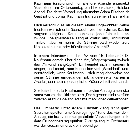
Kaufmann (ursprünglich für alle drei Abende angesetz
Vorstellung am Ostersonntag ein Hexenschuss, Solokor
Abend. Die dritte Vorstellung übernahm Adam Fischer, der
Gast ist und Jonas Kaufmann trat zu seinem Parsifal-Ha
Mich verschlug es an diesem Abend ungewohnter Weise 
Insofern war ich sehr überrascht wie leise
Jonas Kauf
sorgsam dirigierte. Kaufmann sang jedenfalls mit s
Wunde!“
beispielsweise sang er kräftig aus, wohlkling
Timbre, aber er nahm die Stimme bald wieder zurü
Rekonvaleszenz oder künstlerische Absicht?
In einem Interview mit der FAZ vom 15. Februar 2013
Kaufmann gerade über diese Art, Wagnergesang zwisch
das „Yin-und Yang-Spiel“. Er freundet sich in diesem I
singen, und meint, man könne hier viel „Weichheit“ und 
verständlich, wenn Kaufmann – sich möglicherweise no
seiner Stimme umgegangen ist, andererseits kämen mi
Zweifel, denn seine gesangliche Präsenz hielt sich an d
Spielerisch setzte Kaufmann im ersten Aufzug einen sta
sonst war es das übliche sich „Doch-gerade-nicht-verfü
zweiten Aufzugs gelang erst mit merklicher Zeitverzöger
Das Orchester unter
Adam Fischer
klang nicht ganz
Streicher spielten eine Spur „griffiger“ (und das war de
Aufzug, die kraftvoller ausgestaltete Verwandlungsmusi
dem Gründonnerstag spürbar. Zwar gelang im Orchester ni
war der Gesamteindruck ein lebendiger.