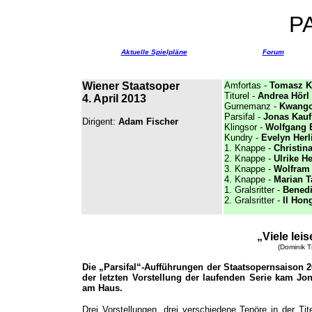
P
Aktuelle Spielpläne
Forum
Wiener Staatsoper
Amfortas -
Tomasz K
Titurel -
Andrea Hörl
4. April 2013
Gurnemanz -
Kwangc
Parsifal -
Jonas Kau
Dirigent:
Adam Fischer
Klingsor -
Wolfgang 
Kundry -
Evelyn Herl
1. Knappe -
Christin
2. Knappe -
Ulrike He
3. Knappe -
Wolfram 
4. Knappe -
Marian T
1. Gralsritter -
Benedi
2. Gralsritter -
Il Hon
„Viele lei
(Dominik T
Die „Parsifal“-Aufführungen der Staatsopernsaison 2
der letzten Vorstellung der laufenden Serie kam 
am Haus.
Drei Vorstellungen, drei verschiedene Tenöre in der Tite