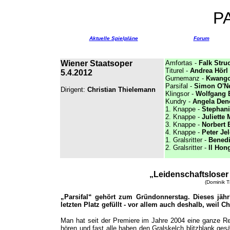
P
Aktuelle Spielpläne
Forum
Wiener Staatsoper
Amfortas -
Falk Str
Titurel -
Andrea Hörl
5.4.2012
Gurnemanz -
Kwangc
Parsifal -
Simon O'Ne
Dirigent:
Christian Thielemann
Klingsor -
Wolfgang 
Kundry -
Angela Den
1. Knappe -
Stephani
2. Knappe -
Juliette 
3. Knappe -
Norbert 
4. Knappe -
Peter Jel
1. Gralsritter -
Benedi
2. Gralsritter -
Il Hon
„Leidenschaftslose
(Dominik T
„Parsifal“ gehört zum Gründonnerstag. Dieses jähr
letzten Platz gefüllt - vor allem auch deshalb, weil 
Man hat seit der Premiere im Jahre 2004 eine ganze Reih
hören und fast alle haben den Gralskelch blitzblank gesä