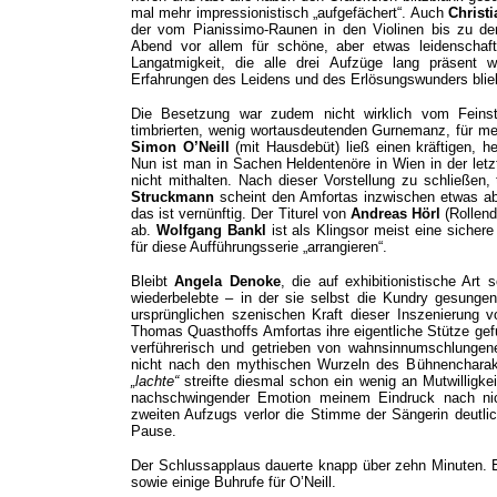
mal mehr impressionistisch „aufgefächert“. Auch
Christ
der vom Pianissimo-Raunen in den Violinen bis zu d
Abend vor allem für schöne, aber etwas leidenschaft
Langatmigkeit, die alle drei Aufzüge lang präsent 
Erfahrungen des Leidens und des Erlösungswunders blie
Die Besetzung war zudem nicht wirklich vom Fein
timbrierten, wenig wortausdeutenden Gurnemanz, für m
Simon O’Neill
(mit Hausdebüt) ließ einen kräftigen, h
Nun ist man in Sachen Heldentenöre in Wien in der letz
nicht mithalten. Nach dieser Vorstellung zu schließen,
Struckmann
scheint den Amfortas inzwischen etwas ab
das ist vernünftig. Der Titurel von
Andreas Hörl
(Rollend
ab.
Wolfgang Bankl
ist als Klingsor meist eine siche
für diese Aufführungsserie „arrangieren“.
Bleibt
Angela Denoke
, die auf exhibitionistische Art
wiederbelebte – in der sie selbst die Kundry gesung
ursprünglichen szenischen Kraft dieser Inszenierung v
Thomas Quasthoffs Amfortas ihre eigentliche Stütze ge
verführerisch und getrieben von wahnsinnumschlungene
nicht nach den mythischen Wurzeln des Bühnenchara
„lachte“
streifte diesmal schon ein wenig an Mutwilligk
nachschwingender Emotion meinem Eindruck nach nic
zweiten Aufzugs verlor die Stimme der Sängerin deutli
Pause.
Der Schlussapplaus dauerte knapp über zehn Minuten. Es
sowie einige Buhrufe für O’Neill.