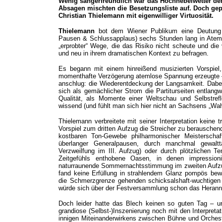
Wenig sängerfreundlich war das Hochnebelwetter der 
Absagen mischten die Besetzungsliste auf. Doch gep
Christian Thielemann mit eigenwilliger Virtuosität.
Thielemann
bot dem Wiener Publikum eine Deutung de
Pausen & Schlussapplaus) sechs Stunden lang in Atem 
„erprobter“ Wege, die das Risiko nicht scheute und die
und neu in ihrem dramatischen Kontext zu befragen.
Es begann mit einem hinreißend musizierten Vorspiel
momenthafte Verzögerung atemlose Spannung erzeugte –
anschlug: die Wiederentdeckung der Langsamkeit. Dabei 
sich als gemächlicher Strom die Partiturseiten entlangw
Qualität, als Momente einer Weltschau und Selbstrefl
wissend (und fühlt man sich hier nicht an Sachsens „Wa
Thielemann verbreitete mit seiner Interpretation keine
Vorspiel zum dritten Aufzug die Streicher zu berauschen
kostbaren Ton-Gewebe philharmonischer Meisterschaf
überlanger Generalpausen, durch manchmal gewaltt
Verzweilfung im III. Aufzug) oder durch plötzlichen 
Zeitgefühls enthobene Oasen, in denen impression
naturraunende Sommernachtsstimmung im zweiten Aufzu
fand keine Erfüllung in strahlendem Glanz pompös bew
die Schmerzgrenze gehenden schicksalshaft-wuchtigen
würde sich über der Festversammlung schon das Heranna
Doch leider hatte das Blech keinen so guten Tag – u
grandiose (Selbst-)Inszenierung noch mit den Interpr
innigen Miteinanderwirkens zwischen Bühne und Orchester