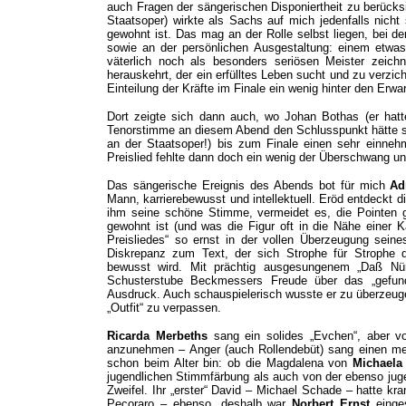
auch Fragen der sängerischen Disponiertheit zu berücks
Staatsoper) wirkte als Sachs auf mich jedenfalls nich
gewohnt ist. Das mag an der Rolle selbst liegen, bei de
sowie an der persönlichen Ausgestaltung: einem etwa
väterlich noch als besonders seriösen Meister zeichn
herauskehrt, der ein erfülltes Leben sucht und zu verzi
Einteilung der Kräfte im Finale ein wenig hinter den Erw
Dort zeigte sich dann auch, wo Johan Bothas (er hatt
Tenorstimme an diesem Abend den Schlusspunkt hätte 
an der Staatsoper!) bis zum Finale einen sehr einne
Preislied fehlte dann doch ein wenig der Überschwang und
Das sängerische Ereignis des Abends bot für mich
Ad
Mann, karrierebewusst und intellektuell. Eröd entdeckt 
ihm seine schöne Stimme, vermeidet es, die Pointen 
gewohnt ist (und was die Figur oft in die Nähe einer Ka
Preisliedes“ so ernst in der vollen Überzeugung seine
Diskrepanz zum Text, der sich Strophe für Strophe de
bewusst wird. Mit prächtig ausgesungenem „Daß Nür
Schusterstube Beckmessers Freude über das „gefun
Ausdruck. Auch schauspielerisch wusste er zu überzeu
„Outfit“ zu verpassen.
Ricarda Merbeths
sang ein solides „Evchen“, aber 
anzunehmen – Anger (auch Rollendebüt) sang einen mehr
schon beim Alter bin: ob die Magdalena von
Michaela
jugendlichen Stimmfärbung als auch von der ebenso ju
Zweifel. Ihr „erster“ David – Michael Schade – hatte kr
Pecoraro – ebenso, deshalb war
Norbert Ernst
einge