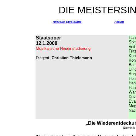
DIE MEISTERS
Aktuelle Spielpläne
Forum
Staatsoper
Han
Six
12.1.2008
Vei
Musikalische Neueinstudierung
Fri
Kun
Dirigent:
Christian Thielemann
Konr
Bal
Ulri
Aug
Her
Han
Han
Walt
Dav
Eva
Mag
Nac
„Die Wiederentdecku
(Dominik 