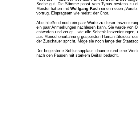
Sache gut. Die Stimme passt vom Typus bestens zu dies
Meister hatten mit
Wolfgang Koch
einen neuen „Vorsit
vortrug. Einprägsam wie meist: der Chor.
Abschließend noch ein paar Worte zu dieser Inszenieru
ein paar Anmerkungen nachlesen kann. Sie wurde von
O
entworfen und zeugt – wie alle Schenk-Inszenierungen,
aus Menschenerfahrung gespeisten Humanitätsideal de
der Zuschauer spricht. Möge sie noch lange der Staatsop
Der begeisterte Schlussapplaus dauerte rund eine Vie
nach den Pausen mit starkem Beifall bedacht.