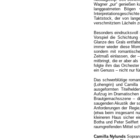
Wagner „pur“ genießen ka
langgeatmeten Bögen 
Interpretationsgeschich
Taktstock, der von lang
verschmitztem Lächeln zu
Besonders eindrucksvoll 
Vorspiel die Schichtung
Glanze des Grals entfalt
immer wieder diese Momen
sondern mit romantisch
Zeitmaß einlassen, der –
mitbringt, die er aber al
folgte ihm das Orchester
ein Genuss – nicht nur für
Das schwerblütige roman
(Lohengrin) und Camill
ausgeformten Titelheld
Aufzug im Dramatischen e
Brautgemachsszene – die
saugenden Akustik der so
Anforderungen der Regie
(etwa beim insgesamt nu
kleineren Haus sicher e
Botha und Peter Seiffert
raumgreifenden Mittel sc
Camilla Nylunds
Sopran