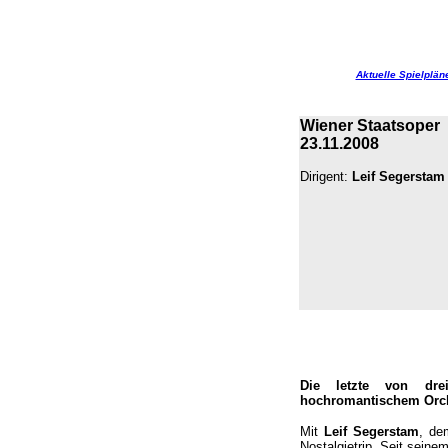
Aktuelle Spielplän
Wiener Staatsoper
23.11.2008
Dirigent:
Leif Segerstam
Die letzte von drei
hochromantischem Orch
Mit
Leif Segerstam
, de
Nostalgietrip. Seit sein