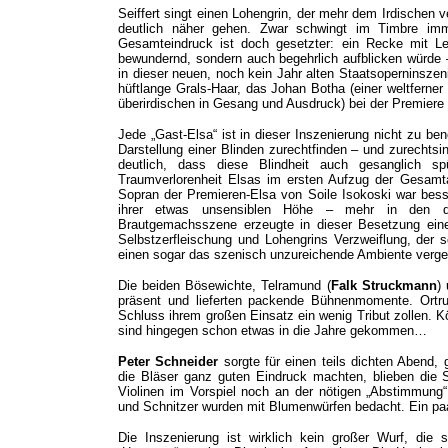
Seiffert singt einen Lohengrin, der mehr dem Irdischen 
deutlich näher gehen. Zwar schwingt im Timbre imm
Gesamteindruck ist doch gesetzter: ein Recke mit L
bewundernd, sondern auch begehrlich aufblicken würde –
in dieser neuen, noch kein Jahr alten Staatsoperninszenie
hüftlange Grals-Haar, das Johan Botha (einer weltferner
überirdischen in Gesang und Ausdruck) bei der Premiere
Jede „Gast-Elsa“ ist in dieser Inszenierung nicht zu be
Darstellung einer Blinden zurechtfinden – und zurechts
deutlich, dass diese Blindheit auch gesanglich 
Traumverlorenheit Elsas im ersten Aufzug der Gesamtanl
Sopran der Premieren-Elsa von Soile Isokoski war bess
ihrer etwas unsensiblen Höhe – mehr in den d
Brautgemachsszene erzeugte in dieser Besetzung eine
Selbstzerfleischung und Lohengrins Verzweiflung, der 
einen sogar das szenisch unzureichende Ambiente verg
Die beiden Bösewichte, Telramund (
Falk Struckmann
)
präsent und lieferten packende Bühnenmomente. Ortru
Schluss ihrem großen Einsatz ein wenig Tribut zollen. K
sind hingegen schon etwas in die Jahre gekommen…
Peter Schneider
sorgte für einen teils dichten Abend,
die Bläser ganz guten Eindruck machten, blieben die S
Violinen im Vorspiel noch an der nötigen „Abstimmung“
und Schnitzer wurden mit Blumenwürfen bedacht. Ein paar 
Die Inszenierung ist wirklich kein großer Wurf, die 