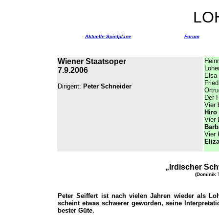
LO
Aktuelle Spielpläne
Forum
Wiener Staatsoper
Heinr
Lohe
7.9.2006
Elsa
Frie
Dirigent:
Peter Schneider
Ortr
Der 
Vier 
Hiro
Vier
Barb
Vier
Eliz
„
Irdischer Sch
(Dominik 
Peter Seiffert ist nach vielen Jahren wieder als 
scheint etwas schwerer geworden, seine Interpretat
bester Güte.