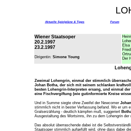
LO
Aktuelle Spielpläne & Tipps
Forum
Wiener Staatsoper
Heinr
Lohe
20.2.1997
Elsa
23.2.1997
Fried
Ortr
Dirigentin:
Simone Young
Der 
Loheng
Zweimal Lohengrin, einmal der stimmlich überrasc
Johan Botha, der sich mit seinem schlanken kraftvoll
besten Lohengrin-Interpreten ersang, und einmal der b
eine Fischvergiftung (wie gutinformierte Kreise wiss
Und in Summe siegte ohne Zweifel der Newcomer
Johan
stimmlich nicht in bester Verfassung befand. Wo er um ein
Gralserzählung - deutlich kämpfen muß, suggeriert
Both
Ausgestaltung des Wortsinns, ihn zu dem Lohengrin de
Das absolut überraschende dabei ist die Selbstverständl
Staatsoper stimmlich aufgefüllt wird, ohne dass dabei di