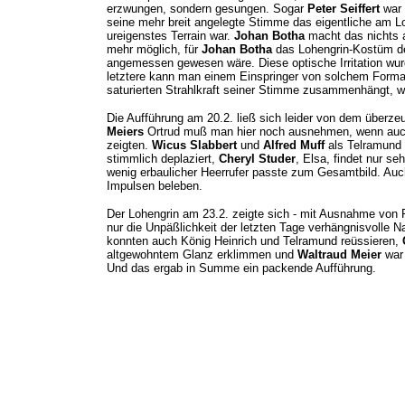
erzwungen, sondern gesungen. Sogar
Peter Seiffert
war 
seine mehr breit angelegte Stimme das eigentliche am L
ureigenstes Terrain war.
Johan Botha
macht das nichts a
mehr möglich, für
Johan Botha
das Lohengrin-Kostüm der
angemessen gewesen wäre. Diese optische Irritation wur
letztere kann man einem Einspringer von solchem Format
saturierten Strahlkraft seiner Stimme zusammenhängt, wä
Die Aufführung am 20.2. ließ sich leider von dem überz
Meiers
Ortrud muß man hier noch ausnehmen, wenn auch 
zeigten.
Wicus Slabbert
und
Alfred Muff
als Telramund 
stimmlich deplaziert,
Cheryl Studer
, Elsa, findet nur s
wenig erbaulicher Heerrufer passte zum Gesamtbild. Au
Impulsen beleben.
Der Lohengrin am 23.2. zeigte sich - mit Ausnahme von Pet
nur die Unpäßlichkeit der letzten Tage verhängnisvolle 
konnten auch König Heinrich und Telramund reüssieren,
altgewohntem Glanz erklimmen und
Waltraud Meier
war 
Und das ergab in Summe ein packende Aufführung.