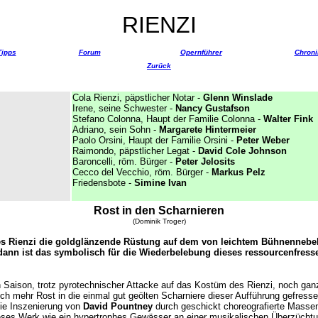
RIENZI
Tipps
Forum
Opernführer
Chroni
Zurück
Cola Rienzi, päpstlicher Notar -
Glenn Winslade
Irene, seine Schwester -
Nancy Gustafson
Stefano Colonna, Haupt der Familie Colonna -
Walter Fink
Adriano, sein Sohn -
Margarete Hintermeier
Paolo Orsini, Haupt der Familie Orsini -
Peter Weber
Raimondo, päpstlicher Legat -
David Cole Johnson
Baroncelli, röm. Bürger -
Peter Jelosits
Cecco del Vecchio, röm. Bürger -
Markus Pelz
Friedensbote -
Simine Ivan
Rost in den Scharnieren
(Dominik Troger)
s Rienzi die goldglänzende Rüstung auf dem von leichtem Bühnennebel
ann ist das symbolisch für die Wiederbelebung dieses ressourcenfres
n Saison, trotz pyrotechnischer Attacke auf das Kostüm des Rienzi, noch ganz
ich mehr Rost in die einmal gut geölten Scharniere dieser Aufführung gefress
die Inszenierung von
David Pountney
durch geschickt choreografierte Mass
dieses Werk wie ein hypertrophes Gewässer an einer musikalischen Überzücht