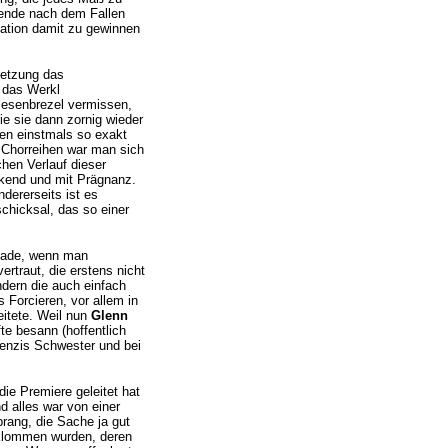
rende nach dem Fallen
tation damit zu gewinnen
setzung das
n das Werkl
iesenbrezel vermissen,
ie sie dann zornig wieder
den einstmals so exakt
en Chorreihen war man sich
hen Verlauf dieser
nkend und mit Prägnanz.
dererseits ist es
chicksal, das so einer
chade, wenn man
ertraut, die erstens nicht
dern die auch einfach
 Forcieren, vor allem in
eitete. Weil nun
Glenn
te besann (hoffentlich
ienzis Schwester und bei
die Premiere geleitet hat
 alles war von einer
rang, die Sache ja gut
rklommen wurden, deren