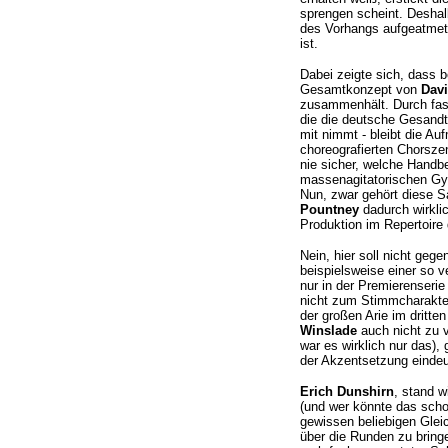
sprengen scheint. Deshal
des Vorhangs aufgeatmet 
ist.
Dabei zeigte sich, dass 
Gesamtkonzept von
Dav
zusammenhält. Durch fast
die die deutsche Gesandts
mit nimmt - bleibt die Au
choreografierten Chorszen
nie sicher, welche Handb
massenagitatorischen Gym
Nun, zwar gehört diese S
Pountney
dadurch wirkli
Produktion im Repertoire
Nein, hier soll nicht ge
beispielsweise einer so v
nur in der Premierenseri
nicht zum Stimmcharakter
der großen Arie im dritte
Winslade
auch nicht zu v
war es wirklich nur das),
der Akzentsetzung eindeut
Erich Dunshirn
, stand w
(und wer könnte das scho
gewissen beliebigen Glei
über die Runden zu bring