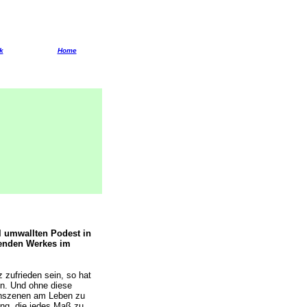
k
Home
 umwallten Podest in
senden Werkes im
 zufrieden sein, so hat
en. Und ohne diese
enszenen am Leben zu
ung, die jedes Maß zu