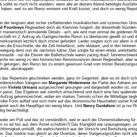
b sollte es mich nicht wundern, wenn alle an diesem Abend beteiligte Ausfüh
haben, weil so ein Rienzi eminent viel Kraft kostet, und doch so wenig Repu
bei der langsam aber sicher zerflatternden musikalischen und szenischen Um
id Pountneys
Regiearbeit doch als Klammer fungiert, die dreieinhalb Stunde
 manieristisch anmutende Details - ach, wie wird man einmal die goldenen R
chaft im 2. Aufzug als Gastgeschenke Rienzi zu überlassen gewillt ist und d
fmerksamkeit letztlich doch immer gefordert. Leider zeigten sich vor allem in 
en die Einschnitte, die die Zeit hinterlässt, sehr eklatant, und in den hinter
ewegung denn nun als nächstes käme. Das sorgte für einen etwas uneinheitlic
nastik - nur die Eleven der Ballettschule waren zackig drauf, fahnenschwe
ache ein wenig zu den historischen Reminiszenzen dieser Regiearbeit, aber an
ch gelungen, den Rienzi bis zu einem gewissen Grad vom tristen Besetzungss
 droht, abzukoppeln.
gen das Repertoire geschrieben werden, ganz im Gegenteil, aber es ist doch s
erdienstvollen Sängerin wie
Margarete Hintermeier
die Partie des Adriano anv
e von
Violeta Urmana
ausgezeichnet gesungen und dargestellt worden ist, son
 passt. Das Ergebnis war ziemlich ernüchternd und durch eine fast quälendes
n Aufzug gekennzeichnet, wobei ein starkes Tremolo schon die Mittellage begl
oller Form auflief und sich mehr auf das ökonomische Haushalten seiner Kräf
 geriet auch die Hauptfigur ein wenig blass. Und
Nancy Gustafson
ist ja nur R
ig benachteiligt.
ieder am Pult und das ist verständlich, weil er auch die Choreinstudierung für 
n so ad hoc aus dem Ärmel schütteln?) Das Klangbild war unausgewogen, und
chförmigkeit umhüllt, die wahrscheinlich aus der Vorsicht und Bemühung entsp
en. Das merkte man gleich an der Overtüre, deren Steigerungsstufen nicht e