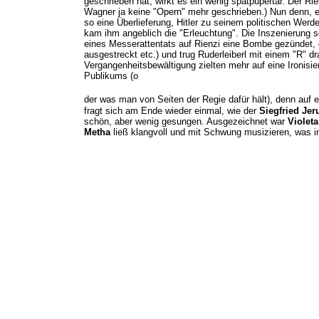
geschrieben hat, wirkt es ein wenig spätpupertär. Der Rie
Wagner ja keine "Opern" mehr geschrieben.) Nun denn, es 
so eine Überlieferung, Hitler zu seinem politischen Werd
kam ihm angeblich die "Erleuchtung". Die Inszenierung 
eines Messerattentats auf Rienzi eine Bombe gezündet, d
ausgestreckt etc.) und trug Ruderleiberl mit einem "R" dr
Vergangenheitsbewältigung zielten mehr auf eine Ironisi
Publikums (o
der was man von Seiten der Regie dafür hält), denn auf 
fragt sich am Ende wieder einmal, wie der
Siegfried Je
schön, aber wenig gesungen. Ausgezeichnet war
Violet
Metha
ließ klangvoll und mit Schwung musizieren, was