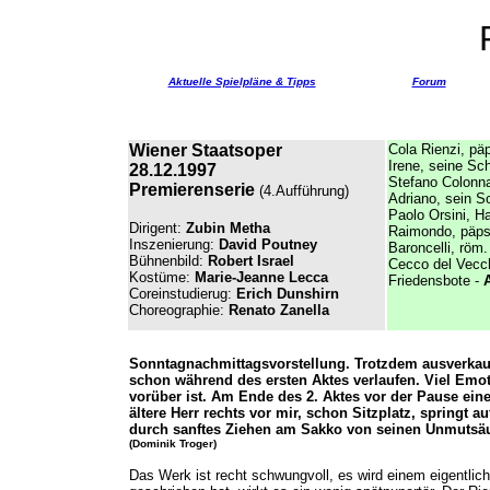
Aktuelle Spielpläne & Tipps
Forum
Wiener Staatsoper
Cola Rienzi, päp
Irene, seine Sc
28.12.1997
Stefano Colonna
Premierenserie
(4.Aufführung)
Adriano, sein S
Paolo Orsini, Ha
Dirigent:
Zubin Metha
Raimondo, päpst
Inszenierung:
David Poutney
Baroncelli, röm.
Bühnenbild:
Robert Israel
Cecco del Vecch
Kostüme:
Marie-Jeanne Lecca
Friedensbote -
Coreinstudierug:
Erich Dunshirn
Choreographie:
Renato Zanella
Sonntagnachmittagsvorstellung. Trotzdem ausverkauft.
schon während des ersten Aktes verlaufen. Viel Emo
vorüber ist. Am Ende des 2. Aktes vor der Pause ein
ältere Herr rechts vor mir, schon Sitzplatz, springt 
durch sanftes Ziehen am Sakko von seinen Unmutsäu
(Dominik Troger)
Das Werk ist recht schwungvoll, es wird einem eigentli