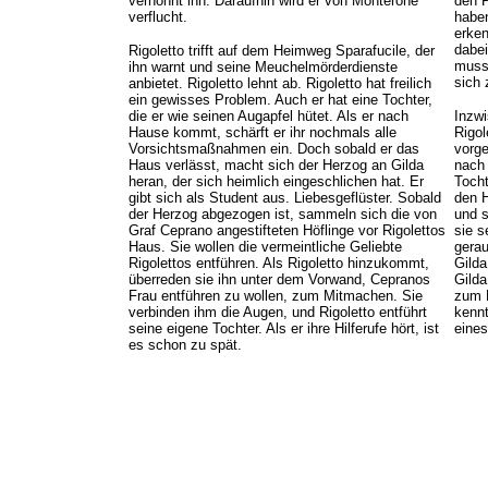
verhöhnt ihn. Daraufhin wird er von Monterone
den P
verflucht.
habe
erken
dabei
Rigoletto trifft auf dem Heimweg Sparafucile, der
muss.
ihn warnt und seine Meuchelmörderdienste
sich 
anbietet. Rigoletto lehnt ab. Rigoletto hat freilich
ein gewisses Problem. Auch er hat eine Tochter,
die er wie seinen Augapfel hütet. Als er nach
Inzw
Hause kommt, schärft er ihr nochmals alle
Rigol
Vorsichtsmaßnahmen ein. Doch sobald er das
vorge
Haus verlässt, macht sich der Herzog an Gilda
nach
heran, der sich heimlich eingeschlichen hat. Er
Tocht
gibt sich als Student aus. Liebesgeflüster. Sobald
den H
der Herzog abgezogen ist, sammeln sich die von
und 
Graf Ceprano angestifteten Höflinge vor Rigolettos
sie s
Haus. Sie wollen die vermeintliche Geliebte
gerau
Rigolettos entführen. Als Rigoletto hinzukommt,
Gilda
überreden sie ihn unter dem Vorwand, Cepranos
Gilda
Frau entführen zu wollen, zum Mitmachen. Sie
zum H
verbinden ihm die Augen, und Rigoletto entführt
kennt
seine eigene Tochter. Als er ihre Hilferufe hört, ist
eines
es schon zu spät.