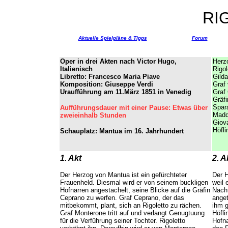
RI
Aktuelle Spielpläne & Tipps
Forum
Oper in drei Akten nach Victor Hugo,
Herz
Italienisch
Rigol
Libretto: Francesco Maria Piave
Gild
Komposition: Giuseppe Verdi
Graf
Uraufführung am 11.März 1851 in Venedig
Graf 
Gräf
Spara
Aufführungsdauer mit einer Pause: Etwas über
Madd
zweieinhalb Stunden
Giova
Höfli
Schauplatz: Mantua im 16. Jahrhundert
1. Akt
2. A
Der Herzog von Mantua ist ein gefürchteter
Der H
Frauenheld. Diesmal wird er von seinem buckligen
weil 
Hofnarren angestachelt, seine Blicke auf die Gräfin
Nacht
Ceprano zu werfen. Graf Ceprano, der das
anget
mitbekommt, plant, sich an Rigoletto zu rächen.
ihm 
Graf Monterone tritt auf und verlangt Genugtuung
Höfli
für die Verführung seiner Tochter. Rigoletto
Hofna