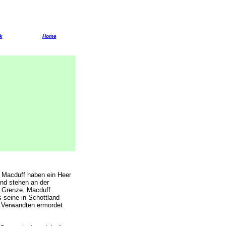
k
Home
 Macduff haben ein Heer
nd stehen an der
 Grenze. Macduff
s seine in Schottland
 Verwandten ermordet