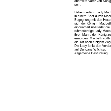
aber wird Vater von Köni
sein.
Daheim erfährt Lady Mac
in einem Brief durch Mac
Begegnung mit den Hexen
sich der König in Macbet
einquartiert überredet die
ruhmsüchtige Lady Macb
ihren Mann, den König zu
ermorden. Macbeth vollbr
die Tat nach einigem Zög
Die Lady lenkt den Verda
auf Duncans Wächter.
Allgemeine Bestürzung.