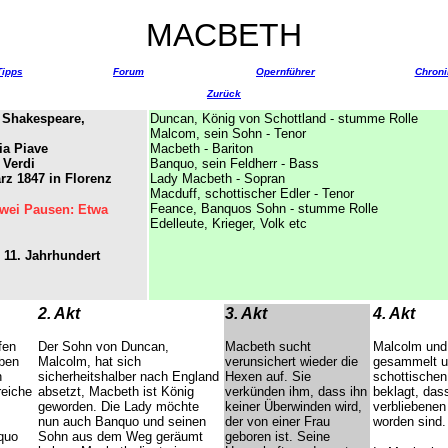
MACBETH
Tipps
Forum
Opernführer
Chroni
Zurück
h Shakespeare,
Duncan, König von Schottland - stumme Rolle
Malcom, sein Sohn - Tenor
ia Piave
Macbeth - Bariton
 Verdi
Banquo, sein Feldherr - Bass
rz 1847 in Florenz
Lady Macbeth - Sopran
Macduff, schottischer Edler - Tenor
Feance, Banquos Sohn - stumme Rolle
zwei Pausen: Etwa
Edelleute, Krieger, Volk etc
 11. Jahrhundert
2. Akt
3. Akt
4. Akt
fen
Der Sohn von Duncan,
Macbeth sucht
Malcolm und
aben
Malcolm, hat sich
verunsichert wieder die
gesammelt u
n
sicherheitshalber nach England
Hexen auf. Sie
schottischen
reiche
absetzt, Macbeth ist König
verkünden ihm, dass ihn
beklagt, das
geworden. Die Lady möchte
keiner Überwinden wird,
verbliebenen
nun auch Banquo und seinen
der von einer Frau
worden sind.
quo
Sohn aus dem Weg geräumt
geboren ist. Seine