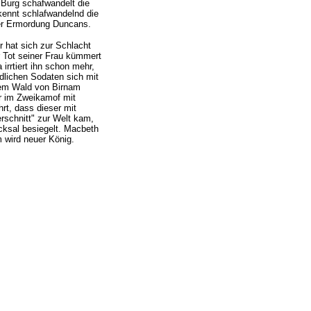
Burg schafwandelt die
ennt schlafwandelnd die
er Ermordung Duncans.
 hat sich zur Schlacht
r Tot seiner Frau kümmert
 irrtiert ihn schon mehr,
ndlichen Sodaten sich mit
em Wald von Birnam
er im Zweikamof mit
hrt, dass dieser mit
rschnitt" zur Welt kam,
icksal besiegelt. Macbeth
m wird neuer König.