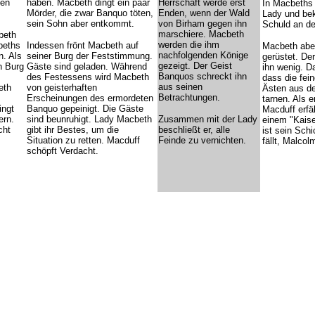
gen
haben. Macbeth dingt ein paar
Herrschaft werde erst
In Macbeths 
Mörder, die zwar Banquo töten,
Enden, wenn der Wald
Lady und bek
sein Sohn aber entkommt.
von Birham gegen ihn
Schuld an d
marschiere. Macbeth
beth
werden die ihm
beths
Indessen frönt Macbeth auf
Macbeth aber
nachfolgenden Könige
. Als
seiner Burg der Feststimmung.
gerüstet. De
gezeigt. Der Geist
h Burg
Gäste sind geladen. Während
ihn wenig. Da
Banquos schreckt ihn
des Festessens wird Macbeth
dass die fei
aus seinen
eth
von geisterhaften
Ästen aus d
Betrachtungen.
Erscheinungen des ermordeten
tarnen. Als 
ingt
Banquo gepeinigt. Die Gäste
Macduff erfä
ern.
sind beunruhigt. Lady Macbeth
Zusammen mit der Lady
einem "Kaise
cht
gibt ihr Bestes, um die
beschließt er, alle
ist sein Sch
Situation zu retten. Macduff
Feinde zu vernichten.
fällt, Malcol
schöpft Verdacht.