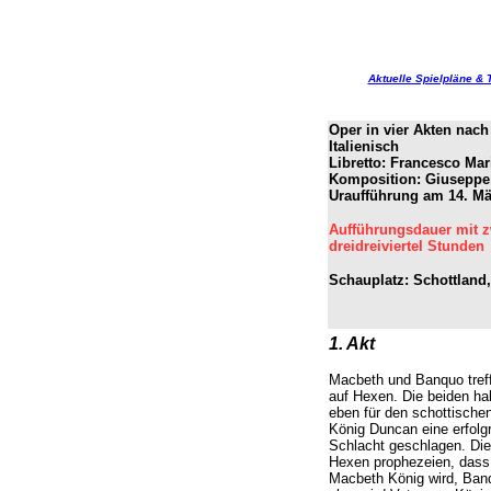
Aktuelle Spielpläne & 
Oper in vier Akten nac
Italienisch
Libretto: Francesco Mar
Komposition: Giuseppe
Uraufführung am 14. Mä
Aufführungsdauer mit 
dreidreiviertel Stunden
Schauplatz: Schottland,
1. Akt
Macbeth und Banquo tref
auf Hexen. Die beiden h
eben für den schottische
König Duncan eine erfolg
Schlacht geschlagen. Die
Hexen prophezeien, dass
Macbeth König wird, Ban