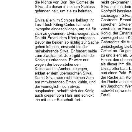
die Nichte von Don Ruy Gomez de
recht gekommen is
Silva, die dieser in seinem Schloss
Silva soll ihn dem
gefangen hält, um sie zu heiraten.
Kopfgeld kassiere
sozusagen. Silva 
Gastrecht. Ernani g
Elvira allein im Schloss beklagt ihr
sprechen. Silva e
Los. Doch König Carlos hat sich
versteckt er Erna
inkognito eingeschlichen, um sie für
König, der Ernanis
sich zu gewinnen. Elvira weigert sich.
verweigert dem Kö
Da tritt Ernani dem König entgegen.
Gastrechts die Aus
Bevor die beiden so richtig zur Sache
unnachgiebig bleibt
gehen können, erwischt sie der
Geisel an. Da grei
heimkehrende Silva. Er fordert beide
zu und zieht ab. S
zum Zweikampf. Jetzt gibt sich der
Ernani den ehrenh
König zu erkennen. Er wäre nur
als dieser ihm die
wegen der bevorstehenden
Elvira offenbart. 
Kaiserwahl in Aachen zugegen,
nun einen Pakt: Er
erklärt er dem überraschten Silva.
der Rache am Köni
Damit Silva aber nicht seinen Zorn
der Rache anheimz
am mitwissenden Ernani kühle, und
ein Jagdhorn: Wen
der womöglich noch etwas
schwört er, werde 
ausplaudert, schafft sich der König
Fatal!
auch diesen vom Hals und schickt
ihn mit einer Botschaft fort.