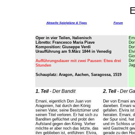
Aktuelle Spielpläne & Tipps
Forum
Oper in vier Teilen, Italienisch
Ern
Libretto: Francesco Maria Piave
Don
Komposition: Giuseppe Verdi
Don
Uraufführung am 9.März 1844 in Venedig
Elv
Gio
Don
Aufführungsdauer mit zwei Pausen: Etwa drei
Jag
Stunden
Schauplatz: Aragon, Aachen, Saragossa, 1519
1. Teil
- Der Bandit
2. Teil
- Der Ga
Ernani, eigentlich Don Juan von
Der von Ernani an
Aragonien, hat durch den König
daneben. Ernani wi
seinen Vater, seine Besitztümer und
gefallen. Elvira is
seinen Titel verloren. Er hat sich zu
heiraten. Ernani,
Banditen geflüchtet und probt den
der Spur sind, hat 
Aufstand gegen den König. Vorher
und im Schloss u
möchte er aber noch das letzte, das
wird Gastrecht gew
ihm geblieben ist, entführen: Elvira,
gerade zu den Hoc