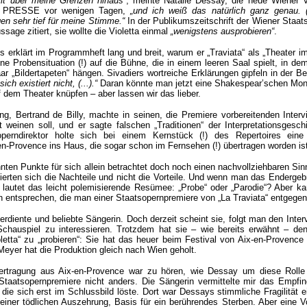
mit über meine Grenzen hinaus“
, meinte Natalie Dessay, die neue Wiener Vi
er PRESSE vor wenigen Tagen,
„und ich weiß das natürlich ganz genau. (.
en sehr tief für meine Stimme.“
In der Publikumszeitschrift der Wiener Staat
ssage zitiert, sie wollte die Violetta einmal
„wenigstens ausprobieren“
.
 erklärt im Programmheft lang und breit, warum er „Traviata“ als „Theater i
eine Probensituation (!) auf die Bühne, die in einem leeren Saal spielt, in de
ar „Bildertapeten“ hängen. Sivadiers wortreiche Erklärungen gipfeln in der 
ich existiert nicht, (...).“
Daran könnte man jetzt eine Shakespear’schen Mon
f dem Theater knüpfen – aber lassen wir das lieber.
ng, Bertrand de Billy, machte in seinen, die Premiere vorbereitenden Interv
weinen soll, und er sagte falschen „Traditionen“ der Interpretationsgesch
erndirektor holte sich bei einem Kernstück (!) des Repertoires eine
en-Provence ins Haus, die sogar schon im Fernsehen (!) übertragen worden is
nten Punkte für sich allein betrachtet doch noch einen nachvollziehbaren Si
erten sich die Nachteile und nicht die Vorteile. Und wenn man das Endergeb
 lautet das leicht polemisierende Resümee: „Probe“ oder „Parodie“? Aber ka
 entsprechen, die man einer Staatsopernpremiere von „La Traviata“ entgegen
verdiente und beliebte Sängerin. Doch derzeit scheint sie, folgt man den Inter
 Schauspiel zu interessieren. Trotzdem hat sie – wie bereits erwähnt – d
oletta“ zu „probieren“: Sie hat das heuer beim Festival von Aix-en-Provence
Meyer hat die Produktion gleich nach Wien geholt.
ertragung aus Aix-en-Provence war zu hören, wie Dessay um diese Roll
Staatsopernpremiere nicht anders. Die Sängerin vermittelte mir das Empfin
e sich erst im Schlussbild löste. Dort war Dessays stimmliche Fragilität ei
 einer tödlichen Auszehrung, Basis für ein berührendes Sterben. Aber eine V