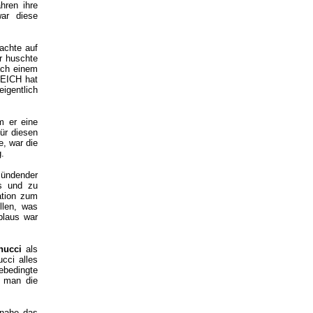
hren ihre
war diese
achte auf
er huschte
ach einem
REICH hat
igentlich
m er eine
Für diesen
, war die
g.
zündender
os und zu
ation zum
llen, was
plaus war
nucci
als
cci alles
ebedingte
n man die
inahe das