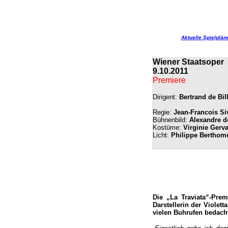
Aktuelle Spielplän
Wiener Staatsoper
9.10.2011
Premiere
Dirigent:
Bertrand de Bil
Regie:
Jean-Francois Si
Bühnenbild:
Alexandre d
Kostüme:
Virginie Gerv
Licht:
Philippe Berthom
Die „La Traviata“-Prem
Darstellerin der Viole
vielen Buhrufen bedach