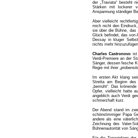
der „Traviata“ besteht n
Stärken mit lockerer v
Anspannung ständiger Begl
Aber vielleicht rechtfer
mich nicht den Eindruck, 
sie über die Bühne, das 
Glück befindet, das von 
Dessay in kluger Selbst
nichts mehr hinzuzufügen
Charles Castronovo
ist
Verdi-Premiere an der Sta
Sänger, dessen fesche Kö
Regie mit ihrer „probensi
Im ersten Akt klang s
Stretta am Beginn des 
„bemüht“. Das krönende „
Opfer, vielleicht hatte 
angeblich auch Verdi ge
schmerzhaft kurz.
Der Abend stand im zwe
schönstimmiger Papa Ger
andere als eine väterlic
Zeichnung des Vater-So
Bühnenautorität von Säng
Für die Tanzeinlage der