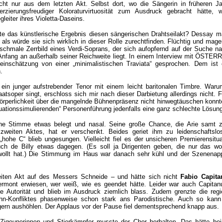
icht nur aus dem letzten Akt. Selbst dort, wo die Sängerin in früheren Ja
erzierungsfreudiger Koloraturvirtuosität zum Ausdruck gebracht hätte, 
eiter ihres Violetta-Daseins.
tigte das künstlerische Ergebnis diesen sängerischen Drahtseilakt? Dessay m
als würde sie sich wirklich in dieser Rolle zurechtfinden. Flüchtig und mag
schmale Zerrbild eines Verdi-Soprans, der sich aufopfernd auf der Suche n
Anfang an außerhalb seiner Reichweite liegt. In einem Interview mit ÖSTER
einschätzung von einer „minimalistischen Traviata“ gesprochen. Dem ist e
.
 ein junger aufstrebender Tenor mit einem leicht baritonalen Timbre. Waru
atsoper singt, erschloss sich mir nach dieser Darbietung allerdings nicht. 
rperlichkeit über die mangelnde Bühnenpräsenz nicht hinwegtäuschen konnte
tuationssimulierenden“ Personenführung jedenfalls eine ganz schlechte Lösun
eine Stimme
etwas belegt und nasal. Seine große Chance, die Arie samt 
zweiten Aktes, hat er verschenkt. Beides geriet ihm zu leidenschaftsl
hohe C“ blieb ungesungen. Vielleicht fiel es der unsicheren Premierensitu
auch de Billy etwas dagegen. (Es soll ja Dirigenten geben, die nur das wo
wollt hat.) Die Stimmung im Haus war danach sehr kühl und der Szenenap
iten Akt auf des Messers Schneide – und hätte sich nicht
Fabio Capita
mont erwiesen, wer weiß, wie es geendet hätte. Leider war auch Capitanu
he Autorität und blieb im Ausdruck ziemlich blass. Zudem grenzte die regi
hn-Konfliktes phasenweise schon stark ans Parodistische. Auch so kan
ern aushöhlen. Der Applaus vor der Pause fiel dementsprechend knapp aus.
 Zigeunerinnen und Stierkämpfer musste der Chor herhalten. Das hätte be