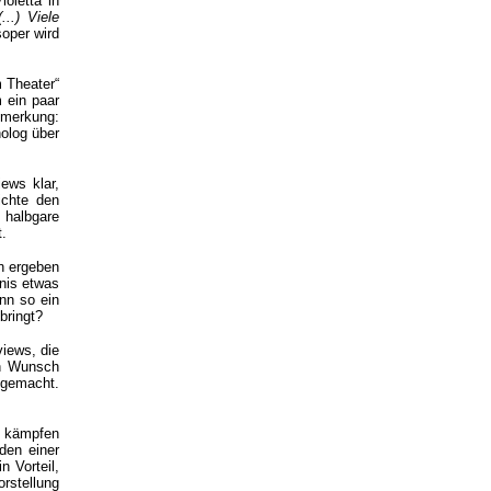
oletta in
..) Viele
soper wird
m Theater“
m ein paar
Bemerkung:
olog über
iews klar,
ichte den
 halbgare
t.
nn ergeben
nis etwas
nn so ein
bringt?
views, die
en Wunsch
 gemacht.
e kämpfen
den einer
n Vorteil,
orstellung