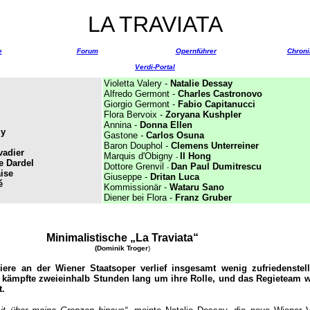
LA TRAVIATA
e
Forum
Opernführer
Chroni
Verdi-Portal
Violetta Valery -
Natalie Dessay
Alfredo Germont -
Charles Castronovo
Giorgio Germont -
Fabio Capitanucci
Flora Bervoix -
Zoryana Kushpler
Annina -
Donna Elle
n
ly
Gastone -
Carlos Osuna
Baron Douphol -
Clemens Unterreiner
vadier
Marquis d'Obigny
Il Hong
-
e Dardel
Dottore Grenvil
Dan Paul Dumitrescu
-
aise
Giuseppe -
Dritan Luca
é
Kommissionär -
Wataru Sano
Diener bei Flora -
Franz Gruber
Minimalistische „La Traviata“
(Dominik Troger
)
iere an der Wiener Staatsoper verlief insgesamt wenig zufriedenstel
tta kämpfte zweieinhalb Stunden lang um ihre Rolle, und das Regieteam 
t.