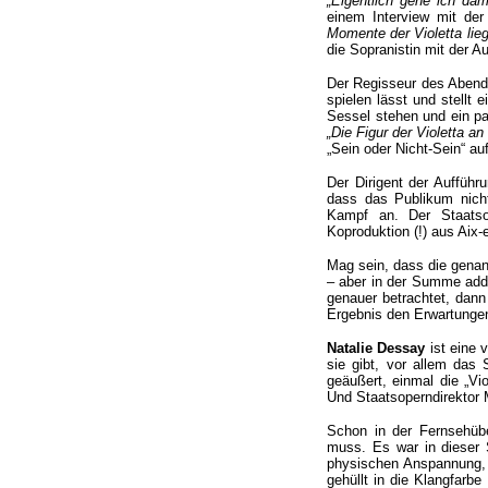
„Eigentlich gehe ich da
einem Interview mit d
Momente der Violetta lieg
die Sopranistin mit der Au
Der Regisseur des Abends
spielen lässt und stellt 
Sessel stehen und ein pa
„Die Figur der Violetta an s
„Sein oder Nicht-Sein“ au
Der Dirigent der Aufführu
dass das Publikum nicht 
Kampf an. Der Staatsop
Koproduktion (!) aus Aix-
Mag sein, dass die genan
– aber in der Summe addi
genauer betrachtet, dann
Ergebnis den Erwartungen
Natalie Dessay
ist eine 
sie gibt, vor allem das
geäußert, einmal die „Vi
Und Staatsoperndirektor 
Schon in der Fernsehüb
muss. Es war in dieser 
physischen Anspannung, di
gehüllt in die Klangfarbe