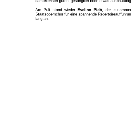
darstellerisch guten, gesanglich noch etwas ausbaufähi
Am Pult stand wieder
Evelino Pidò
, der zusammen
Staatsopernchor für eine spannende Repertoireaufführun
lang an.