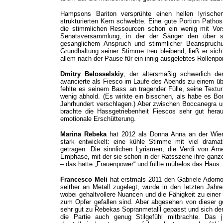
Hampsons Bariton versprühte einen hellen lyrische
strukturierten Kern schwebte. Eine gute Portion Path
die stimmlichen Ressourcen schon ein wenig mit Vor
Senatsversammlung, in der der Sänger den über se
gesanglichem Anspruch und stimmlicher Beanspruchu
Grundhaltung seiner Stimme treu bleibend, ließ er sich
allem nach der Pause für ein innig ausgelebtes Rollenpo
Dmitry Belosselskiy
, der altersmäßig schwerlich de
avancierte als Fiesco im Laufe des Abends zu einem ü
fehlte es seinem Bass an tragender Fülle, seine Textur 
wenig abhold. (Es wirkte ein bisschen, als habe es B
Jahrhundert verschlagen.) Aber zwischen Boccanegra u
brachte die Hassgetriebenheit Fiescos sehr gut hera
emotionale Erschütterung.
Marina Rebeka
hat 2012 als Donna Anna an der Wiene
stark entwickelt: eine kühle Stimme mit viel dramat
getragen. Die sinnlichen Lyrismen, die Verdi von Ame
Emphase, mit der sie schon in der Ratsszene ihre ganze
– das hatte „Frauenpower“ und füllte mühelos das Haus.
Francesco Meli
hat erstmals 2011 den Gabriele Adorno
seither an Metall zugelegt, wurde in den letzten Jahr
wobei gehaltvollere Nuancen und die Fähigkeit zu einer
zum Opfer gefallen sind. Aber abgesehen von dieser 
sehr gut zu Rebekas Sopranmetalll gepasst und sich de
die Partie auch genug Stilgefühl mitbrachte. Das 