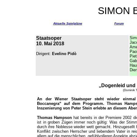
SIMON 
Aktuelle Spielpläne
Forum
Staatsoper
Sim
Jac
10. Mai 2018
Ame
Paol
Dirigent:
Evelino Pidò
Piet
Gab
Hau
Die
„Dogenleid und
(Dominik 
An der Wiener Staatsoper steht wieder einma
Boccanegra“ auf dem Programm. Thomas Hampson 
Inszenierung von Peter Stein erlebte an diesem Aben
Thomas Hampson
hat bereits in der Premiere 2002 d
ist in groben Zügen immer noch gültig: Was der Stimm
durch ihre Noblesse wieder wett gemacht. Hinzugesellt 
Konflikt zwischen Herrscher und liebendem Vater in rei
allem auf die menschlichen, gefühlvolleren Aspekte abzie