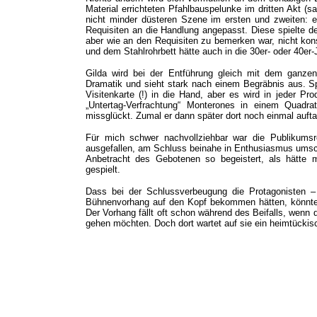
Material errichteten Pfahlbauspelunke im dritten Akt (
nicht minder düsteren Szene im ersten und zweiten: 
Requisiten an die Handlung angepasst. Diese spielte d
aber wie an den Requisiten zu bemerken war, nicht kon
und dem Stahlrohrbett hätte auch in die 30er- oder 40er
Gilda wird bei der Entführung gleich mit dem ganzen
Dramatik und sieht stark nach einem Begräbnis aus. Sp
Visitenkarte (!) in die Hand, aber es wird in jeder P
„Untertag-Verfrachtung“ Monterones in einem Quadra
missglückt. Zumal er dann später dort noch einmal aufta
Für mich schwer nachvollziehbar war die Publikumsre
ausgefallen, am Schluss beinahe in Enthusiasmus umschl
Anbetracht des Gebotenen so begeistert, als hätte 
gespielt.
Dass bei der Schlussverbeugung die Protagonisten –
Bühnenvorhang auf den Kopf bekommen hätten, könnte 
Der Vorhang fällt oft schon während des Beifalls, wenn
gehen möchten. Doch dort wartet auf sie ein heimtückisc