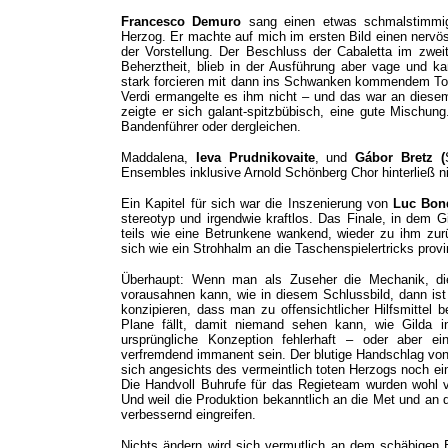
Francesco Demuro
sang einen etwas schmalstimmi
Herzog. Er machte auf mich im ersten Bild einen nervö
der Vorstellung. Der Beschluss der Cabaletta im zweit
Beherztheit, blieb in der Ausführung aber vage und k
stark forcieren mit dann ins Schwanken kommendem Ton. 
Verdi ermangelte es ihm nicht – und das war an dies
zeigte er sich galant-spitzbübisch, eine gute Mischung
Bandenführer oder dergleichen.
Maddalena,
Ieva Prudnikovaite
, und
Gábor Bretz (
Ensembles inklusive Arnold Schönberg Chor hinterließ n
Ein Kapitel für sich war die Inszenierung von
Luc Bon
stereotyp und irgendwie kraftlos. Das Finale, in dem 
teils wie eine Betrunkene wankend, wieder zu ihm zurü
sich wie ein Strohhalm an die Taschenspielertricks prov
Überhaupt: Wenn man als Zuseher die Mechanik, die
vorausahnen kann, wie in diesem Schlussbild, dann ist
konzipieren, dass man zu offensichtlicher Hilfsmittel 
Plane fällt, damit niemand sehen kann, wie Gilda 
ursprüngliche Konzeption fehlerhaft – oder aber e
verfremdend immanent sein. Der blutige Handschlag von S
sich angesichts des vermeintlich toten Herzogs noch e
Die Handvoll Buhrufe für das Regieteam wurden wohl v
Und weil die Produktion bekanntlich an die Met und an d
verbessernd eingreifen.
Nichts ändern wird sich vermutlich an dem schäbigen 