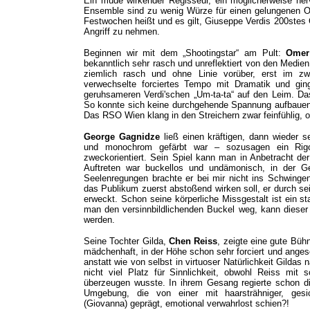
Ein müde wirkender Regisseur, ein möglicherweise nerv
Ensemble sind zu wenig Würze für einen gelungenen O
Festwochen heißt und es gilt, Giuseppe Verdis 200stes G
Angriff zu nehmen.
Beginnen wir mit dem „Shootingstar“ am Pult:
Omer
bekanntlich sehr rasch und unreflektiert von den Medi
ziemlich rasch und ohne Linie vorüber, erst im zwe
verwechselte forciertes Tempo mit Dramatik und gi
geruhsameren Verdi'schen „Um-ta-ta“ auf den Leim. Das
So konnte sich keine durchgehende Spannung aufbauen 
Das RSO Wien klang in den Streichern zwar feinfühlig, of
George Gagnidze
ließ einen kräftigen, dann wieder 
und monochrom gefärbt war – sozusagen ein Rigol
zweckorientiert. Sein Spiel kann man in Anbetracht de
Auftreten war buckellos und undämonisch, in der Ge
Seelenregungen brachte er bei mir nicht ins Schwinge
das Publikum zuerst abstoßend wirken soll, er durch se
erweckt. Schon seine körperliche Missgestalt ist ein 
man den versinnbildlichenden Buckel weg, kann dieser 
werden.
Seine Tochter Gilda,
Chen Reiss
, zeigte eine gute Büh
mädchenhaft, in der Höhe schon sehr forciert und angesc
anstatt wie von selbst in virtuoser Natürlichkeit Gilda
nicht viel Platz für Sinnlichkeit, obwohl Reiss mit 
überzeugen wusste. In ihrem Gesang regierte schon d
Umgebung, die von einer mit haarsträhniger, gesich
(Giovanna) geprägt, emotional verwahrlost schien?!