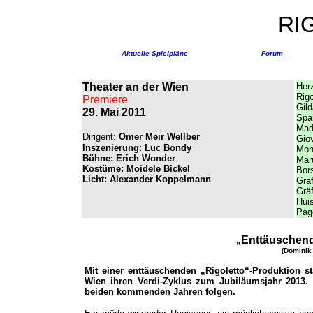
RI
Aktuelle Spielpläne
Forum
Theater an der Wien
Herz
Rigo
Premiere
Gild
29. Mai 2011
Spar
Mad
Dirigent:
Omer Meir Wellber
Gio
Inszenierung: Luc Bondy
Mon
Bühne: Erich Wonder
Mar
Kostüme: Moidele Bickel
Bor
Licht: Alexander Koppelmann
Gra
Grä
Huis
Pa
Enttäuschend
„
(Dominik 
Mit einer enttäuschenden „Rigoletto“-Produktion s
Wien ihren Verdi-Zyklus zum Jubiläumsjahr 2013. 
beiden kommenden Jahren folgen.