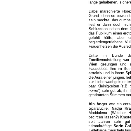
lange gehaltenen, sicher
Dabei marschierte Flore
Grund: denn so bewunder
sein mochte, das durchsc
ließ er dann doch nic
Schlusston neben dem S
das Publikum einen erot
gefehlt hätte, aber e
begierdengetriebene Vu
Frauenherzen die Ausrede
Dritte im Bunde der
Familienaufstellung wa
Wien gesungen und agi
Hausdebüt. Ihre im Bet
attraktiv und in ihrem Sp
die Aura einer jungen, l
zur Liebe wachgeküssten
paar Kleinigkeiten (z.B. 
nome
“) sehr gut ab, ihr
gestimmten Stimmen von A
Ain Anger
war ein entsc
Sparafucile,
Nadja Kra
Maddalena. (Welcher H
becircen lassen?) Krast
seit Jahren sehr gut
stimmkräftige
Sorin Co
Hellebarde meucheln lass