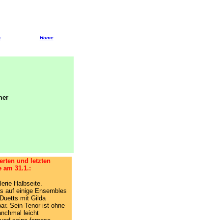
k
Home
mer
rten und letzten
 am 31.1.:
erie Halbseite.
is auf einige Ensembles
Duetts mit Gilda
ar. Sein Tenor ist ohne
anchmal leicht