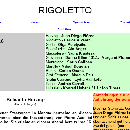
RIGOLETTO
e
Forum
Opernführer
Chroni
Verdi-Portal
Herzog -
Juan Diego Flórez
Rigoletto -
Carlos Álvarez
16
Gilda -
Olga Peretyatko
Sparafucile -
Ain Anger
Maddalena -
Nadia Krasteva
Giovanna -
Donna Ellen
/ 31.1.:
Margaret Plum
Monterone -
Sorin Coliban
Marullo -
Mihail Dogotari
Borsa -
Carlos Osuna
Graf Ceprano -
Marcus Pelz
Gräfin Ceprano -
Lydia Rathkolb
Page -
Andrea Carroll
Huissier -
Konrad Huber / 31.1.: Ion Tibrea
Anmerkungen zur vie
Belcanto-Herzog
Aufführung der Serie
„
“
(Dominik Troger)
Diesmal Stehplatz Gal
Juan Diego Flórez
b
iener Staatsoper: In Mantua herrschte an diesem
und den Schluss des 
nne, aber die Inszenierung von Pierre Audi ist
überraschend gut hörb
elbe. Sie erlebte an diesem Abend bereits ihre 16.
Zweifel gereift (nur m