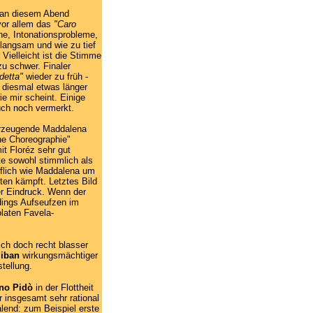
 an diesem Abend
vor allem das
"Caro
e, Intonationsprobleme,
 langsam und wie zu tief
 Vielleicht ist die Stimme
zu schwer. Finaler
detta"
wieder zu früh -
, diesmal etwas länger
ie mir scheint. Einige
uch noch vermerkt.
rzeugende Maddalena
che Choreographie"
it Floréz sehr gut
e sowohl stimmlich als
iflich wie Maddalena um
ten kämpft. Letztes Bild
er Eindruck. Wenn der
dings Aufseufzen im
laten Favela-
ich doch recht blasser
liban
wirkungsmächtiger
stellung.
ino Pidò
in der Flottheit
r insgesamt sehr rational
end: zum Beispiel erste