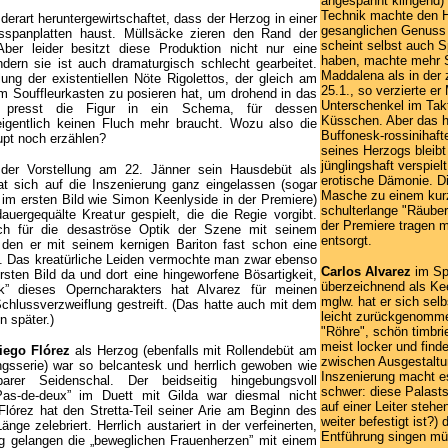
angespannt klingend)
Technik machte den 
erart heruntergewirtschaftet, dass der Herzog in einer
gesanglichen Genuss 
sspanplatten haust. Müllsäcke zieren den Rand der
scheint selbst auch 
Aber leider besitzt diese Produktion nicht nur eine
haben, machte mehr 
dern sie ist auch dramaturgisch schlecht gearbeitet.
Maddalena als in der 
lung der existentiellen Nöte Rigolettos, der gleich am
25.1., so verzierte e
m Souffleurkasten zu posieren hat, um drohend in das
Unterschenkel im Tak
, presst die Figur in ein Schema, für dessen
Küsschen. Aber das h
eigentlich keinen Fluch mehr braucht. Wozu also die
Buffonesk-rossinihaft
pt noch erzählen?
seines Herzogs bleibt
jünglingshaft verspiel
der Vorstellung am 22. Jänner sein Hausdebüt als
erotische Dämonie. Di
at sich auf die Inszenierung ganz eingelassen (sogar
Masche zu einem kur
im ersten Bild wie Simon Keenlyside in der Premiere)
schulterlange "Räuber
auergequälte Kreatur gespielt, die die Regie vorgibt.
der Premiere tragen m
ich für die desaströse Optik der Szene mit seinem
entsorgt.
en er mit seinem kernigen Bariton fast schon eine
g. Das kreatürliche Leiden vermochte man zwar ebenso
Carlos Alvarez
im Sp
sten Bild da und dort eine hingeworfene Bösartigkeit,
überzeichnend als Kee
ik” dieses Operncharakters hat Alvarez für meinen
mglw. hat er sich sel
chlussverzweiflung gestreift. (Das hatte auch mit dem
leicht zurückgenomme
n später.)
"Röhre", schön timbrier
meist locker und fin
iego Flórez
als Herzog (ebenfalls mit Rollendebüt am
zwischen Ausgestaltu
ngsserie) war so belcantesk und herrlich gewoben wie
Inszenierung macht e
barer Seidenschal. Der beidseitig hingebungsvoll
schwer: diese Palasts
Pas-de-deux” im Duett mit Gilda war diesmal nicht
auf einer Leiter stehe
Flórez hat den Stretta-Teil seiner Arie am Beginn des
weiter befestigt ist?
änge zelebriert. Herrlich austariert in der verfeinerten,
Entführung singen m
g gelangen die „beweglichen Frauenherzen” mit einem