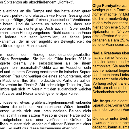
en Spitzenton als abschließendem „Konfekt“.
Olga Peretyatko
war
weniger gut in Form: 
z allerdings an die Rampe und das hatte einen guten
nome"
machte ihr Müh
swert perfekt und elastisch wie Florez’ Gesang auch
die Triller merkwürdig
hlagskräftige „Squillo“ eines „klassischen” Verditenors
in den Hals gerutscht.
ht hören. Und da konnte es schon sein, dass sein
hier schon eine Spur 
opran einfach unterging.
Doch auch im Spiel suchte
Spitzenton im
"Si ven
omanischen Herzog vergebens. Nicht dass es an Feuer
also offenbar Absicht
s loderte nur sehr kontrolliert, es fehlte jener
gehalten als am 25. w
lkanismus, der in der angeblichen Beweglichkeit der
schöne Piani seien a
 für die eigene Manie sucht.
Nadja Krastevas
übe
 durch den Herzog durcheinandergewirbelten
hat sich eine "erotis
r
Olga Peretyatko
. Sie hat die Gilda bereits 2013 in
einfallen lassen und m
erte diesmal viel selbstsicherer als bei ihrem
harmoniert. Sie macht
ragen mehr „rosinahafte“ Gilda war im Aussehen sehr
auch emotional begre
iel und in ihrem Gesang verströmte ihr lyrischer Sopran
das Leben ihres Liebs
iebenden Frau und weniger die eines schüchternen, eben
insgesamt sehr dicht
 Mädchens. Ihre Stimme deckte die Partie bis auf ein
Vorhang aufgeht aller
Spitzenton im Finale 2. Akt oder einige Triller im
„Caro
Publikum ob des deso
 Timbre gab sich im Verein mit den südländisch weicher
Schenkenhäuschens.
lvarez und Flórez allerdings eine Spur kühler.
Ain Anger
ein eigentl
hlossener, etwas grüblerisch-geheimnisvoll wirkender
Sparafucile.
Sorin Co
steva
die sehr um verführerische Würze bemühte
als in der zweiten Vor
erzog würde sich von ihren nackten Beinen nicht
eva ist mit ihrem sattem Mezzo in dieser Partie schon
Orchester unter
Evel
 aufgehoben und eine verlässliche Größe. Der
etwas gezügelter, abe
liban
musste sich wieder auf offener Bühne mit einer
gedacht, kaum ausmal
en. So sieht das diese Inszenierung eben vor.