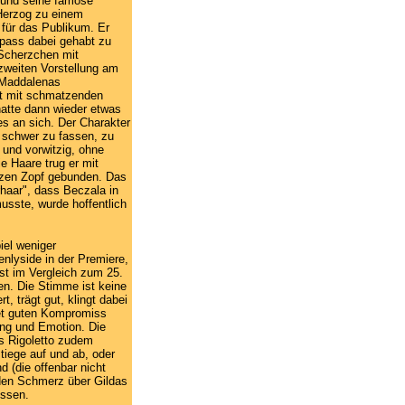
 und seine famose
Herzog zu einem
für das Publikum. Er
Spass dabei gehabt zu
Scherzchen mit
zweiten Vorstellung am
r Maddalenas
t mit schmatzenden
atte dann wieder etwas
es an sich. Der Charakter
 schwer zu fassen, zu
t und vorwitzig, ohne
e Haare trug er mit
zen Zopf gebunden. Das
haar", dass Beczala in
usste, wurde hoffentlich
iel weniger
nlyside in der Premiere,
bst im Vergleich zum 25.
n. Die Stimme ist keine
t, trägt gut, klingt dabei
det guten Kompromiss
ng und Emotion. Die
s Rigoletto zudem
tiege auf und ab, oder
nd (die offenbar nicht
) den Schmerz über Gildas
üssen.