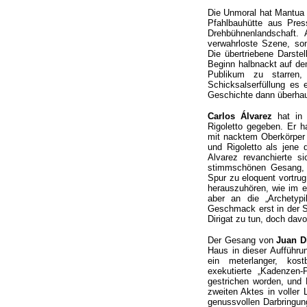
Die Unmoral hat Mantua d
Pfahlbauhütte aus Pres
Drehbühnenlandschaft. 
verwahrloste Szene, son
Die übertriebene Darstel
Beginn halbnackt auf de
Publikum zu starren
Schicksalserfüllung es 
Geschichte dann überhau
Carlos Álvarez
hat in 
Rigoletto gegeben. Er h
mit nacktem Oberkörper 
und Rigoletto als jene d
Alvarez revanchierte s
stimmschönen Gesang, d
Spur zu eloquent vortru
herauszuhören, wie im er
aber an die „Archetyp
Geschmack erst in der S
Dirigat zu tun, doch davo
Der Gesang von
Juan D
Haus in dieser Aufführu
ein meterlanger, kost
exekutierte „Kadenzen-
gestrichen worden, und 
zweiten Aktes in voller L
genussvollen Darbringun