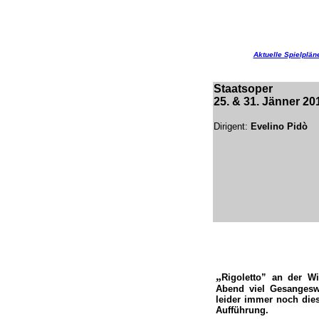
Aktuelle Spielplän
Staatsoper
25. & 31. Jänner 20
Dirigent:
Evelino Pidò
„
Rigoletto” an der W
Abend viel Gesangeswo
leider immer noch dies
Aufführung.