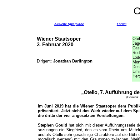
O
Aktuelle Spielpläne
Forum
Wiener Staatsoper
Otel
Jag
3. Februar 2020
Cas
Rod
Lod
Dirigent:
Jonathan Darlington
Mon
Des
Emil
Her
„Otello, 7. Aufführung d
(Dominik 
Im Juni 2019 hat die Wiener Staatsoper dem Publi
präsentiert. Jetzt steht das Werk wieder auf dem Sp
die dritte der vier angesetzten Vorstellungen.
Stephen Gould
hat sich mit dieser Aufführungsserie d
sozusagen ein Siegfried, den es vom Rhein ans Mittelm
und als Otello sehr geradlinige Charaktere auf die Bühn
moralisch wertend) mit den Grauzonen zwischen „Wei