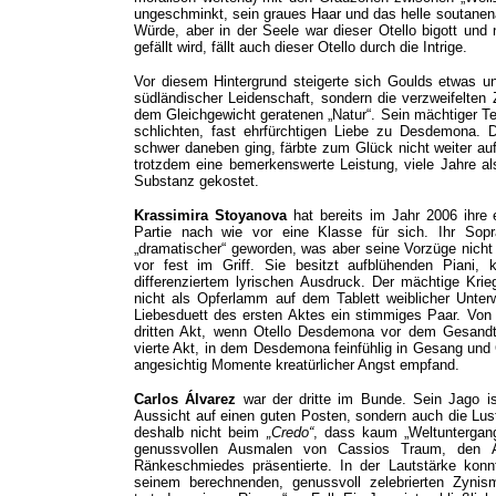
ungeschminkt, sein graues Haar und das helle soutanenä
Würde, aber in der Seele war dieser Otello bigott und
gefällt wird, fällt auch dieser Otello durch die Intrige.
Vor diesem Hintergrund steigerte sich Goulds etwas ung
südländischer Leidenschaft, sondern die verzweifelte
dem Gleichgewicht geratenen „Natur“. Sein mächtiger Ten
schlichten, fast ehrfürchtigen Liebe zu Desdemona
schwer daneben ging, färbte zum Glück nicht weiter auf 
trotzdem eine bemerkenswerte Leistung, viele Jahre a
Substanz gekostet.
Krassimira Stoyanova
hat bereits im Jahr 2006 ihre
Partie nach wie vor eine Klasse für sich. Ihr Sopr
„dramatischer“ geworden, was aber seine Vorzüge nicht 
vor fest im Griff. Sie besitzt aufblühenden Piani, k
differenziertem lyrischen Ausdruck. Der mächtige Kri
nicht als Opferlamm auf dem Tablett weiblicher Unte
Liebesduett des ersten Aktes ein stimmiges Paar. Vo
dritten Akt, wenn Otello Desdemona vor dem Gesandt
vierte Akt, in dem Desdemona feinfühlig in Gesang und 
angesichtig Momente kreatürlicher Angst empfand.
Carlos Álvarez
war der dritte im Bunde. Sein Jago i
Aussicht auf einen guten Posten, sondern auch die Lust 
deshalb nicht beim
„Credo“
, dass kaum „Weltuntergan
genussvollen Ausmalen von Cassios Traum, den 
Ränkeschmiedes präsentierte. In der Lautstärke konnt
seinem berechnenden, genussvoll zelebrierten Zynis