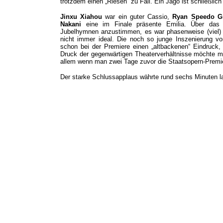
trotzdem einen „Riesen“ zu Fall. Ein Jago ist schließli
Jinxu Xiahou
war ein guter Cassio,
Ryan Speedo G
Nakani
eine im Finale präsente Emilia. Über das
Jubelhymnen anzustimmen, es war phasenweise (viel) z
nicht immer ideal. Die noch so junge Inszenierung von
schon bei der Premiere einen „altbackenen“ Eindruck,
Druck der gegenwärtigen Theaterverhältnisse möchte m
allem wenn man zwei Tage zuvor die Staatsopern-Premiere
Der starke Schlussapplaus währte rund sechs Minuten l