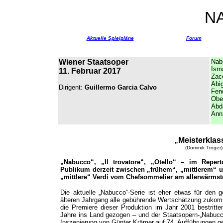
N
Aktuelle Spielpläne
Forum
Wiener Staatsoper
Nab
Ism
11. Februar 2017
Zac
Abig
Dirigent:
Guillermo Garcia Calvo
Fen
Ober
Abd
Ann
Meisterklas
„
(Dominik Troger)
„Nabucco“, „Il trovatore“, „Otello“ – im Reper
Publikum derzeit zwischen „frühem“, „mittlerem“ u
„mittlere“ Verdi vom Chefsommelier am allerwärmst
Die aktuelle „Nabucco“-Serie ist eher etwas für den g
älteren Jahrgang alle gebührende Wertschätzung zukom
die Premiere dieser Produktion im Jahr 2001 bestritten
Jahre ins Land gezogen – und der Staatsopern-„Nabucco“
Inszenierung von Günter Krämer auf 74. Aufführungen g