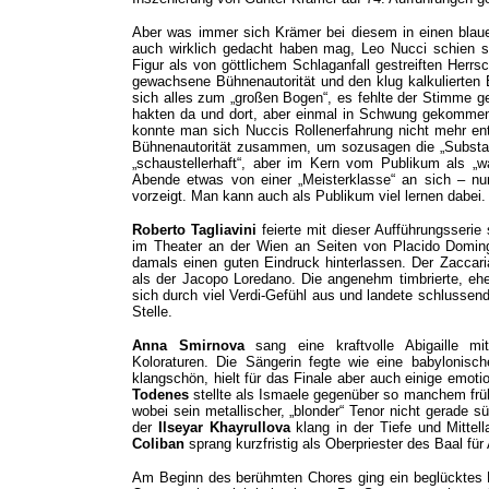
Aber was immer sich Krämer bei diesem in einen blau
auch wirklich gedacht haben mag, Leo Nucci schien si
Figur als von göttlichem Schlaganfall gestreiften Herrsc
gewachsene Bühnenautorität und den klug kalkulierten 
sich alles zum „großen Bogen“, es fehlte der Stimme 
hakten da und dort, aber einmal in Schwung gekommen
konnte man sich Nuccis Rollenerfahrung nicht mehr en
Bühnenautorität zusammen, um sozusagen die „Substanz
„schaustellerhaft“, aber im Kern vom Publikum als „w
Abende etwas von einer „Meisterklasse“ an sich – nu
vorzeigt. Man kann auch als Publikum viel lernen dabei.
Roberto Tagliavini
feierte mit dieser Aufführungsserie
im Theater an der Wien an Seiten von Placido Domingo
damals einen guten Eindruck hinterlassen. Der Zaccari
als der Jacopo Loredano. Die angenehm timbrierte, eh
sich durch viel Verdi-Gefühl aus und landete schlussen
Stelle.
Anna Smirnova
sang eine kraftvolle Abigaille mi
Koloraturen. Die Sängerin fegte wie eine babylonisc
klangschön, hielt für das Finale aber auch einige emoti
Todenes
stellte als Ismaele gegenüber so manchem früh
wobei sein metallischer, „blonder“ Tenor nicht gerade
der
Ilseyar Khayrullova
klang in der Tiefe und Mitte
Coliban
sprang kurzfristig als Oberpriester des Baal für
Am Beginn des berühmten Chores ging ein beglücktes 