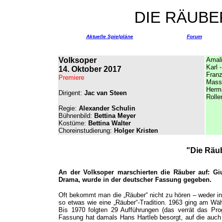
DIE RÄUBER
Aktuelle Spielpläne
Forum
Volksoper
Amal
Karl 
14. Oktober 2017
Fran
Premiere
Massi
Herm
Dirigent:
Jac van Steen
Rolle
Regie:
Alexander Schulin
Bühnenbild:
Bettina Meyer
Kostüme:
Bettina Walter
Choreinstudierung:
Holger Kristen
"Die Räub
An der Volksoper marschierten die Räuber auf: Giu
Drama, wurde in der deutscher Fassung gegeben.
Oft bekommt man die „Räuber“ nicht zu hören – weder in 
so etwas wie eine „Räuber“-Tradition. 1963 ging am Wäh
Bis 1970 folgten 29 Aufführungen (das verrät das Pro
Fassung hat damals Hans Hartleb besorgt, auf die auch 