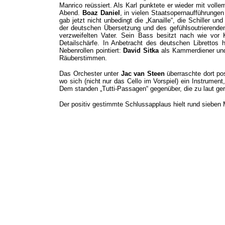
Manrico reüssiert. Als Karl punktete er wieder mit vollem
Abend.
Boaz Daniel
, in vielen Staatsopernaufführungen
gab jetzt nicht unbedingt die „Kanaille“, die Schiller 
der deutschen Übersetzung und des gefühlsoutrierend
verzweifelten Vater. Sein Bass besitzt nach wie vor
Detailschärfe. In Anbetracht des deutschen Librettos 
Nebenrollen pointiert:
David Sitka
als Kammerdiener u
Räuberstimmen.
Das Orchester unter
Jac van Steen
überraschte dort pos
wo sich (nicht nur das Cello im Vorspiel) ein Instrument
Dem standen „Tutti-Passagen“ gegenüber, die zu laut geri
Der positiv gestimmte Schlussapplaus hielt rund sieben 