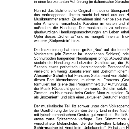
in einer konzertanten Aufführung (in italienischer Sprach
Nun ist das Schiller’sche Original mit seiner überspann
das verknappende Libretto macht bei Verdi aus der H
Musiknummer erträgt. Zu erwähnen sind hier beispielsweis
oder Amaliens romantische Kavatine im ersten und i
außerdem die Handlung. Der musikalisch zu schematis
glaubwürdigen Handlungsumschwüngen am Leben erhalte
Opfer dieses „Schemas“ und es mangelt ihnen an Indivi
weiterer „Stolperstein“ hinzu.
Die Inszenierung hat einen große „Box“ auf die leere B
Vorderseite (ein Zimmer im Moor’schen Schloss) ode
Schnürboden hängenden Neonlampen bringt „Abwechslung
siedeln die Handlung zu Lebzeiten Schillers an, die „R
Szenen etwas pathetisch überzeichnende Personenführu
vielleicht ein wenig „kanalisieren“ und „bekömmlicher
Alexander Schulin
hat Franzens Selbstmord von Schiller
diesen Part übernehmend, mutierte zu Franzens „Gewi
formuliert hat (siehe das Programmheft zur Aufführung)
die Musik Rücksicht genommen wurde: Schulin setzte d
Zimmer, um Hausmusik beim Grafen Moor zu spielen. Das
als „inszeniert“, und sich einer „aktuellen Deutung“ entsc
Der musikalische Teil litt schwer unter dem Volksoperng
die Uraufführung der berühmten Jenny Lind in ihre Nach
mit lyrisch-romantischem Gestus gut vermittelt. Sie lie
etwas zarte Spitzentöne verfügte. Das Stimmtimbre 
verschattete Melancholie, die die leidvollen Erfahr
Schirrmacher
ist Verdi kein „Unbekannter“. Er hat am H